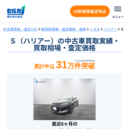
30秒簡単査定申込
メニュー
中古車買取・査定TOP
車買取相場・査定価格 検索
トヨタ
ハリアー
Ｓ
Ｓ（ハリアー）の中古車買取実績・
買取相場・査定価格
31
※
2026年5月末
時点
万件突破
累計申込
直近6ヶ月の