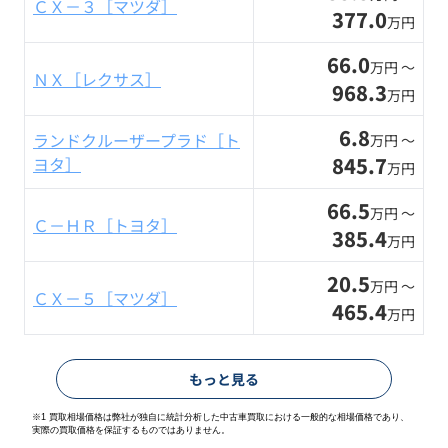
ＣＸ－３［マツダ］
377.0
万円
66.0
万円 〜
ＮＸ［レクサス］
968.3
万円
6.8
ランドクルーザープラド［ト
万円 〜
845.7
ヨタ］
万円
66.5
万円 〜
Ｃ－ＨＲ［トヨタ］
385.4
万円
20.5
万円 〜
ＣＸ－５［マツダ］
465.4
万円
もっと見る
※1 買取相場価格は弊社が独自に統計分析した中古車買取における一般的な相場価格であり、
実際の買取価格を保証するものではありません。