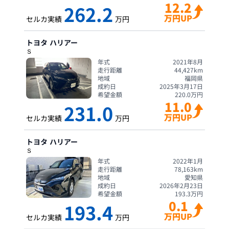
12.2
262.2
万円UP
セルカ実績
万円
トヨタ
ハリアー
Ｓ
年式
2021年8月
走行距離
44,427
km
地域
福岡県
成約日
2025年3月17日
希望金額
220.0
万円
11.0
231.0
万円UP
セルカ実績
万円
トヨタ
ハリアー
Ｓ
年式
2022年1月
走行距離
78,163
km
地域
愛知県
成約日
2026年2月23日
希望金額
193.3
万円
0.1
193.4
万円UP
セルカ実績
万円