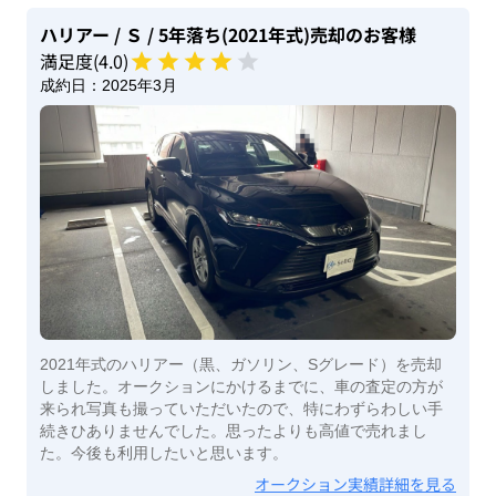
ハリアー
/ Ｓ
/ 5年落ち(2021年式)
売却のお客様
満足度(
4
.0)
成約日：
2025年3月
2021年式のハリアー（黒、ガソリン、Sグレード）を売却
しました。オークションにかけるまでに、車の査定の方が
来られ写真も撮っていただいたので、特にわずらわしい手
続きひありませんでした。思ったよりも高値で売れまし
た。今後も利用したいと思います。
オークション実績詳細を見る