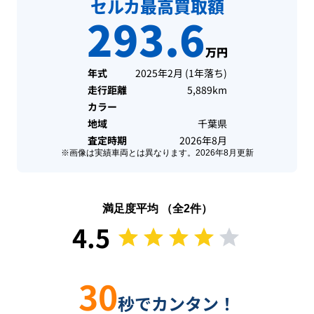
セルカ最高買取額
293.6
万円
年式
2025年2月
(
1年落ち
)
走行距離
5,889km
カラー
地域
千葉県
査定時期
2026年8月
※画像は実績車両とは異なります。
2026年8月
更新
満足度平均 （全
2
件）
4.5
30
秒でカンタン！