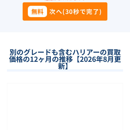
無料
次へ(30秒で完了)
別のグレードも含む
ハリアー
の買取
価格の12ヶ月の推移【
2026
年
8
月更
新】