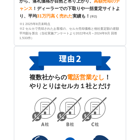
から、落札価格が自然と吊り上がり、
高額売却のチ
ャンス
！
ディーラーでの下取りや一括査定サイトよ
り、平均
31万円高く売れた
実績も！
(※2)
※1 2025年8月末時点
※2 セルカで売却されたお客様の、セルカ売却価格と他社査定額の差額
平均額を算出（当社実施アンケートより2022年4月～2024年9月 回答
1,533件）
複数社からの
電話営業なし
！
やりとりはセルカ１社とだけ