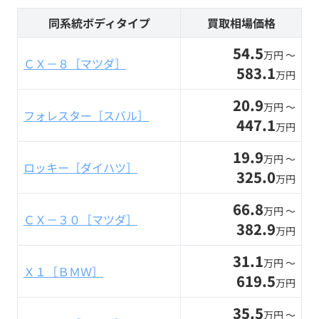
同系統ボディタイプ
買取相場価格
54.5
万円 〜
ＣＸ－８［マツダ］
583.1
万円
20.9
万円 〜
フォレスター［スバル］
447.1
万円
19.9
万円 〜
ロッキー［ダイハツ］
325.0
万円
66.8
万円 〜
ＣＸ－３０［マツダ］
382.9
万円
31.1
万円 〜
Ｘ１［ＢＭＷ］
619.5
万円
35.5
万円 〜