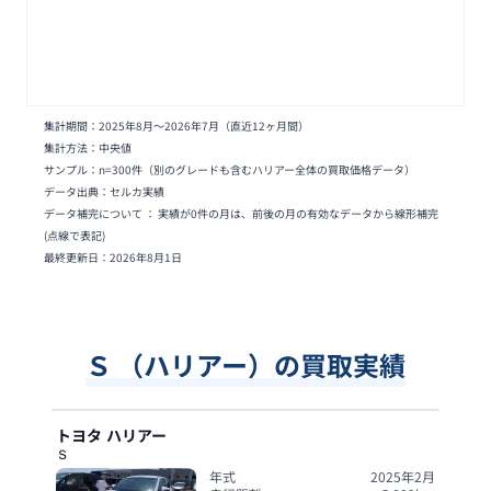
集計期間：
2025年8月
〜
2026年7月
（直近12ヶ月間）
集計方法：中央値
サンプル：n=
300
件
（別のグレードも含むハリアー全体の買取価格データ）
データ出典：セルカ実績
データ補完について ： 実績が0件の月は、前後の月の有効なデータから線形補完
(点線で表記)
最終更新日：
2026年8月1日
Ｓ （ハリアー）の買取実績
トヨタ
ハリアー
Ｓ
年式
2025年2月