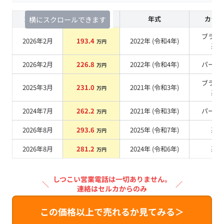
査定時期
セルカ実績
年式
カラー
横にスクロールできます
ブラッ
2026年2月
193.4
2022
年 (
令和4年
)
万円
系
2026年2月
226.8
2022
年 (
令和4年
)
パール
万円
ブラッ
2025年3月
231.0
2021
年 (
令和3年
)
万円
系
2024年7月
262.2
2021
年 (
令和3年
)
パール
万円
2026年8月
293.6
2025
年 (
令和7年
)
系
万円
2026年8月
281.2
2024
年 (
令和6年
)
系
万円
しつこい営業電話は一切ありません。
＼
／
連絡はセルカからのみ
この価格以上で売れるか見てみる＞