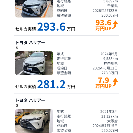
走行距離
5,889
km
地域
千葉県
成約日
2026年5月22日
希望金額
200.0
万円
93.6
293.6
万円UP
セルカ実績
万円
トヨタ
ハリアー
Ｓ
年式
2024年5月
走行距離
9,533
km
地域
神奈川県
成約日
2026年6月12日
希望金額
273.3
万円
7.9
281.2
万円UP
セルカ実績
万円
トヨタ
ハリアー
Ｓ
年式
2021年8月
走行距離
31,127
km
地域
大阪府
成約日
2024年7月15日
希望金額
250.0
万円