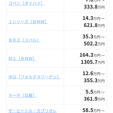
万円 〜
コペン［ダイハツ］
333.8
万円
14.3
万円 〜
１シリーズ［ＢＭＷ］
621.8
万円
35.3
万円 〜
ＢＲＺ［スバル］
502.2
万円
164.3
万円 〜
Ｍ２［ＢＭＷ］
1305.7
万円
12.6
万円 〜
ポロ［フォルクスワーゲン］
355.3
万円
5.5
万円 〜
マーチ［日産］
361.9
万円
58.5
ザ・ビートル・カブリオレ
万円 〜