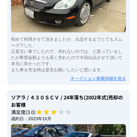
初めて利用させて頂きましたが、出品するまでとてもスム
ーズでした。
正直古い車でしたので、売れないのでは、と思っていまし
たが希望金額よりも高く売れたので今回出品させて頂いて
本当に良かったです。
また車を売る時は是非お願いしたいと思います。
オークション実績詳細を見る
ソアラ
/ ４３０ＳＣＶ
/ 24年落ち(2002年式)
売却の
お客様
満足度(
3
.0)
成約日：
2023年10月