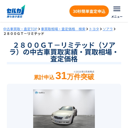
30秒簡単査定申込
メニュー
中古車買取・査定TOP
車買取相場・査定価格 検索
トヨタ
ソアラ
２８００ＧＴ－リミテッド
２８００ＧＴ－リミテッド（ソア
ラ）の中古車買取実績・買取相場・
査定価格
31
※
2026年5月末
時点
万件突破
累計申込