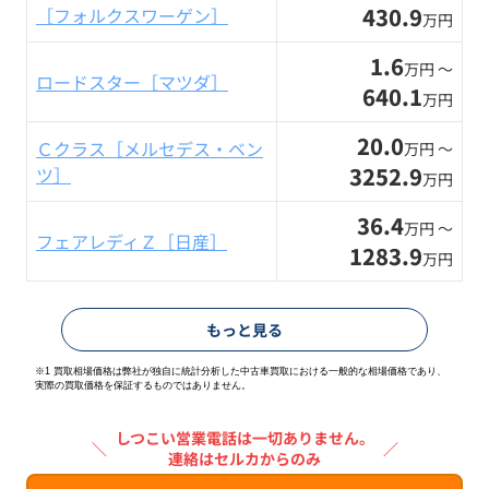
430.9
［フォルクスワーゲン］
万円
1.6
万円 〜
ロードスター［マツダ］
640.1
万円
20.0
Ｃクラス［メルセデス・ベン
万円 〜
3252.9
ツ］
万円
36.4
万円 〜
フェアレディＺ［日産］
1283.9
万円
もっと見る
※1 買取相場価格は弊社が独自に統計分析した中古車買取における一般的な相場価格であり、
実際の買取価格を保証するものではありません。
しつこい営業電話は一切ありません。
＼
／
連絡はセルカからのみ