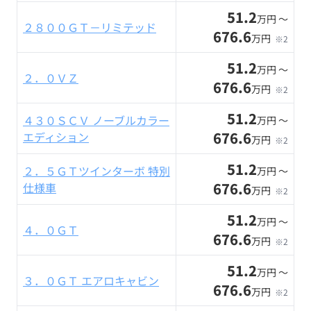
51.2
万円 〜
２８００ＧＴ－リミテッド
676.6
万円
※2
51.2
万円 〜
２．０ＶＺ
676.6
万円
※2
51.2
４３０ＳＣＶ ノーブルカラー
万円 〜
676.6
エディション
万円
※2
51.2
２．５ＧＴツインターボ 特別
万円 〜
676.6
仕様車
万円
※2
51.2
万円 〜
４．０ＧＴ
676.6
万円
※2
51.2
万円 〜
３．０ＧＴ エアロキャビン
676.6
万円
※2