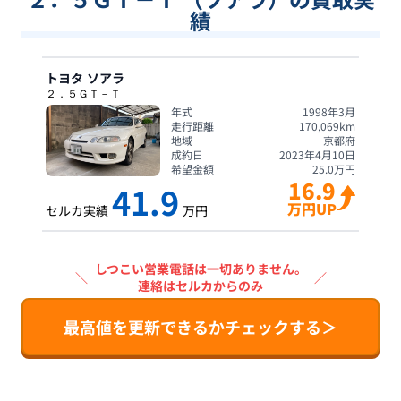
績
トヨタ
ソアラ
２．５ＧＴ－Ｔ
年式
1998年3月
走行距離
170,069
km
地域
京都府
成約日
2023年4月10日
希望金額
25.0
万円
16.9
41.9
万円UP
セルカ実績
万円
しつこい営業電話は一切ありません。
＼
／
連絡はセルカからのみ
最高値を更新できるかチェックする＞