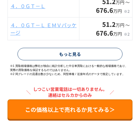
51.2
万円 〜
４．０ＧＴ－Ｌ
676.6
万円
※2
51.2
４．０ＧＴ－Ｌ ＥＭＶパッケ
万円 〜
676.6
ージ
万円
※2
もっと見る
※1 買取相場価格は弊社が独自に統計分析した中古車買取における一般的な相場価格であり、
実際の買取価格を保証するものではありません。
※2
同グレードの流通台数が少ないため、同型車種 / 近接年式のデータで推定しています。
しつこい営業電話は一切ありません。
＼
／
連絡はセルカからのみ
この価格以上で売れるか見てみる＞