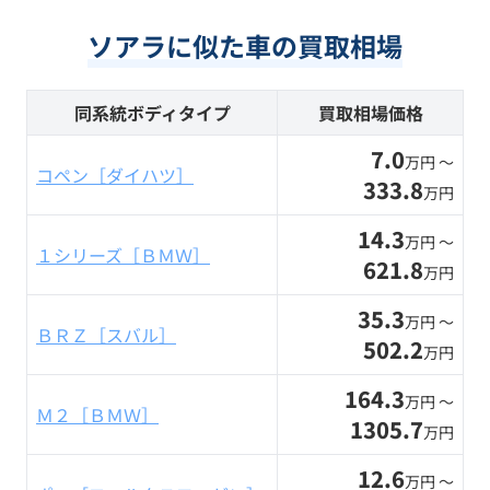
ソアラに似た車の買取相場
同系統ボディタイプ
買取相場価格
7.0
万円 〜
コペン［ダイハツ］
333.8
万円
14.3
万円 〜
１シリーズ［ＢＭＷ］
621.8
万円
35.3
万円 〜
ＢＲＺ［スバル］
502.2
万円
164.3
万円 〜
Ｍ２［ＢＭＷ］
1305.7
万円
12.6
万円 〜