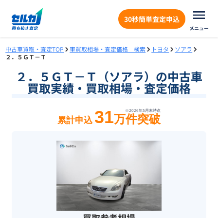
30秒簡単査定申込
メニュー
中古車買取・査定TOP
車買取相場・査定価格 検索
トヨタ
ソアラ
２．５ＧＴ－Ｔ
２．５ＧＴ－Ｔ（ソアラ）の中古車
買取実績・買取相場・査定価格
31
※
2026年5月末
時点
万件突破
累計申込
買取参考相場