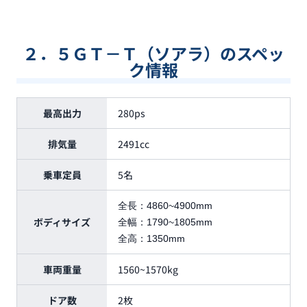
２．５ＧＴ－Ｔ（ソアラ）のスペッ
ク情報
最高出力
280ps
排気量
2491cc
乗車定員
5名
全長：
4860~4900mm
ボディサイズ
全幅：
1790~1805mm
全高：
1350mm
車両重量
1560~1570kg
ドア数
2枚