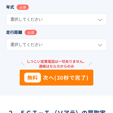
年式
必須
選択してください
走行距離
必須
選択してください
しつこい営業電話は一切ありません。
＼
／
連絡はセルカからのみ
無料
次へ(30秒で完了)
２．５ＧＴ－Ｔ （ソアラ）の買取実