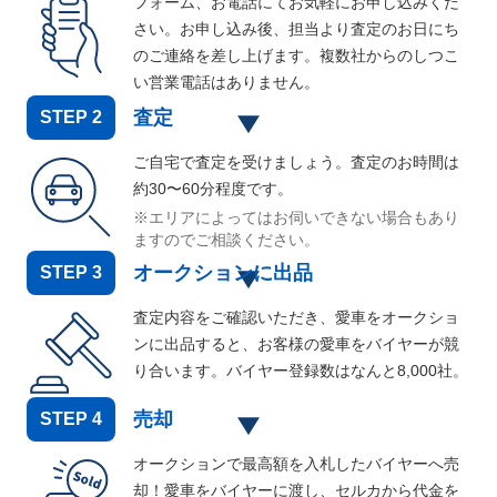
フォーム、お電話にてお気軽にお申し込みくだ
さい。お申し込み後、担当より査定のお日にち
のご連絡を差し上げます。複数社からのしつこ
い営業電話はありません。
査定
STEP
2
ご自宅で査定を受けましょう。査定のお時間は
約30〜60分程度です。
※エリアによってはお伺いできない場合もあり
ますのでご相談ください。
オークションに出品
STEP
3
査定内容をご確認いただき、愛車をオークショ
ンに出品すると、お客様の愛車をバイヤーが競
り合います。バイヤー登録数はなんと
8,000
社。
売却
STEP
4
オークションで最高額を入札したバイヤーへ売
却！愛車をバイヤーに渡し、セルカから代金を