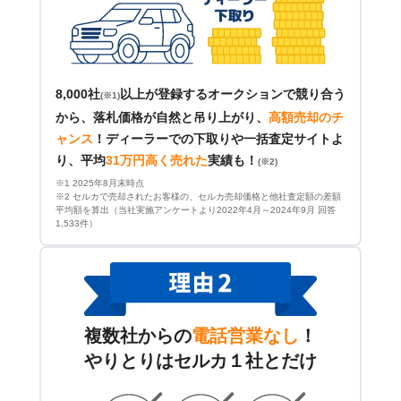
8,000社
以上が登録するオークションで競り合う
(※1)
から、落札価格が自然と吊り上がり、
高額売却のチ
ャンス
！
ディーラーでの下取りや一括査定サイトよ
り、平均
31万円高く売れた
実績も！
(※2)
※1 2025年8月末時点
※2 セルカで売却されたお客様の、セルカ売却価格と他社査定額の差額
平均額を算出（当社実施アンケートより2022年4月～2024年9月 回答
1,533件）
複数社からの
電話営業なし
！
やりとりはセルカ１社とだけ