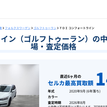
索
フォルクスワーゲン
ゴルフトゥーラン
ＴＤＩ コンフォートライン
ライン（ゴルフトゥーラン）の
場・査定価格
1
直近6ヶ月の
セルカ最高買取額
年式
2020年9月
(
6年落ち
)
カラー
査定時期
2026年8月
※画像は実績車両とは異なります。
2026年8