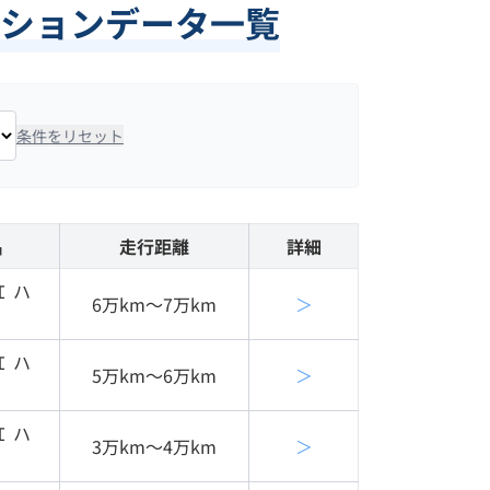
ションデータ一覧
条件をリセット
名
走行距離
詳細
Ｉ ハ
6万km〜7万km
＞
Ｉ ハ
5万km〜6万km
＞
Ｉ ハ
3万km〜4万km
＞