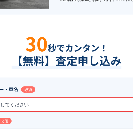
30
秒でカンタン！
【無料】査定申し込み
ー・車名
必須
択してください
必須