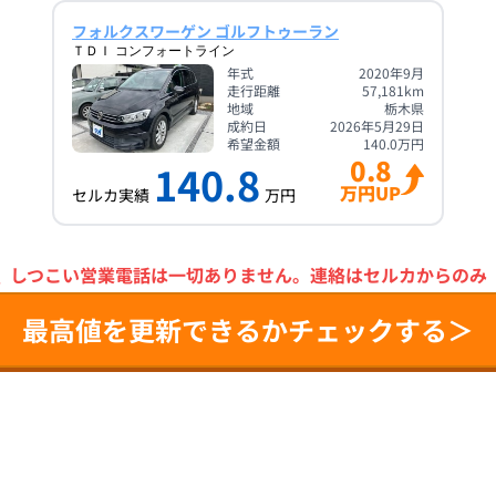
フォルクスワーゲン ゴルフトゥーラン
ＴＤＩ コンフォートライン
年式
2020年9月
走行距離
57,181
km
地域
栃木県
成約日
2026年5月29日
希望金額
140.0
万円
0.8
140.8
万円UP
セルカ実績
万円
＼
しつこい営業電話は一切ありません。
連絡はセルカからのみ
最高値を更新できるかチェックする＞