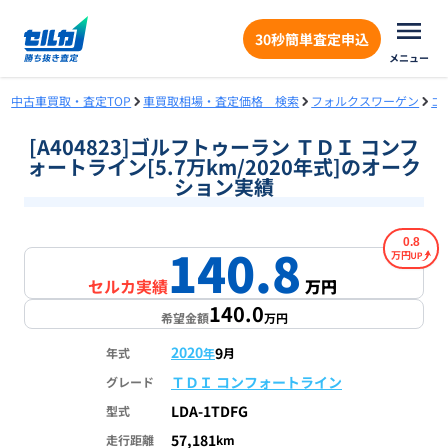
30秒簡単査定申込
メニュー
中古車買取・査定TOP
車買取相場・査定価格 検索
フォルクスワーゲン
ゴ
[A404823]ゴルフトゥーラン ＴＤＩ コンフ
ォートライン[5.7万km/2020年式]のオーク
ション実績
0.8
140.8
万円
セルカ実績
万円
140.0
希望金額
万円
2020
9
年式
年
月
ＴＤＩ コンフォートライン
グレード
LDA-1TDFG
型式
57,181
走行距離
km