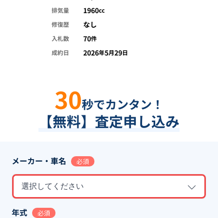
1960
排気量
cc
なし
修復歴
70
入札数
件
2026
5
29
成約日
年
月
日
30
秒でカンタン！
【無料】査定申し込み
メーカー・車名
必須
選択してください
年式
必須