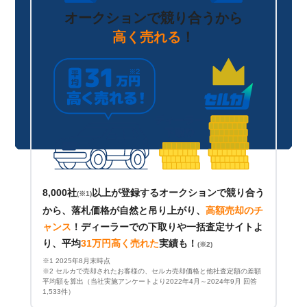
オークションで競り合うから
高く売れる
！
8,000社
以上が登録するオークションで競り合う
(※1)
から、落札価格が自然と吊り上がり、
高額売却のチ
ャンス
！
ディーラーでの下取りや一括査定サイトよ
り、平均
31万円高く売れた
実績も！
(※2)
※1 2025年8月末時点
※2 セルカで売却されたお客様の、セルカ売却価格と他社査定額の差額
平均額を算出（当社実施アンケートより2022年4月～2024年9月 回答
1,533件）