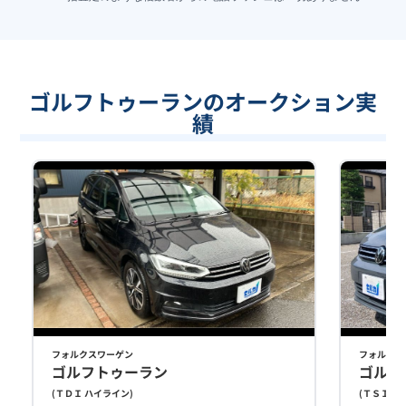
ゴルフトゥーランのオークション実
績
フォルクスワーゲン
フォルクス
ゴルフトゥーラン
ゴルフ
(
ＴＤＩ ハイライン
)
(
ＴＳＩ コ