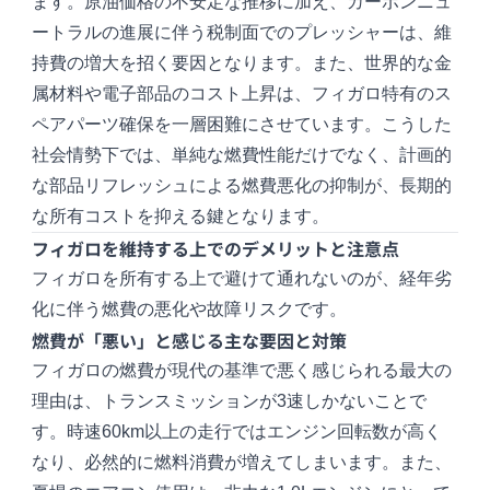
ます。原油価格の不安定な推移に加え、カーボンニュ
ートラルの進展に伴う税制面でのプレッシャーは、維
持費の増大を招く要因となります。また、世界的な金
属材料や電子部品のコスト上昇は、フィガロ特有のス
ペアパーツ確保を一層困難にさせています。こうした
社会情勢下では、単純な燃費性能だけでなく、計画的
な部品リフレッシュによる燃費悪化の抑制が、長期的
な所有コストを抑える鍵となります。
フィガロを維持する上でのデメリットと注意点
フィガロを所有する上で避けて通れないのが、経年劣
化に伴う燃費の悪化や故障リスクです。
燃費が「悪い」と感じる主な要因と対策
フィガロの燃費が現代の基準で悪く感じられる最大の
理由は、トランスミッションが3速しかないことで
す。時速60km以上の走行ではエンジン回転数が高く
なり、必然的に燃料消費が増えてしまいます。また、