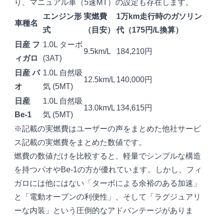
り、マニュアル車（5速MT）の設定も存在します。
エンジン形
実燃費
1万km走行時のガソリン
車種名
式
（目安）
代（175円/L換算）
日産 フ
1.0L ターボ
9.5km/L
184,210円
ィガロ
(3AT)
日産
パ
1.0L 自然吸
12.5km/L
140,000円
オ
気 (5MT)
日産
1.0L 自然吸
13.0km/L
134,615円
Be-1
気 (5MT)
※記載の実燃費はユーザーの声をまとめた他社サービ
ス記載の実燃費をまとめた数値です。
燃費の数値だけを比較すると、軽量でシンプルな構造
を持つパオやBe-1の方が優れています。しかし、フィ
ガロには他にはない「ターボによる余裕のある加速」
と「電動オープンの利便性」、そして「ラグジュアリ
ーな内装」という圧倒的なアドバンテージがありま