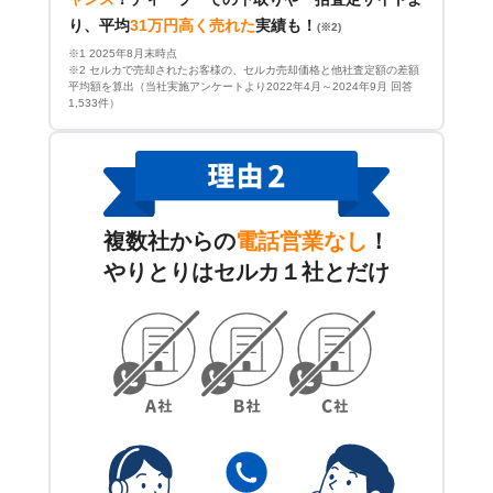
り、平均
31万円高く売れた
実績も！
(※2)
※1 2025年8月末時点
※2 セルカで売却されたお客様の、セルカ売却価格と他社査定額の差額
平均額を算出（当社実施アンケートより2022年4月～2024年9月 回答
1,533件）
複数社からの
電話営業なし
！
やりとりはセルカ１社とだけ