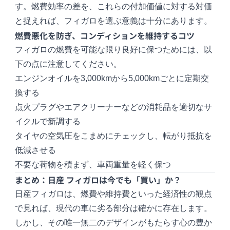
す。燃費効率の差を、これらの付加価値に対する対価
と捉えれば、フィガロを選ぶ意義は十分にあります。
燃費悪化を防ぎ、コンディションを維持するコツ
フィガロの燃費を可能な限り良好に保つためには、以
下の点に注意してください。
エンジンオイルを3,000kmから5,000kmごとに定期交
換する
点火プラグやエアクリーナーなどの消耗品を適切なサ
イクルで新調する
タイヤの空気圧をこまめにチェックし、転がり抵抗を
低減させる
不要な荷物を積まず、車両重量を軽く保つ
まとめ：日産 フィガロは今でも「買い」か？
日産フィガロは、燃費や維持費といった経済性の観点
で見れば、現代の車に劣る部分は確かに存在します。
しかし、その唯一無二のデザインがもたらす心の豊か