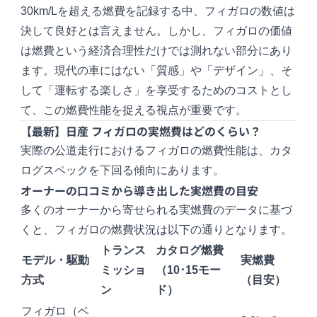
30km/Lを超える燃費を記録する中、フィガロの数値は
決して良好とは言えません。しかし、フィガロの価値
は燃費という経済合理性だけでは測れない部分にあり
ます。現代の車にはない「質感」や「デザイン」、そ
して「運転する楽しさ」を享受するためのコストとし
て、この燃費性能を捉える視点が重要です。
【最新】日産 フィガロの実燃費はどのくらい？
実際の公道走行におけるフィガロの燃費性能は、カタ
ログスペックを下回る傾向にあります。
オーナーの口コミから導き出した実燃費の目安
多くのオーナーから寄せられる実燃費のデータに基づ
くと、フィガロの燃費状況は以下の通りとなります。
トランス
カタログ燃費
モデル・駆動
実燃費
ミッショ
（10･15モー
方式
（目安）
ン
ド）
フィガロ（ベ