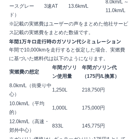
8.0km/L ～
ースグレー
3速AT
13.6km/L
11.0km/L
ド）
※記載の実燃費はユーザーの声をまとめた他社サービ
ス記載の実燃費をまとめた数値です。
年間1万キロ走行時のガソリン代シミュレーション
年間で10,000kmを走行すると仮定した場合、実燃費
に基づいた燃料代は以下のようになります。
年間ガソリ
年間ガソリン代
実燃費の想定
ン使用量
（175円/L換算）
8.0km/L（街乗り中
1,250L
218,750円
心）
10.0km/L（平均
1,000L
175,000円
的）
12.0km/L（高速・
833L
145,775円
郊外中心）