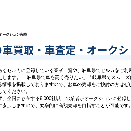
オークション実績
の車買取・車査定・オークシ
あるセルカに登録している業者一覧や、
岐阜県
でセルカをご利
します。 「
岐阜県
で車を高く売りたい」「
岐阜県
でスムーズ
る情報を掲載しておりますので、お車の売却をご検討の方はぜ
してください。
ず、全国に存在する
8,000
社以上の業者がオークションに登録し
に参加しますので、効率的に高額売却を目指すことが可能です