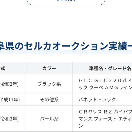
阜県のセルカオークション実績
年式
カラー
車種名・グレード名
ＧＬＣ
ＧＬＣ２２０ｄ 
(
令和2年
)
ブラック
系
ック クーペ ＡＭＧライ
平成11年
)
その他
系
バネットトラック
ＧＲヤリス
ＲＺ ハイパ
(
令和3年
)
パール
系
マンス ファースト エデ
ン