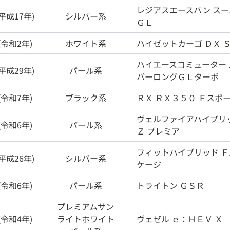
レジアスエースバン
スー
平成17年
)
シルバー
系
ＧＬ
(
令和2年
)
ホワイト
系
ハイゼットカーゴ
ＤＸ 
ハイエースコミューター
平成29年
)
パール
系
パーロングＧＬターボ
(
令和7年
)
ブラック
系
ＲＸ
ＲＸ３５０ Ｆスポ
ヴェルファイアハイブリ
(
令和6年
)
パール
系
Ｚ プレミア
フィットハイブリッド
Ｆ
平成26年
)
シルバー
系
ケージ
(
令和6年
)
パール
系
トライトン
ＧＳＲ
プレミアムサン
(
令和4年
)
ライトホワイト
ヴェゼル
ｅ：ＨＥＶ Ｘ