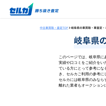
中古車買取・査定TOP
岐阜県の車買取・車査定・
岐阜県
このページでは、
岐阜県
に
実績や口コミをご紹介をいた
ている方にとって参考にな
き、セルカご利用の参考に
セルカには
岐阜県
のみなら
離れた業者もオークション