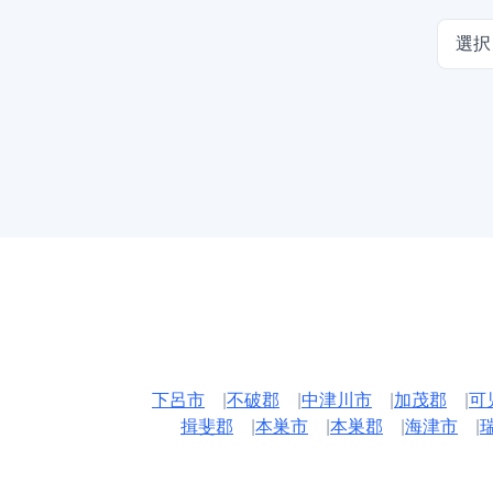
選択
下呂市
|
不破郡
|
中津川市
|
加茂郡
|
可
揖斐郡
|
本巣市
|
本巣郡
|
海津市
|