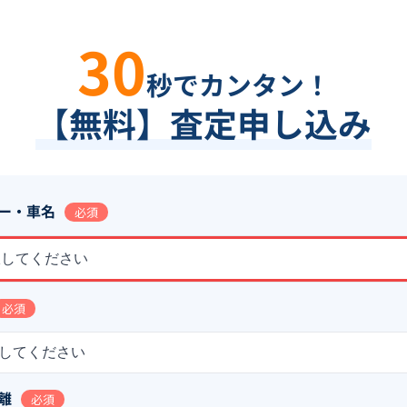
30
秒でカンタン！
【無料】査定申し込み
ー・車名
必須
択してください
必須
してください
離
必須