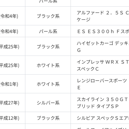
パール
系
アルファード
２．５Ｓ 
(
令和4年
)
ブラック
系
ケージ
(
令和4年
)
パール
系
ＥＳ
ＥＳ３００ｈ Ｆス
ハイゼットカーゴ
デッキ
平成25年
)
ブラック
系
Ｇ
インプレッサ
ＷＲＸ Ｓ
平成25年
)
ホワイト
系
スペックＣ
レンジローバースポーツ
(
令和1年
)
ホワイト
系
Ｅ
スカイライン
３５０ＧＴ
平成27年
)
シルバー
系
ブリッド タイプＳＰ
平成12年
)
ブラック
系
シルビア
スペックＳエア