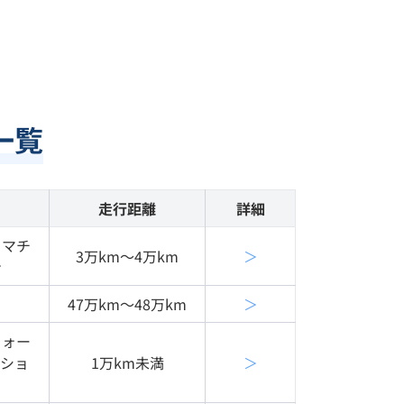
一覧
走行距離
詳細
４マチ
3万km〜4万km
＞
ン
47万km〜48万km
＞
フォー
ィショ
1万km未満
＞