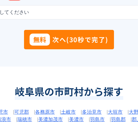
してください
無料
次へ(30秒で完了)
岐阜県の市町村から探す
児市
|
可児郡
|
各務原市
|
土岐市
|
多治見市
|
大垣市
|
大
瑞浪市
|
瑞穂市
|
美濃加茂市
|
美濃市
|
羽島市
|
羽島郡
|
郡