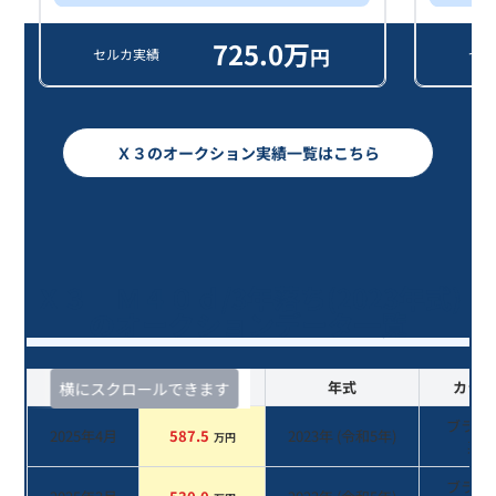
725.0
万
円
セルカ実績
セル
Ｘ３のオークション実績一覧はこちら
Ｘ３ Ｍ４０ｄ/3年落ち(2023年式)
のオークションデータ一覧
査定時期
セルカ実績
年式
カラー
横にスクロールできます
ブラッ
2025年4月
587.5
2023
年 (
令和5年
)
万円
系
ブラッ