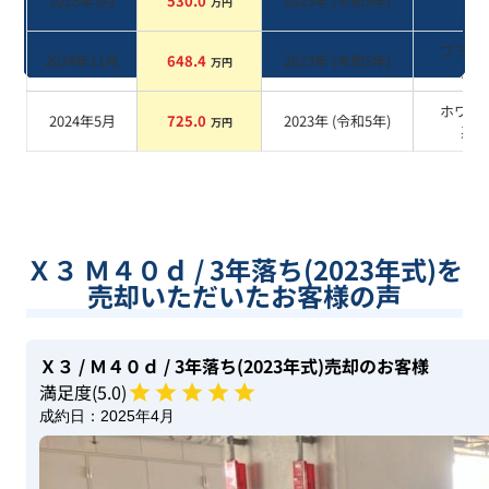
2025年3月
530.0
2023
年 (
令和5年
)
万円
系
ブラッ
2024年11月
648.4
2023
年 (
令和5年
)
万円
系
ホワイ
2024年5月
725.0
2023
年 (
令和5年
)
万円
系
Ｘ３ Ｍ４０ｄ / 3年落ち(2023年式)を
売却いただいたお客様の声
Ｘ３
/ Ｍ４０ｄ
/ 3年落ち(2023年式)
売却のお客様
満足度(
5
.0)
成約日：
2025年4月