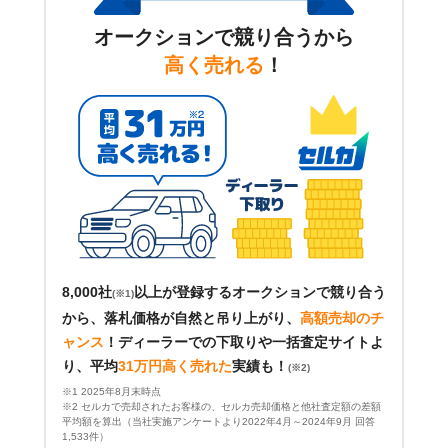
オークションで競り合うから
高く売れる
！
8,000社
以上が登録するオークションで競り合う
(※1)
から、落札価格が自然と吊り上がり、
高額売却のチ
ャンス
！
ディーラーでの下取りや一括査定サイトよ
り、平均
31万円高く売れた
実績も！
(※2)
※1 2025年8月末時点
※2 セルカで売却されたお客様の、セルカ売却価格と他社査定額の差額
平均額を算出（当社実施アンケートより2022年4月～2024年9月 回答
1,533件）