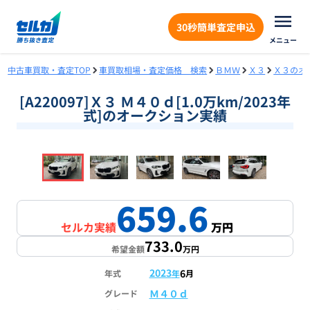
30秒簡単査定申込
メニュー
中古車買取・査定TOP
車買取相場・査定価格 検索
ＢＭＷ
Ｘ３
Ｘ３のオ
[A220097]Ｘ３ Ｍ４０ｄ[1.0万km/2023年
式]のオークション実績
❮
❯
1
/
18
659.6
セルカ実績
万円
733.0
希望金額
万円
2023
6
年式
年
月
Ｍ４０ｄ
グレード