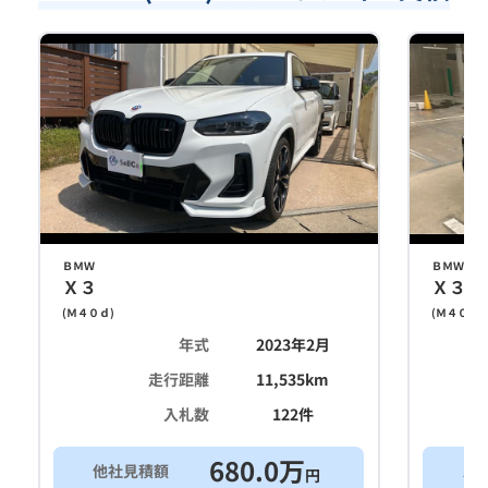
ＢＭＷ
ＢＭＷ
Ｘ３
Ｘ３
(
Ｍ４０ｄ
)
(
Ｍ４０ｄ
)
年式
2023年2月
走行距離
11,535
km
入札数
122
件
680.0
万
他社見積額
ス
円