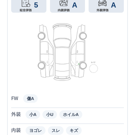
5
A
A
FW
傷A
外装
小A
小U
ホイルA
内装
ヨゴレ
スレ
キズ