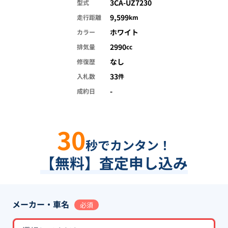
3CA-UZ7230
型式
9,599
走行距離
km
ホワイト
カラー
2990
排気量
cc
なし
修復歴
33
入札数
件
-
成約日
30
秒でカンタン！
【無料】査定申し込み
メーカー・車名
必須