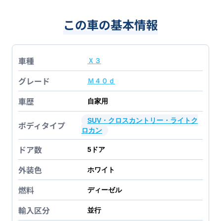
この車の基本情報
車種
Ｘ３
グレード
Ｍ４０ｄ
車歴
自家用
SUV・クロスカントリー・ライトク
ボディタイプ
ロカン
ドア数
5
ドア
外装色
ホワイト
燃料
ディーゼル
輸入区分
並行