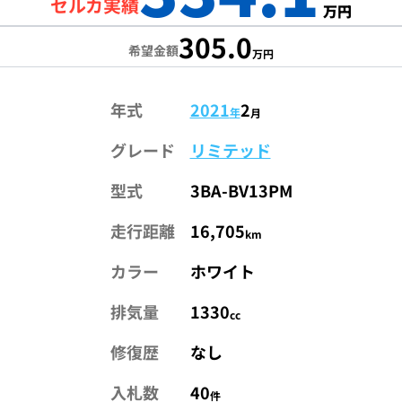
セルカ実績
万円
305.0
希望金額
万円
年式
2021
2
年
月
グレード
リミテッド
型式
3BA-BV13PM
走行距離
16,705
km
カラー
ホワイト
排気量
1330
cc
修復歴
なし
入札数
40
件