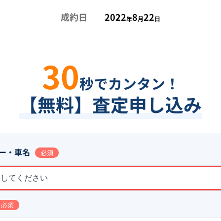
成約日
2022
8
22
年
月
日
30
秒でカンタン！
【無料】査定申し込み
ー・車名
必須
択してください
必須