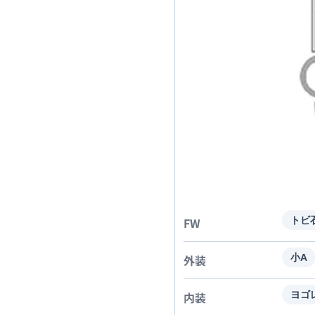
FW
トビ
外装
小A
内装
ヨゴ