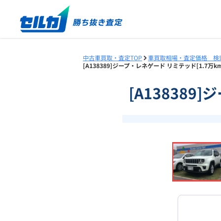
中古車買取・査定TOP
車買取相場・査定価格 検
[A138389]ジープ・レネゲード リミテッド[1.7万
[A138389
❮