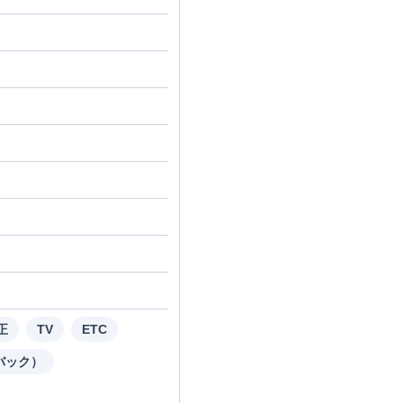
正
TV
ETC
バック）