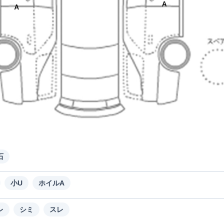
石
小U
ホイルA
レ
シミ
スレ