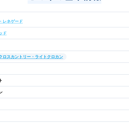
・レネゲード
ッド
・クロスカントリー・ライトクロカン
ト
ン