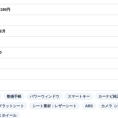
5180円
年2月
ク
り
整備手帳
パワーウィンドウ
スマートキー
カーナビ純
フラットシート
シート素材：レザーシート
ABS
カメラ（
ミホイール