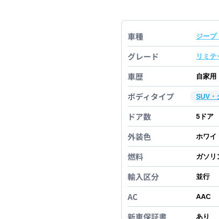
車種
ジープ
グレード
リミテ
車歴
自家用
ボディタイプ
SUV
ドア数
5
ドア
外装色
ホワイ
燃料
ガソリ
輸入区分
並行
AC
AAC
新車保証書
あり