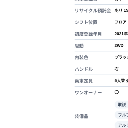
リサイクル預託金
あり 1
シフト位置
フロア
初度登録年月
2021
駆動
2WD
内装色
ブラッ
ハンドル
右
乗車定員
5
人乗
ワンオーナー
◯
取説
装備品
フル
アル