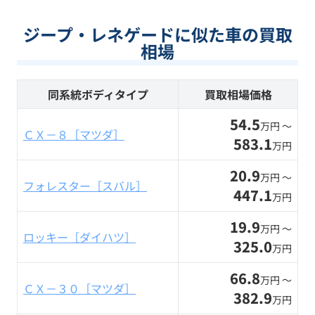
ジープ・レネゲードに似た車の買取
相場
同系統ボディタイプ
買取相場価格
54.5
万円 〜
ＣＸ－８［マツダ］
583.1
万円
20.9
万円 〜
フォレスター［スバル］
447.1
万円
19.9
万円 〜
ロッキー［ダイハツ］
325.0
万円
66.8
万円 〜
ＣＸ－３０［マツダ］
382.9
万円