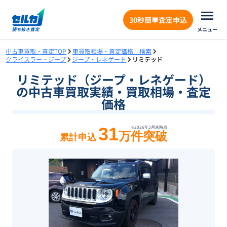
30秒簡単査定申込
メニュー
中古車買取・査定TOP
車買取相場・査定価格 検索
クライスラー・ジープ
ジープ・レネゲード
リミテッド
リミテッド（ジープ・レネゲード）
の中古車買取実績・買取相場・査定
価格
31
※
2026年5月末
時点
万件突破
累計申込