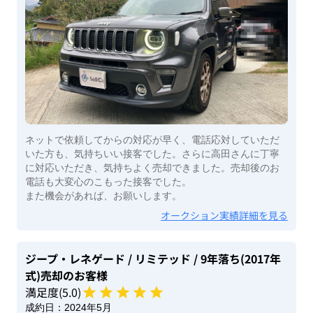
ネットで依頼してからの対応が早く、電話応対していただ
いた方も、気持ちいい接客でした。さらに高田さんに丁寧
に対応いただき、気持ちよく売却できました。売却後のお
電話も大変心のこもった接客でした。
また機会があれば、お願いします。
オークション実績詳細を見る
ジープ・レネゲード
/ リミテッド
/ 9年落ち(2017年
式)
売却のお客様
満足度(
5
.0)
成約日：
2024年5月