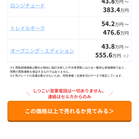
43.8
万円 〜
ロンジチュード
383.4
万円
54.2
万円 〜
トレイルホーク
476.6
万円
43.8
万円 〜
オープニング・エディション
555.6
万円
※2
※1 買取相場価格は弊社が独自に統計分析した中古車買取における一般的な相場価格であり、
実際の買取価格を保証するものではありません。
※2
同グレードの流通台数が少ないため、同型車種 / 近接年式のデータで推定しています。
しつこい営業電話は一切ありません。
＼
／
連絡はセルカからのみ
この価格以上で売れるか見てみる＞