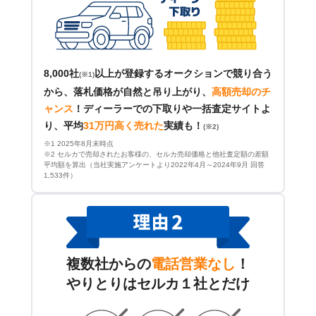
8,000社
以上が登録するオークションで競り合う
(※1)
から、落札価格が自然と吊り上がり、
高額売却のチ
ャンス
！
ディーラーでの下取りや一括査定サイトよ
り、平均
31万円高く売れた
実績も！
(※2)
※1 2025年8月末時点
※2 セルカで売却されたお客様の、セルカ売却価格と他社査定額の差額
平均額を算出（当社実施アンケートより2022年4月～2024年9月 回答
1,533件）
複数社からの
電話営業なし
！
やりとりはセルカ１社とだけ