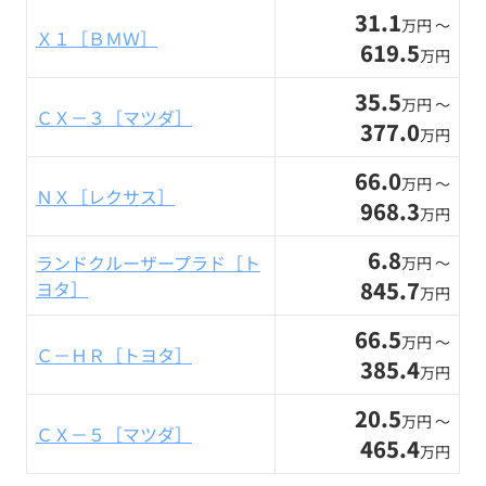
31.1
万円 〜
Ｘ１［ＢＭＷ］
619.5
万円
35.5
万円 〜
ＣＸ－３［マツダ］
377.0
万円
66.0
万円 〜
ＮＸ［レクサス］
968.3
万円
6.8
ランドクルーザープラド［ト
万円 〜
845.7
ヨタ］
万円
66.5
万円 〜
Ｃ－ＨＲ［トヨタ］
385.4
万円
20.5
万円 〜
ＣＸ－５［マツダ］
465.4
万円