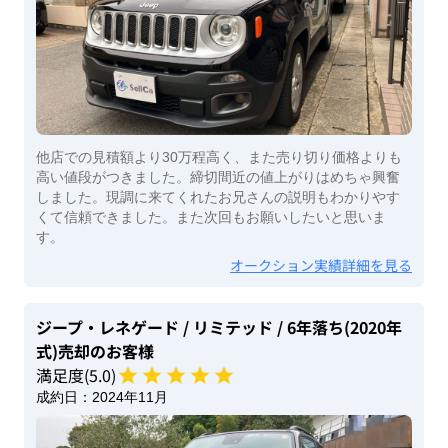
他店での見積額より30万程高く、また売り切り価格よりも
高い値段がつきました。締切間近の値上がりはめちゃ興奮
しました。現調に来てくれたお兄さんの説明もわかりやす
くて信頼できました。また次回もお願いしたいと思いま
す。
オークション実績詳細を見る
ジープ・レネゲード
/ リミテッド
/ 6年落ち(2020年
式)
売却のお客様
満足度(
5
.0)
成約日：
2024年11月