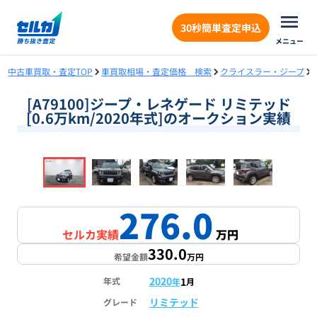
30秒簡単査定申込
メニュー
中古車買取・査定TOP
車買取相場・査定価格 検索
クライスラー・ジープ
[A79100]ジープ・レネゲード リミテッド
[0.6万km/2020年式]のオークション実績
❮
❯
1
/
18
276.0
セルカ実績
万円
330.0
希望金額
万円
2020
1
年式
年
月
リミテッド
グレード