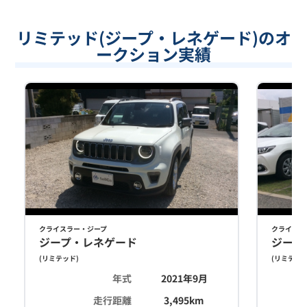
リミテッド(ジープ・レネゲード)のオ
ークション実績
クライスラー・ジープ
クライスラ
ジープ・レネゲード
ジープ
(
リミテッド
)
(
リミテッ
年式
2021年9月
走行距離
3,495
km