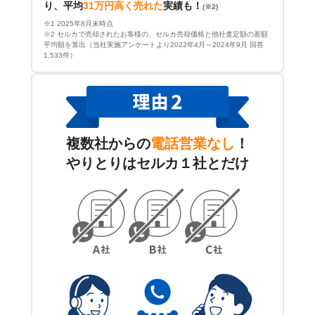
り、平均
31万円高く売れた
実績も！
(※2)
※1 2025年8月末時点
※2 セルカで売却されたお客様の、セルカ売却価格と他社査定額の差額
平均額を算出（当社実施アンケートより2022年4月～2024年9月 回答
1,533件）
複数社からの
電話営業なし
！
やりとりはセルカ１社とだけ