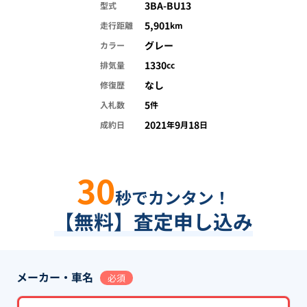
3BA-BU13
型式
5,901
走行距離
km
グレー
カラー
1330
排気量
cc
なし
修復歴
5
入札数
件
2021
9
18
成約日
年
月
日
30
秒でカンタン！
【無料】査定申し込み
メーカー・車名
必須