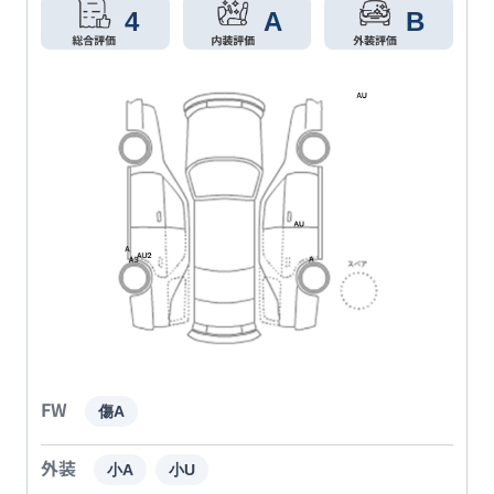
4
A
B
FW
傷A
外装
小A
小U