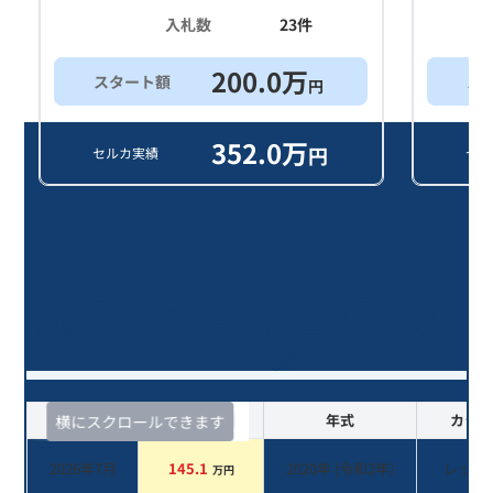
入札数
23
件
200.0
万
スタート額
ス
円
352.0
万
円
セルカ実績
セル
ジープ・レネゲード リミテッド/6
年落ち(2020年式)のオークションデ
ータ一覧
査定時期
セルカ実績
年式
カラー
横にスクロールできます
2026年7月
145.1
2020
年 (
令和2年
)
レッド
万円