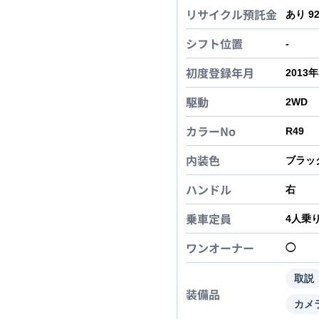
リサイクル預託金
あり 9
シフト位置
-
初度登録年月
2013
駆動
2WD
カラーNo
R49
内装色
ブラッ
ハンドル
右
乗車定員
4
人乗
ワンオーナー
◯
取説
装備品
カメ