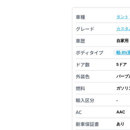
車種
タント
グレード
カスタ
車歴
自家用
ボディタイプ
軽-RV
ドア数
5
ドア
外装色
パープ
燃料
ガソリ
輸入区分
-
AC
AAC
新車保証書
あり