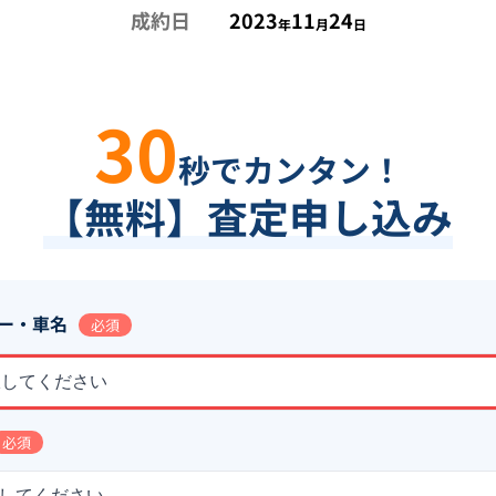
成約日
2023
11
24
年
月
日
30
秒でカンタン！
【無料】査定申し込み
ー・車名
必須
択してください
必須
してください