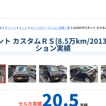
索
ダイハツ
タント
タントのオークション実績一覧
[A200797]タント カス
]タント カスタムＲＳ[8.5万km/20
ション実績
20.5
セルカ実績
万円