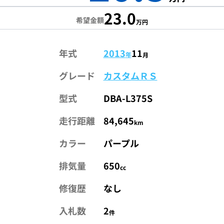
23.0
希望金額
万円
年式
2013
11
年
月
グレード
カスタムＲＳ
型式
DBA-L375S
走行距離
84,645
km
カラー
パープル
排気量
650
cc
修復歴
なし
入札数
2
件