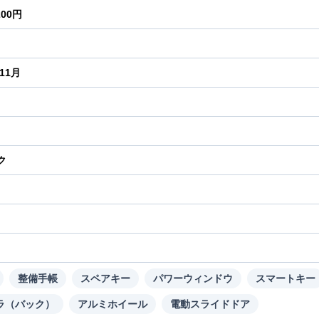
200円
年11月
ク
り
整備手帳
スペアキー
パワーウィンドウ
スマートキー
ラ（バック）
アルミホイール
電動スライドドア