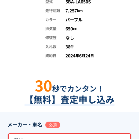
5BA-LA650S
型式
7,257
走行距離
km
パープル
カラー
650
排気量
cc
なし
修復歴
38
入札数
件
2024
6
24
成約日
年
月
日
30
秒でカンタン！
【無料】査定申し込み
メーカー・車名
必須