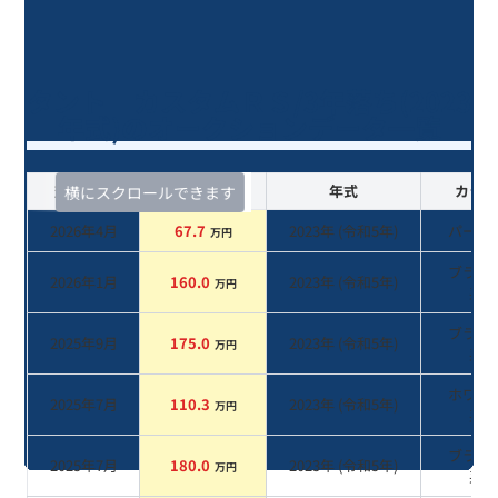
タント カスタムＲＳ/3年落ち(2023
年式)のオークションデータ一覧
査定時期
セルカ実績
年式
カラー
横にスクロールできます
2026年4月
67.7
2023
年 (
令和5年
)
パール
万円
ブラッ
2026年1月
160.0
2023
年 (
令和5年
)
万円
系
ブラッ
2025年9月
175.0
2023
年 (
令和5年
)
万円
系
ホワイ
2025年7月
110.3
2023
年 (
令和5年
)
万円
系
ブラッ
2025年7月
180.0
2023
年 (
令和5年
)
万円
系