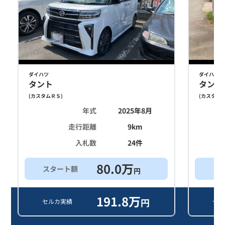
ダイハツ
ダイハツ
タント
タント
(
カスタムＲＳ
)
(
カスタム
年式
2025年8月
走行距離
9
km
入札数
24
件
80.0
万
スタート額
ス
円
191.8
万
円
セルカ実績
セル