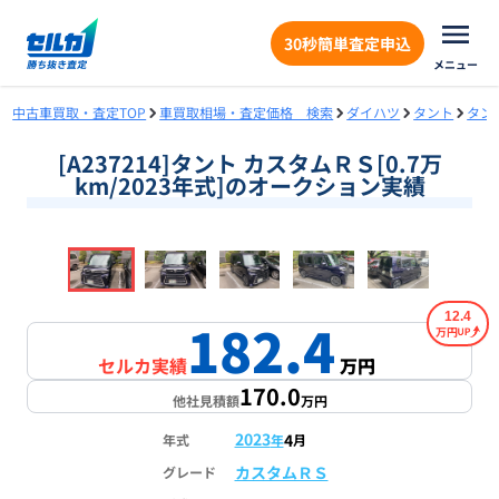
30秒簡単査定申込
メニュー
中古車買取・査定TOP
車買取相場・査定価格 検索
ダイハツ
タント
タン
[A237214]タント カスタムＲＳ[0.7万
km/2023年式]のオークション実績
❮
❯
1
/
18
12.4
182.4
万円
セルカ実績
万円
170.0
他社見積額
万円
2023
4
年式
年
月
カスタムＲＳ
グレード