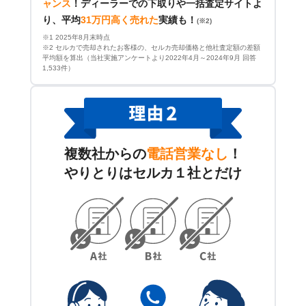
ャンス
！
ディーラーでの下取りや一括査定サイトよ
り、平均
31万円高く売れた
実績も！
(※2)
※1 2025年8月末時点
※2 セルカで売却されたお客様の、セルカ売却価格と他社査定額の差額
平均額を算出（当社実施アンケートより2022年4月～2024年9月 回答
1,533件）
複数社からの
電話営業なし
！
やりとりはセルカ１社とだけ