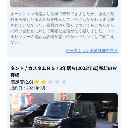
オークション価格より高値で売却できましたが、振込手数
料を考慮した振込金額を指示していたにもかかわらず反映
されていなかった。書類のやり取りについてもこちらから
の問い合わせに対して明確な返信がなく困りました。コー
ルセンターの電話も設備が悪いのかハウリングして聞こえ
ない。
オークション実績詳細を見る
タント
/ カスタムＲＳ
/ 3年落ち(2023年式)
売却のお
客様
満足度(
2
.0)
成約日：
2023年9月