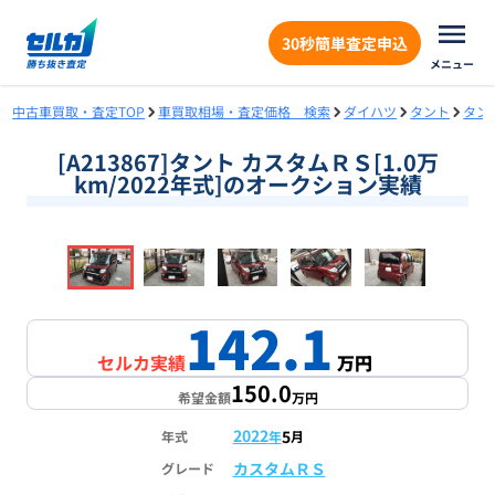
30秒簡単査定申込
メニュー
中古車買取・査定TOP
車買取相場・査定価格 検索
ダイハツ
タント
タン
[A213867]タント カスタムＲＳ[1.0万
km/2022年式]のオークション実績
❮
❯
1
/
18
142.1
セルカ実績
万円
150.0
希望金額
万円
2022
5
年式
年
月
カスタムＲＳ
グレード