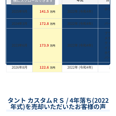
横にスクロールできます
ホワイ
2025年9月
141.5
2022
年 (
令和4年
)
万円
系
2024年3月
172.8
2022
年 (
令和4年
)
パール
万円
ブラッ
メタリ
ク・シ
2023年6月
173.9
2022
年 (
令和4年
)
万円
イニン
ホワイ
パール
2026年8月
122.6
2022
年 (
令和4年
)
系
万円
タント カスタムＲＳ / 4年落ち(2022
年式)を売却いただいたお客様の声