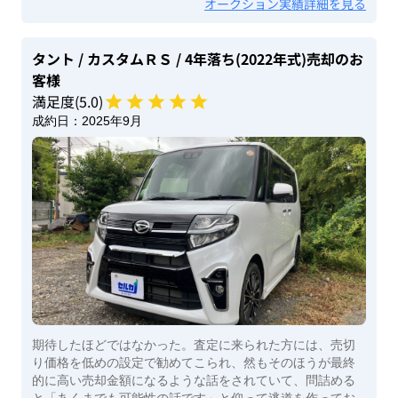
オークション実績詳細を見る
タント
/ カスタムＲＳ
/ 4年落ち(2022年式)
売却のお
客様
満足度(
5
.0)
成約日：
2025年9月
期待したほどではなかった。査定に来られた方には、売切
り価格を低めの設定で勧めてこられ、然もそのほうが最終
的に高い売却金額になるような話をされていて、問詰める