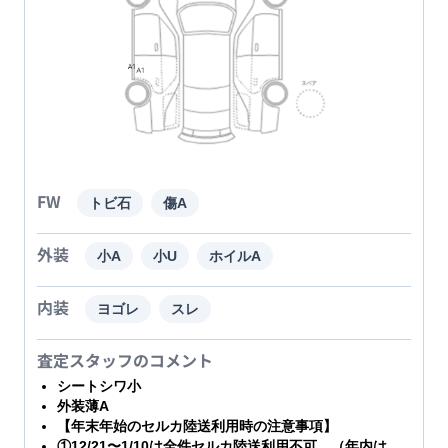
FW
トビ石
傷A
外装
小A
小U
ホイルA
内装
ヨゴレ
スレ
査定スタッフのコメント
シートシワ小
外装薄A
【年末年始のセルカ陸送利用時の注意事項】
①12/21〜1/10は全件セルカ陸送利用不可。（年内は