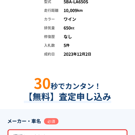
5BA-LA650S
型式
10,009
走行距離
km
ワイン
カラー
650
排気量
cc
なし
修復歴
5
入札数
件
2023
12
2
成約日
年
月
日
30
秒でカンタン！
【無料】査定申し込み
メーカー・車名
必須