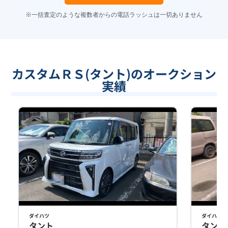
※一括査定のような複数者からの電話ラッシュは一切ありません
カスタムＲＳ(タント)のオークション
実績
ダイハツ
ダイハツ
タント
タント