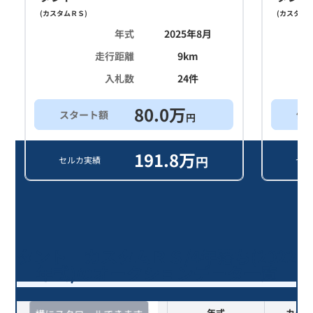
(
カスタムＲＳ
)
(
カスタム
年式
2025年8月
走行距離
9
km
入札数
24
件
80.0
万
スタート額
他
円
191.8
万
円
セルカ実績
セル
タント カスタムＲＳ/4年落ち(2022
年式)のオークションデータ一覧
査定時期
セルカ実績
年式
カラー