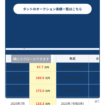
タントのオークション実績一覧はこちら
タント カスタムＲＳ/3年落ち(2023
年式)のオークションデータ一覧
査定時期
セルカ実績
年式
カラー
横にスクロールできます
2026年4月
67.7
2023
年 (
令和5年
)
パール
万円
ブラッ
2026年1月
160.0
2023
年 (
令和5年
)
万円
系
ブラッ
2025年9月
175.0
2023
年 (
令和5年
)
万円
系
ホワイ
2025年7月
110.3
2023
年 (
令和5年
)
万円