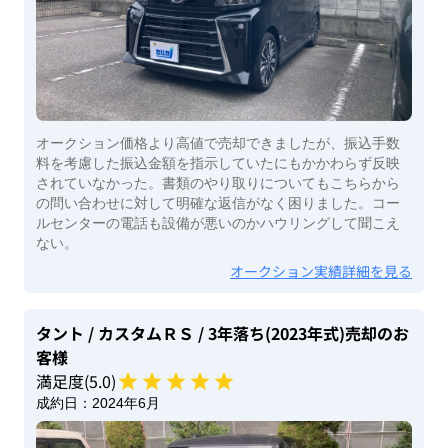
オークション価格より高値で売却できましたが、振込手数
料を考慮した振込金額を指示していたにもかかわらず反映
されていなかった。書類のやり取りについてもこちらから
の問い合わせに対して明確な返信がなく困りました。コー
ルセンターの電話も設備が悪いのかハウリングして聞こえ
ない。
オークション実績詳細を見る
タント
/ カスタムＲＳ
/ 3年落ち(2023年式)
売却のお
客様
満足度(
5
.0)
成約日：
2024年6月