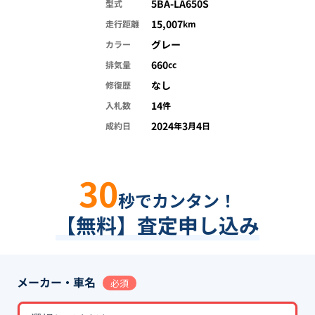
5BA-LA650S
型式
15,007
走行距離
km
グレー
カラー
660
排気量
cc
なし
修復歴
14
入札数
件
2024
3
4
成約日
年
月
日
30
秒でカンタン！
【無料】査定申し込み
メーカー・車名
必須