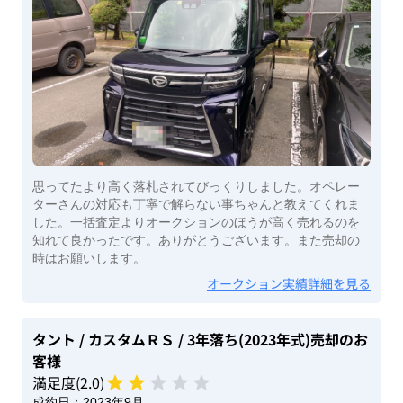
思ってたより高く落札されてびっくりしました。オペレー
ターさんの対応も丁寧で解らない事ちゃんと教えてくれま
した。一括査定よりオークションのほうが高く売れるのを
知れて良かったです。ありがとうございます。また売却の
時はお願いします。
オークション実績詳細を見る
タント
/ カスタムＲＳ
/ 3年落ち(2023年式)
売却のお
客様
満足度(
2
.0)
成約日：
2023年9月