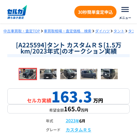
30秒簡単査定申込
メニュー
中古車買取・査定TOP
車買取相場・査定価格 検索
ダイハツ
タント
タン
[A225594]タント カスタムＲＳ[1.5万
km/2023年式]のオークション実績
❮
❯
1
/
18
163.3
セルカ実績
万円
165.0
希望金額
万円
2023
6
年式
年
月
カスタムＲＳ
グレード