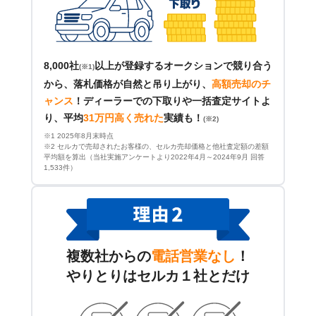
8,000社
以上が登録するオークションで競り合う
(※1)
から、落札価格が自然と吊り上がり、
高額売却のチ
ャンス
！
ディーラーでの下取りや一括査定サイトよ
り、平均
31万円高く売れた
実績も！
(※2)
※1 2025年8月末時点
※2 セルカで売却されたお客様の、セルカ売却価格と他社査定額の差額
平均額を算出（当社実施アンケートより2022年4月～2024年9月 回答
1,533件）
複数社からの
電話営業なし
！
やりとりはセルカ１社とだけ