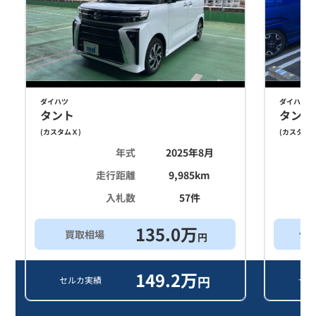
ダイハツ
ダイハツ
タント
タント
(
カスタムＸ
)
(
カスタム
年式
2025年8月
走行距離
9,985
km
入札数
57
件
135.0
万
買取相場
他
円
149.2
万
円
セルカ実績
セル