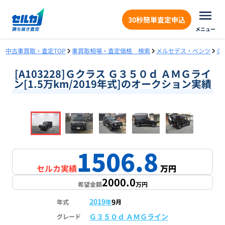
30秒簡単査定申込
メニュー
中古車買取・査定TOP
車買取相場・査定価格 検索
メルセデス・ベンツ
Ｇ
[A103228]Ｇクラス Ｇ３５０ｄ ＡＭＧライ
ン[1.5万km/2019年式]のオークション実績
❮
❯
1
/
18
1506.8
セルカ実績
万円
2000.0
希望金額
万円
2019
9
年式
年
月
Ｇ３５０ｄ ＡＭＧライン
グレード