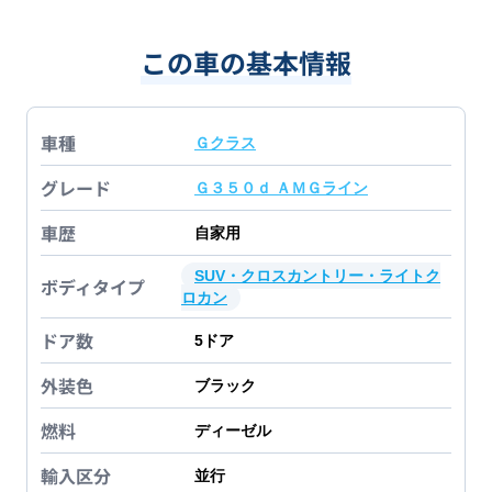
この車の基本情報
車種
Ｇクラス
グレード
Ｇ３５０ｄ ＡＭＧライン
車歴
自家用
SUV・クロスカントリー・ライトク
ボディタイプ
ロカン
ドア数
5
ドア
外装色
ブラック
燃料
ディーゼル
輸入区分
並行