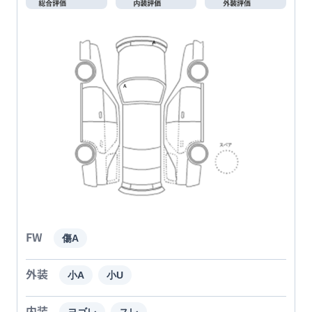
FW
傷A
外装
小A
小U
内装
ヨゴレ
スレ