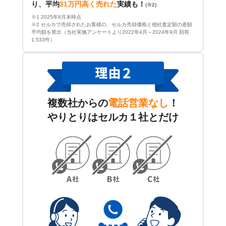
り、平均
31万円高く売れた
実績も！
(※2)
※1 2025年8月末時点
※2 セルカで売却されたお客様の、セルカ売却価格と他社査定額の差額
平均額を算出（当社実施アンケートより2022年4月～2024年9月 回答
1,533件）
複数社からの
電話営業なし
！
やりとりはセルカ１社とだけ