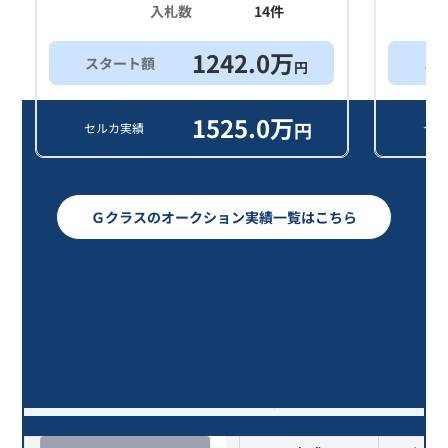
入札数
14
件
1242.0
万
スタート額
ス
円
1525.0
万
円
セルカ実績
セル
Ｇクラスのオークション実績一覧はこちら
Ｇクラス Ｇ３５０ｄ ＡＭＧライ
ン/7年落ち(2019年式)のオークショ
ンデータ一覧