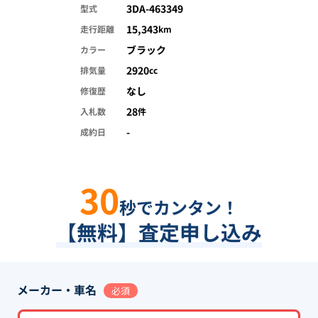
3DA-463349
型式
15,343
走行距離
km
ブラック
カラー
2920
排気量
cc
なし
修復歴
28
入札数
件
-
成約日
30
秒でカンタン！
【無料】査定申し込み
メーカー・車名
必須