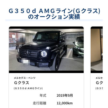
Ｇ３５０ｄ ＡＭＧライン(Ｇクラス)
のオークション実績
メルセデス・ベンツ
メルセデス
Ｇクラス
Ｇクラ
(
Ｇ３５０ｄ ＡＭＧライン
)
(
Ｇ３５０ｄ
年式
2019年9月
走行距離
12,000
km