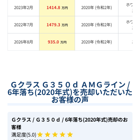
ホワイ
2023年2月
1414.8
2020
年 (
令和2年
)
万円
系
ホワイ
2022年7月
1479.3
2020
年 (
令和2年
)
万円
系
2026年8月
935.0
2020
年 (
令和2年
)
系
万円
Ｇクラス Ｇ３５０ｄ ＡＭＧライン /
6年落ち(2020年式)を売却いただいた
お客様の声
Ｇクラス
/ Ｇ３５０ｄ
/ 6年落ち(2020年式)
売却のお
客様
満足度(
5
.0)