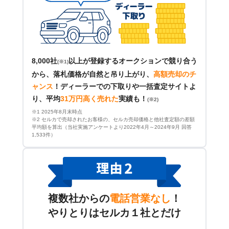
8,000社
以上が登録するオークションで競り合う
(※1)
から、落札価格が自然と吊り上がり、
高額売却のチ
ャンス
！
ディーラーでの下取りや一括査定サイトよ
り、平均
31万円高く売れた
実績も！
(※2)
※1 2025年8月末時点
※2 セルカで売却されたお客様の、セルカ売却価格と他社査定額の差額
平均額を算出（当社実施アンケートより2022年4月～2024年9月 回答
1,533件）
複数社からの
電話営業なし
！
やりとりはセルカ１社とだけ