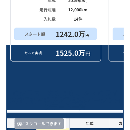
年式
2019年9月
走行距離
12,000
km
入札数
14
件
1242.0
万
スタート額
ス
円
1525.0
万
円
セルカ実績
セル
Ｇクラス Ｇ３５０ｄ ＡＭＧライ
ン/6年落ち(2020年式)のオークショ
ンデータ一覧
査定時期
セルカ実績
年式
カラー
横にスクロールできます