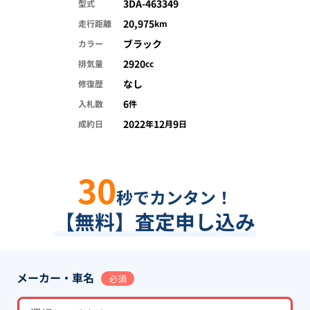
3DA-463349
型式
20,975
走行距離
km
ブラック
カラー
2920
排気量
cc
なし
修復歴
6
入札数
件
2022
12
9
成約日
年
月
日
30
秒でカンタン！
【無料】査定申し込み
メーカー・車名
必須