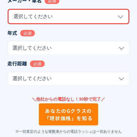
メーカー・車名
必須
選択してください
年式
必須
選択してください
走行距離
必須
選択してください
＼他社からの電話なし！30秒で完了／
あなたの
Gクラス
の
「現状価格」を知る
※一括査定のような複数者からの電話ラッシュは一切ありません