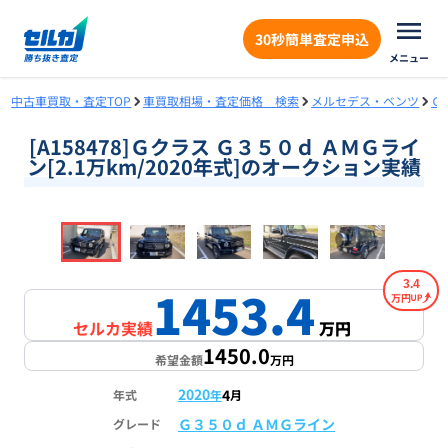
30秒簡単査定申込
メニュー
中古車買取・査定TOP
車買取相場・査定価格 検索
メルセデス・ベンツ
Ｇ
[A158478]Ｇクラス Ｇ３５０ｄ ＡＭＧライ
ン[2.1万km/2020年式]のオークション実績
❮
❯
1
/
18
3.4
1453.4
万円
セルカ実績
万円
1450.0
希望金額
万円
2020
4
年式
年
月
Ｇ３５０ｄ ＡＭＧライン
グレード