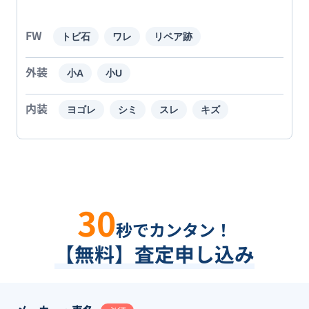
FW
トビ石
ワレ
リペア跡
外装
小A
小U
内装
ヨゴレ
シミ
スレ
キズ
30
秒でカンタン！
【無料】査定申し込み