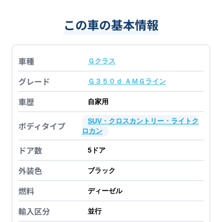
この車の基本情報
車種
Ｇクラス
グレード
Ｇ３５０ｄ ＡＭＧライン
車歴
自家用
SUV・クロスカントリー・ライトク
ボディタイプ
ロカン
ドア数
5
ドア
外装色
ブラック
燃料
ディーゼル
輸入区分
並行