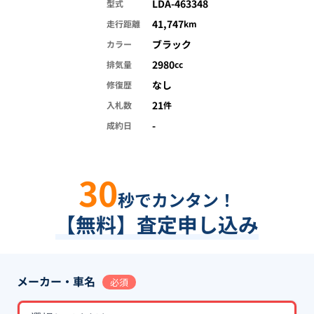
LDA-463348
型式
41,747
走行距離
km
ブラック
カラー
2980
排気量
cc
なし
修復歴
21
入札数
件
-
成約日
30
秒でカンタン！
【無料】査定申し込み
メーカー・車名
必須