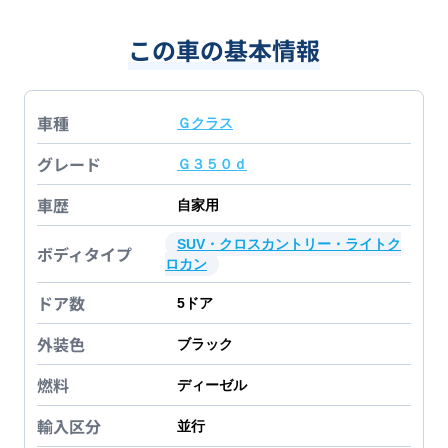
この車の基本情報
車種
Ｇクラス
グレード
Ｇ３５０ｄ
車歴
自家用
SUV・クロスカントリー・ライトク
ボディタイプ
ロカン
ドア数
5
ドア
外装色
ブラック
燃料
ディーゼル
輸入区分
並行