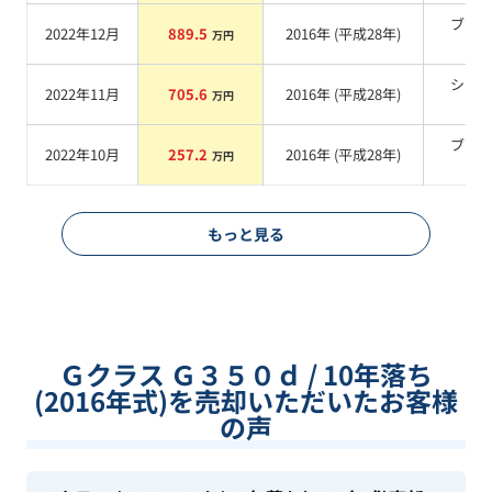
ブラ
2022年12月
889.5
2016
年 (
平成28年
)
万円
系
シル
2022年11月
705.6
2016
年 (
平成28年
)
万円
系
ブラ
2022年10月
257.2
2016
年 (
平成28年
)
万円
系
もっと見る
Ｇクラス Ｇ３５０ｄ / 10年落ち
(2016年式)を売却いただいたお客様
の声