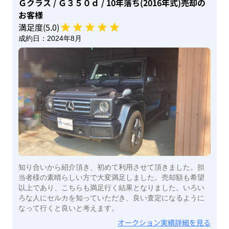
Ｇクラス
/ Ｇ３５０ｄ
/ 10年落ち(2016年式)
売却の
お客様
満足度(
5
.0)
成約日：
2024年8月
知り合いから紹介頂き、初めて利用させて頂きました。担
当者様の素晴らしい方で大変満足しました。売却額も希望
以上であり、こちらも満足行く結果となりました。いろい
ろな人にセルカを知っていただき、良い査定になるように
なって行くと良いと考えます。
オークション実績詳細を見る