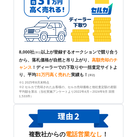
8,000社
以上が登録するオークションで競り合う
(※1)
から、落札価格が自然と吊り上がり、
高額売却のチ
ャンス
！
ディーラーでの下取りや一括査定サイトよ
り、平均
31万円高く売れた
実績も！
(※2)
※1 2025年8月末時点
※2 セルカで売却されたお客様の、セルカ売却価格と他社査定額の差額
平均額を算出（当社実施アンケートより2022年4月～2024年9月 回答
1,533件）
複数社からの
電話営業なし
！