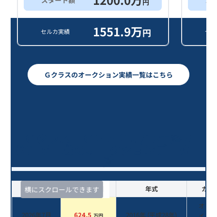
円
1551.9
万
円
セルカ実績
セル
Ｇクラスのオークション実績一覧はこちら
Ｇクラス Ｇ３５０ｄ/10年落ち
(2016年式)のオークションデータ一
覧
査定時期
セルカ実績
年式
カラ
横にスクロールできます
オブ
2026年7月
624.5
2016
年 (
平成28年
)
ィア
万円