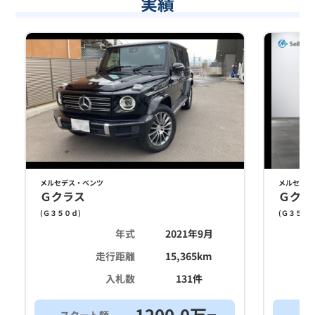
実績
メルセデス・ベンツ
メルセデス
Ｇクラス
Ｇクラ
(
Ｇ３５０ｄ
)
(
Ｇ３５０
年式
2021年9月
走行距離
15,365
km
入札数
131
件
1200.0
万
スタート額
ス