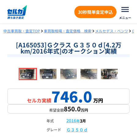
30秒簡単査定申込
メニュー
中古車買取・査定TOP
車買取相場・査定価格 検索
メルセデス・ベンツ
Ｇ
[A165053]Ｇクラス Ｇ３５０ｄ[4.2万
km/2016年式]のオークション実績
❮
❯
1
/
18
746.0
セルカ実績
万円
850.0
希望金額
万円
2016
3
年式
年
月
Ｇ３５０ｄ
グレード