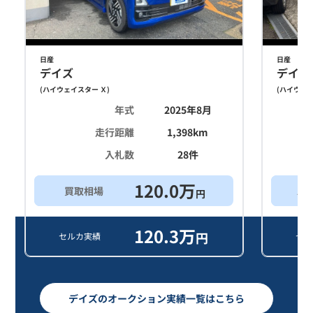
日産
日産
デイズ
デイズ
(
ハイウェイスター Ｘ
)
(
ハイウェイ
年式
2025年8月
走行距離
1,398
km
入札数
28
件
120.0
万
買取相場
ス
円
120.3
万
円
セルカ実績
セル
デイズのオークション実績一覧はこちら