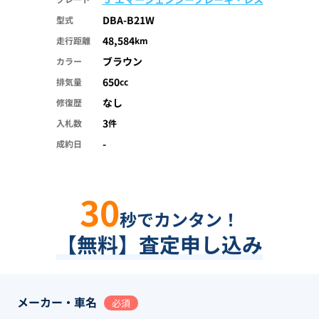
DBA-B21W
型式
48,584
走行距離
km
ブラウン
カラー
650
排気量
cc
なし
修復歴
3
入札数
件
-
成約日
30
秒でカンタン！
【無料】査定申し込み
メーカー・車名
必須