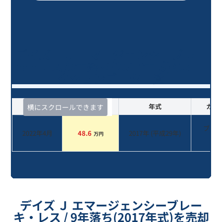
デイズ Ｊ エマージェンシーブレー
キ・レス/9年落ち(2017年式)のオー
クションデータ一覧
査定時期
セルカ実績
年式
カラ
横にスクロールできます
ブラ
2022年4月
48.6
2017
年 (
平成29年
)
万円
系
デイズ Ｊ エマージェンシーブレー
キ・レス / 9年落ち(2017年式)を売却