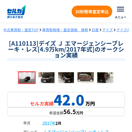
30秒簡単査定申込
メニュー
中古車買取・査定TOP
車買取相場・査定価格 検索
日産
デイズ
デイズの
[A110113]デイズ Ｊ エマージェンシーブレ
ーキ・レス[4.9万km/2017年式]のオークシ
ョン実績
❮
❯
1
/
18
42.0
セルカ実績
万円
56.5
希望金額
万円
2017
2
年式
年
月
Ｊ エマージェンシーブレーキ・レス
グレード