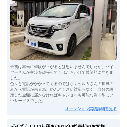
最初は本当に値段が上がるとは思いませんでしたが、バイ
ヤーさんが交渉を頑張ってくれたおかげで希望額に届きま
した。
色々と電話がかかってくるのではなくセルカさんの担当の
みから電話が来る為、めんどくさい対応もなく、自分の設
定した金額に届かなければキャンセルも可能な為非常にい
いサービスでした。
オークション実績詳細を見る
デイズ
/ Ｊ
/ 11年落ち(2015年式)
売却のお客様