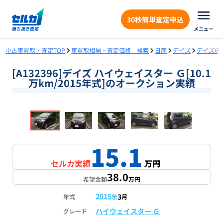
30秒簡単査定申込
メニュー
中古車買取・査定TOP
車買取相場・査定価格 検索
日産
デイズ
デイズの
[A132396]デイズ ハイウェイスター Ｇ[10.1
万km/2015年式]のオークション実績
❮
❯
1
/
18
15.1
セルカ実績
万円
38.0
希望金額
万円
2015
3
年式
年
月
ハイウェイスター Ｇ
グレード