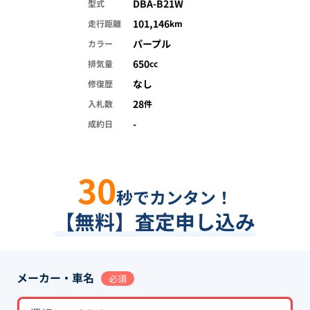
DBA-B21W
型式
101,146
走行距離
km
パープル
カラー
650
排気量
cc
なし
修復歴
28
入札数
件
-
成約日
30
秒でカンタン！
【無料】査定申し込み
メーカー・車名
必須