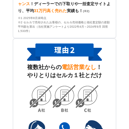
ャンス
！
ディーラーでの下取りや一括査定サイトよ
り、平均
31万円高く売れた
実績も！
(※2)
※1 2025年8月末時点
※2 セルカで売却されたお客様の、セルカ売却価格と他社査定額の差額
平均額を算出（当社実施アンケートより2022年4月～2024年9月 回答
1,533件）
複数社からの
電話営業なし
！
やりとりはセルカ１社とだけ