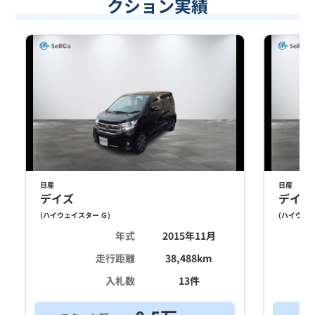
クション実績
日産
日産
デイズ
デイズ
(
ハイウェイスター Ｇ
)
(
ハイウェイ
年式
2015年11月
走行距離
38,488
km
入札数
13
件