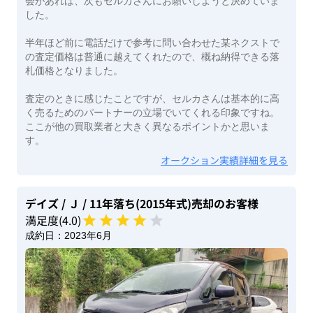
会があれば、次もセルカさんにお願いしようと決めていま
した。
半年ほど前に電話だけで参考に問い合わせた某ネクストで
の査定価格は普通に越えてくれたので、概ね納得できる落
札価格となりました。
査定のときに感じたことですが、セルカさんは基本的に高
く売るためのパートナーの立場でいてくれる印象ですね。
ここが他の買取業者と大きく異なるポイントかと思いま
す。
オークション実績詳細を見る
デイズ
/ Ｊ
/ 11年落ち(2015年式)
売却のお客様
満足度(
4
.0)
成約日：
2023年6月