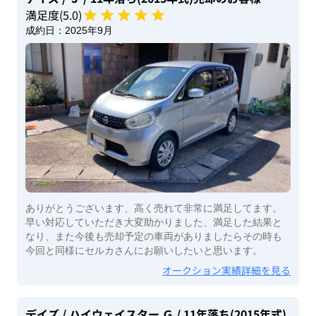
満足度(
5
.0)
成約日：
2025年9月
ありがとうございます、高く売れて非常に満足してます。
早い対応していただき大変助かりました、満足した結果と
なり、また今後も売却予定の車両がありましたらその時も
今回と同様にセルカさんにお願いしたいと思います。
オークション実績詳細を見る
デイズ
/ ハイウェイスター Ｇ
/ 11年落ち(2015年式)