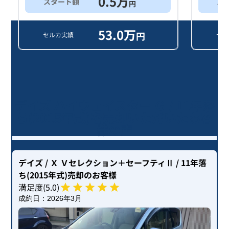
0.5
万
スタート額
ス
円
53.0
万
円
セルカ実績
セル
デイズ ハイウェイスター Ｇ / 11年落
ち(2015年式)を売却いただいたお客
様の声
デイズ
/ Ｘ Ｖセレクション＋セーフティⅡ
/ 11年落
ち(2015年式)
売却のお客様
満足度(
5
.0)
成約日：
2026年3月