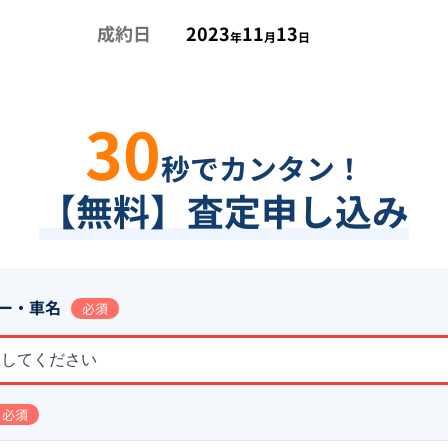
成約日
2023
11
13
年
月
日
30
秒でカンタン！
【無料】査定申し込み
ー・車名
必須
択してください
必須