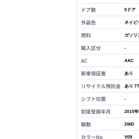
ドア数
5
ドア
外装色
ネイビ
燃料
ガソリ
輸入区分
-
AC
AAC
新車保証書
あり
リサイクル預託金
あり 7
シフト位置
-
初度登録年月
2015
駆動
2WD
カラーNo
V09