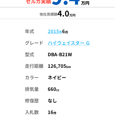
セルカ実績
万円
4.0
他社見積額
万円
年式
2015
6
年
月
グレード
ハイウェイスター Ｇ
型式
DBA-B21W
走行距離
126,705
km
カラー
ネイビー
排気量
660
cc
修復歴
なし
入札数
16
件