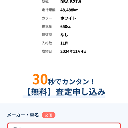
DBA-B21W
型式
48,488
走行距離
km
ホワイト
カラー
650
排気量
cc
なし
修復歴
11
入札数
件
2024
11
4
成約日
年
月
日
30
秒でカンタン！
【無料】査定申し込み
メーカー・車名
必須