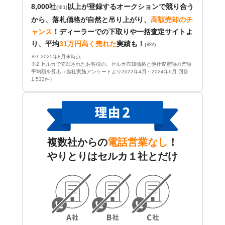
8,000社
以上が登録するオークションで競り合う
(※1)
から、落札価格が自然と吊り上がり、
高額売却のチ
ャンス
！
ディーラーでの下取りや一括査定サイトよ
り、平均
31万円高く売れた
実績も！
(※2)
※1 2025年8月末時点
※2 セルカで売却されたお客様の、セルカ売却価格と他社査定額の差額
平均額を算出（当社実施アンケートより2022年4月～2024年9月 回答
1,533件）
複数社からの
電話営業なし
！
やりとりはセルカ１社とだけ