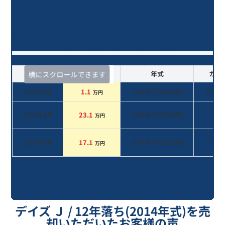
デイズ Ｊ/12年落ち(2014年式)のオ
ークションデータ一覧
査定時期
セルカ実績
年式
カラ
横にスクロールできます
2023年6月
1.1
2014
年 (
平成26年
)
ピン
万円
シル
2022年3月
23.1
2014
年 (
平成26年
)
万円
系
パー
2021年4月
17.1
2014
年 (
平成26年
)
万円
系
デイズ Ｊ / 12年落ち(2014年式)を売
却いただいたお客様の声