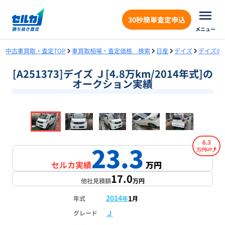
30秒簡単査定申込
メニュー
中古車買取・査定TOP
車買取相場・査定価格 検索
日産
デイズ
デイズの
[A251373]デイズ Ｊ[4.8万km/2014年式]の
オークション実績
❮
❯
1
/
18
6.3
23.3
万円
セルカ実績
万円
17.0
他社見積額
万円
2014
1
年式
年
月
Ｊ
グレード