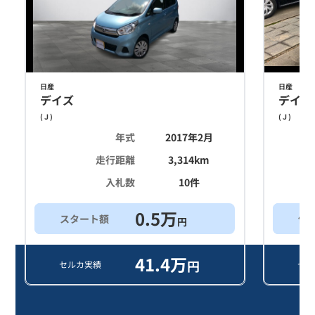
日産
日産
デイズ
デイズ
(
Ｊ
)
(
Ｊ
)
年式
2017年2月
走行距離
3,314
km
入札数
10
件
0.5
万
スタート額
他
円
41.4
万
円
セルカ実績
セル