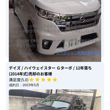
古い車でしたが煩雑な手続きもなく簡単な手続きだけで思
ったより高額で売却する事が出来てとても満足していま
す。
買い換えに伴う車の処分でしたが価格決定後の連絡等もわ
かりやすく助かりました。
オークション実績詳細を見る
デイズ
/ ハイウェイスター Ｇターボ
/ 12年落ち
(2014年式)
売却のお客様
満足度(
5
.0)
成約日：
2023年5月