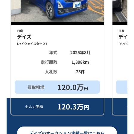
日産
日産
デイズ
デイズ
(
ハイウェイスター Ｘ
)
(
ハイウェイ
年式
2025年8月
走行距離
1,398
km
入札数
28
件
120.0
万
買取相場
ス
円
120.3
万
円
セルカ実績
セル
デイズのオークション実績一覧はこちら