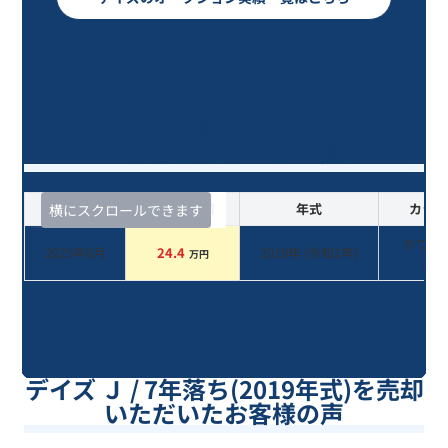
デイズ Ｊ/7年落ち(2019年式)のオ
ークションデータ一覧
査定時期
セルカ実績
年式
カラー
横にスクロールできます
ホワイ
2025年6月
24.4
2019
年 (
令和1年
)
万円
系
デイズ Ｊ / 7年落ち(2019年式)を売却
いただいたお客様の声