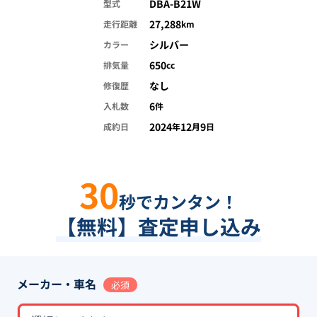
DBA-B21W
型式
27,288
走行距離
km
シルバー
カラー
650
排気量
cc
なし
修復歴
6
入札数
件
2024
12
9
成約日
年
月
日
30
秒でカンタン！
【無料】査定申し込み
メーカー・車名
必須