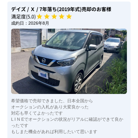
デイズ
/ Ｘ
/ 7年落ち(2019年式)
売却のお客様
満足度(
5
.0)
成約日：
2026年8月
希望価格で売却できました、日本全国から
オークションの入札があり大変良かった
対応も早くてよかったです
L I N Eでオークションの状況がリアルに確認ができて良か
ったです
もしまた機会があれば利用したいて思います