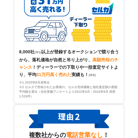
8,000社
以上が登録するオークションで競り合う
(※1)
から、落札価格が自然と吊り上がり、
高額売却のチ
ャンス
！
ディーラーでの下取りや一括査定サイトよ
り、平均
31万円高く売れた
実績も！
(※2)
※1 2025年8月末時点
※2 セルカで売却されたお客様の、セルカ売却価格と他社査定額の差額
平均額を算出（当社実施アンケートより2022年4月～2024年9月 回答
1,533件）
複数社からの
電話営業なし
！