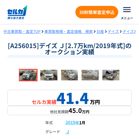
30秒簡単査定申込
メニュー
中古車買取・査定TOP
車買取相場・査定価格 検索
日産
デイズ
デイズの
[A256015]デイズ Ｊ[2.7万km/2019年式]の
オークション実績
❮
❯
1
/
18
41.4
セルカ実績
万円
45.0
他社見積額
万円
2019
1
年式
年
月
Ｊ
グレード