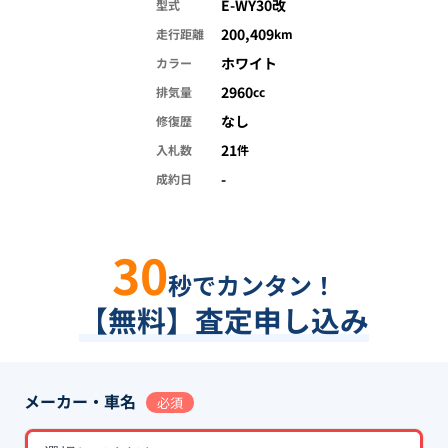
E-WY30改
型式
200,409
走行距離
km
ホワイト
カラー
2960
排気量
cc
なし
修復歴
21
入札数
件
-
成約日
30
秒でカンタン！
【無料】査定申し込み
メーカー・車名
必須