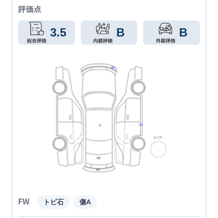
評価点
3.5
B
B
FW
トビ石
傷A