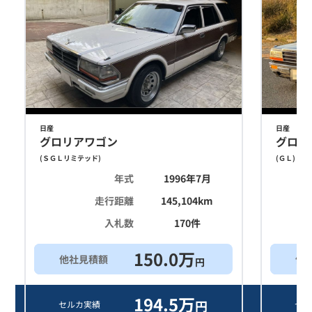
日産
日産
グロリアワゴン
グロリ
(
ＳＧＬリミテッド
)
(
ＧＬ
)
年式
1996年7月
走行距離
145,104
km
入札数
170
件
150.0
万
他社見積額
他
円
194.5
万
円
セルカ実績
セル