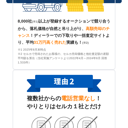
8,000社
以上が登録するオークションで競り合う
(※1)
から、落札価格が自然と吊り上がり、
高額売却のチ
ャンス
！
ディーラーでの下取りや一括査定サイトよ
り、平均
31万円高く売れた
実績も！
(※2)
※1 2025年8月末時点
※2 セルカで売却されたお客様の、セルカ売却価格と他社査定額の差額
平均額を算出（当社実施アンケートより2022年4月～2024年9月 回答
1,533件）
複数社からの
電話営業なし
！
やりとりはセルカ１社とだけ