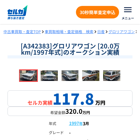
30秒簡単査定申込
メニュー
中古車買取・査定TOP
車買取相場・査定価格 検索
日産
グロリアワゴン
[A342383]グロリアワゴン [20.0万
km/1997年式]のオークション実績
❮
❯
1
/
18
117.8
セルカ実績
万円
320.0
希望金額
万円
1997
3
年式
年
月
-
グレード