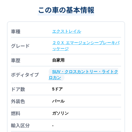
この車の基本情報
車種
エクストレイル
２０Ｘ エマージェンシーブレーキパ
グレード
ッケージ
車歴
自家用
SUV・クロスカントリー・ライトク
ボディタイプ
ロカン
ドア数
5
ドア
外装色
パール
燃料
ガソリン
輸入区分
-