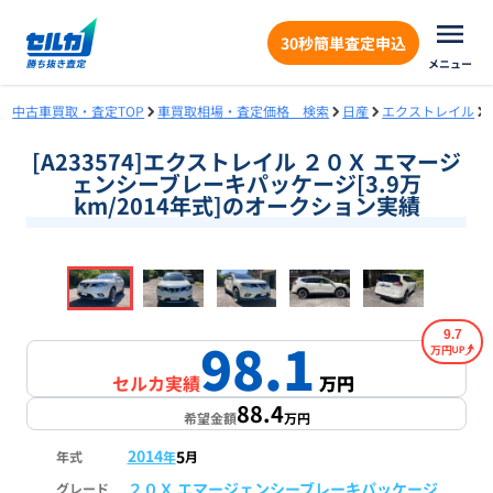
30秒簡単査定申込
メニュー
中古車買取・査定TOP
車買取相場・査定価格 検索
日産
エクストレイル
[A233574]エクストレイル ２０Ｘ エマージ
ェンシーブレーキパッケージ[3.9万
km/2014年式]のオークション実績
❮
❯
1
/
18
9.7
98.1
万円
セルカ実績
万円
88.4
希望金額
万円
2014
5
年式
年
月
２０Ｘ エマージェンシーブレーキパッケージ
グレード