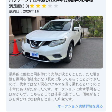
満足度(
3
.0)
成約日：
2026年1月
最終的に他社と同条件にて売却が決まりました。ただ引き
渡し期間を他社比かなり長めに取ってもらうことができた
ので、代車ではなく現在のクルマを長く乗れるというのは
非常にありがたかったです。オークションに出す手間もほ
ぼかからず、こちらとしては非常に楽でした。価格がもう
少し伸びればなお良しと言った印象です。
オークション実績詳細を見る