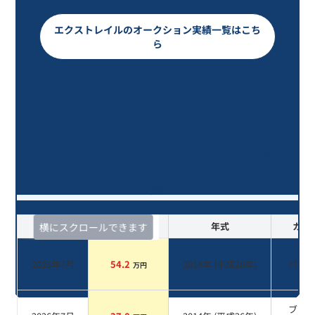
エクストレイルのオークション実績一覧はこち
ら
エクストレイル ２０Ｘ エマージェ
ンシーブレーキパッケージ/12年落ち
(2014年式)のオークションデータ一
覧
査定時期
セルカ実績
年式
カラ
横にスクロールできます
2026年7月
54.2
2014
年 (
平成26年
)
パー
万円
ブラ