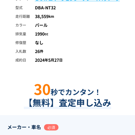
DBA-NT32
型式
38,559
走行距離
km
パール
カラー
1990
排気量
cc
なし
修復歴
26
入札数
件
2024
5
27
成約日
年
月
日
30
秒でカンタン！
【無料】査定申し込み
メーカー・車名
必須