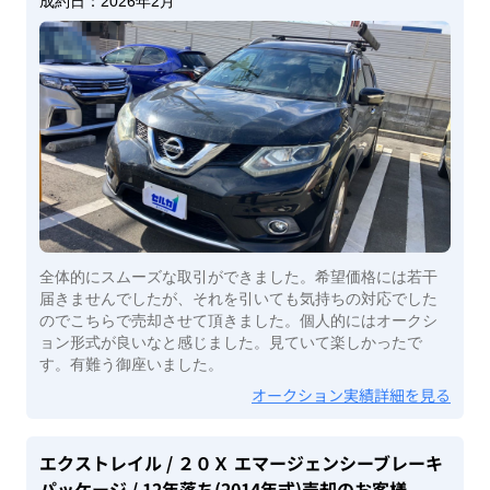
成約日：
2026年2月
全体的にスムーズな取引ができました。希望価格には若干
届きませんでしたが、それを引いても気持ちの対応でした
のでこちらで売却させて頂きました。個人的にはオークシ
ョン形式が良いなと感じました。見ていて楽しかったで
す。有難う御座いました。
オークション実績詳細を見る
エクストレイル
/ ２０Ｘ エマージェンシーブレーキ
パッケージ
/ 12年落ち(2014年式)
売却のお客様