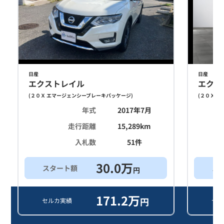
日産
日産
エクストレイル
エクス
(
２０Ｘ エマージェンシーブレーキパッケージ
)
(
２０Ｘ エ
年式
2017年7月
走行距離
15,289
km
入札数
51
件
30.0
万
スタート額
ス
円
171.2
万
円
セルカ実績
セル