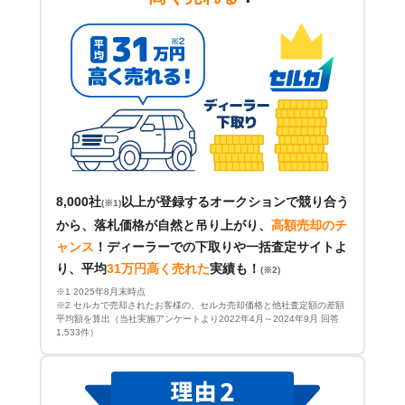
8,000社
以上が登録するオークションで競り合う
(※1)
から、落札価格が自然と吊り上がり、
高額売却のチ
ャンス
！
ディーラーでの下取りや一括査定サイトよ
り、平均
31万円高く売れた
実績も！
(※2)
※1 2025年8月末時点
※2 セルカで売却されたお客様の、セルカ売却価格と他社査定額の差額
平均額を算出（当社実施アンケートより2022年4月～2024年9月 回答
1,533件）