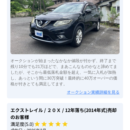
オークションが始まったなかなか値段が付かず、終了まで
残り10分でも21万ほどで、まあこんなものかなと諦めてま
したが、そこから最低落札金額を超え、一気に入札が加熱
し、あっという間に30万突破！最終的に40万オーバーの価
格が付きとても満足してます。
オークション実績詳細を見る
エクストレイル
/ ２０Ｘ
/ 12年落ち(2014年式)
売却
のお客様
満足度(
5
.0)