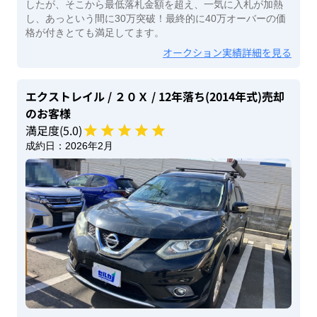
したが、そこから最低落札金額を超え、一気に入札が加熱
し、あっという間に30万突破！最終的に40万オーバーの価
格が付きとても満足してます。
オークション実績詳細を見る
エクストレイル
/ ２０Ｘ
/ 12年落ち(2014年式)
売却
のお客様
満足度(
5
.0)
成約日：
2026年2月