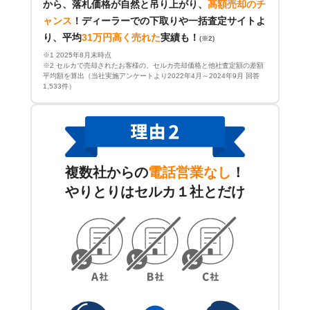
から、落札価格が自然と吊り上がり、
高額売却のチ
ャンス
！
ディーラーでの下取りや一括査定サイトよ
り、平均
31万円高く売れた
実績も！
(※2)
※1 2025年8月末時点
※2 セルカで売却されたお客様の、セルカ売却価格と他社査定額の差額
平均額を算出（当社実施アンケートより2022年4月～2024年9月 回答
1,533件）
複数社からの
電話営業なし
！
やりとりはセルカ１社とだけ