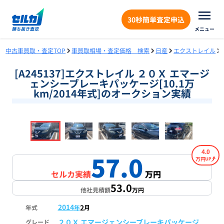
30秒簡単査定申込
メニュー
中古車買取・査定TOP
車買取相場・査定価格 検索
日産
エクストレイル
[A245137]エクストレイル ２０Ｘ エマージ
ェンシーブレーキパッケージ[10.1万
km/2014年式]のオークション実績
❮
❯
1
/
18
4.0
57.0
万円
セルカ実績
万円
53.0
他社見積額
万円
2014
2
年式
年
月
２０Ｘ エマージェンシーブレーキパッケージ
グレード