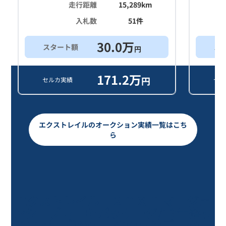
走行距離
15,289
km
入札数
51
件
30.0
万
スタート額
ス
円
171.2
万
円
セルカ実績
セル
エクストレイルのオークション実績一覧はこち
ら
エクストレイル ２０Ｘ エマージェ
ンシーブレーキパッケージ/12年落ち
(2014年式)のオークションデータ一