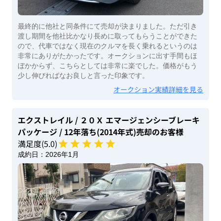
最終的に他社と同条件にて売却が決まりました。ただ引き
渡し期間を他社比かなり長めに取ってもらうことができた
ので、代車ではなく現在のクルマを長く乗れるというのは
非常にありがたかったです。オークションに出す手間もほ
ぼかからず、こちらとしては非常に楽でした。価格がもう
少し伸びればなお良しと言った印象です。
オークション実績詳細を見る
エクストレイル
/ ２０Ｘ エマージェンシーブレーキ
パッケージ
/ 12年落ち(2014年式)
売却のお客様
満足度(
5
.0)
成約日：
2026年1月