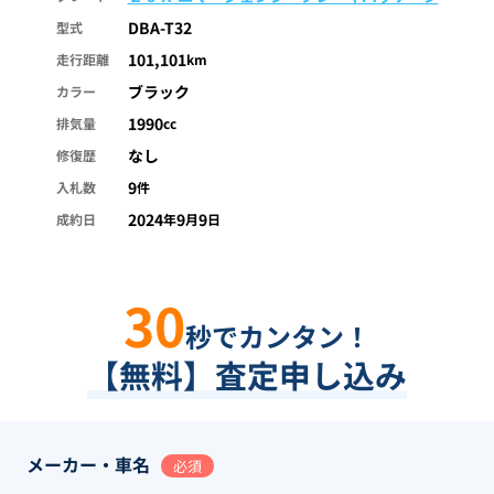
DBA-T32
型式
101,101
走行距離
km
ブラック
カラー
1990
排気量
cc
なし
修復歴
9
入札数
件
2024
9
9
成約日
年
月
日
30
秒でカンタン！
【無料】査定申し込み
メーカー・車名
必須