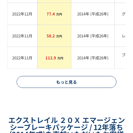
2022年12月
77.4
2014
年 (
平成26年
)
グレ
万円
2022年11月
58.2
2014
年 (
平成26年
)
レッ
万円
ブラ
2022年11月
112.9
2014
年 (
平成26年
)
万円
系
もっと見る
エクストレイル ２０Ｘ エマージェン
シーブレーキパッケージ / 12年落ち