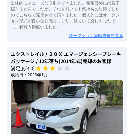
全体的にスムーズな取引ができました。希望価格には若干
届きませんでしたが、それを引いても気持ちの対応でした
のでこちらで売却させて頂きました。個人的にはオークシ
ョン形式が良いなと感じました。見ていて楽しかったで
す。有難う御座いました。
オークション実績詳細を見る
エクストレイル
/ ２０Ｘ エマージェンシーブレーキ
パッケージ
/ 12年落ち(2014年式)
売却のお客様
満足度(
3
.0)
成約日：
2026年1月