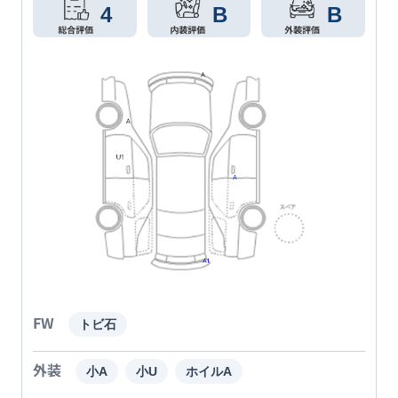
4
B
B
FW
トビ石
外装
小A
小U
ホイルA