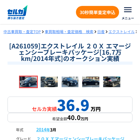
30秒簡単査定申込
メニュー
中古車買取・査定TOP
車買取相場・査定価格 検索
日産
エクストレイル
[A261059]エクストレイル ２０Ｘ エマージ
ェンシーブレーキパッケージ[16.7万
km/2014年式]のオークション実績
❮
❯
1
/
19
36.9
セルカ実績
万円
40.0
希望金額
万円
2014
3
年式
年
月
２０Ｘ エマージェンシーブレーキパッケージ
グレード