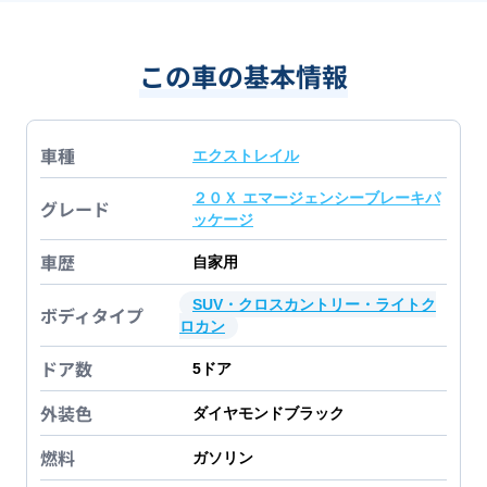
この車の基本情報
車種
エクストレイル
２０Ｘ エマージェンシーブレーキパ
グレード
ッケージ
車歴
自家用
SUV・クロスカントリー・ライトク
ボディタイプ
ロカン
ドア数
5
ドア
外装色
ダイヤモンドブラック
燃料
ガソリン