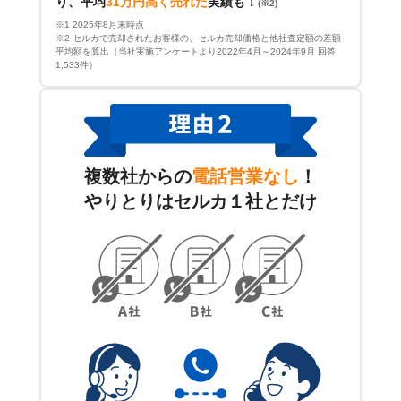
り、平均
31万円高く売れた
実績も！
(※2)
※1 2025年8月末時点
※2 セルカで売却されたお客様の、セルカ売却価格と他社査定額の差額
平均額を算出（当社実施アンケートより2022年4月～2024年9月 回答
1,533件）
複数社からの
電話営業なし
！
やりとりはセルカ１社とだけ