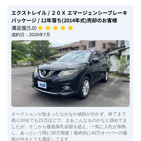
エクストレイル
/ ２０Ｘ エマージェンシーブレーキ
パッケージ
/ 12年落ち(2014年式)
売却のお客様
満足度(
5
.0)
成約日：
2026年7月
オークションが始まったなかなか値段が付かず、終了まで
残り10分でも21万ほどで、まあこんなものかなと諦めてま
したが、そこから最低落札金額を超え、一気に入札が加熱
し、あっという間に30万突破！最終的に40万オーバーの価
格が付きとても満足してます。