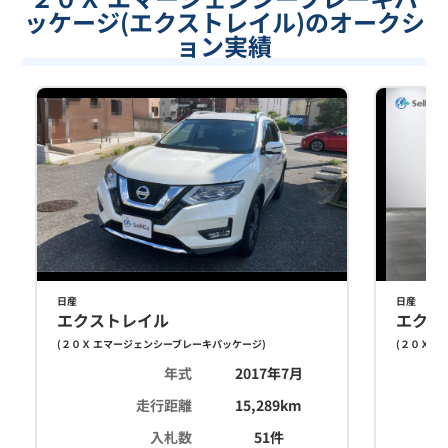
ッケージ(エクストレイル)のオークシ
ョン実績
日産
日産
エクストレイル
エクス
(
２０Ｘ エマージェンシーブレーキパッケージ
)
(
２０Ｘ エ
年式
2017年7月
走行距離
15,289
km
入札数
51
件