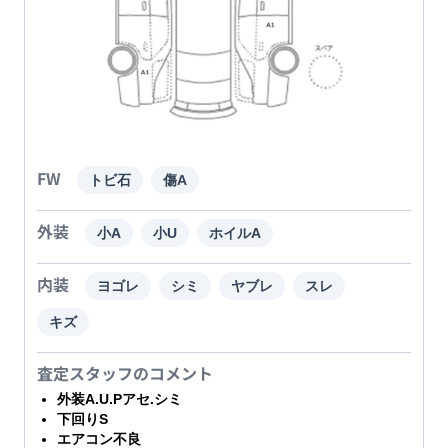
FW
トビ石
傷A
外装
小A
小U
ホイルA
内装
ヨゴレ
シミ
ヤブレ
スレ
キズ
査定スタッフのコメント
外装A.U.Pアセ.シミ
下回りS
エアコン不良