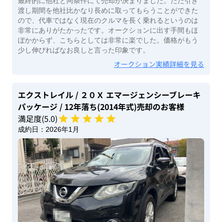
最終的に他社と同条件にて売却が決まりました。ただ引き
渡し期間を他社比かなり長めに取ってもらうことができた
ので、代車ではなく現在のクルマを長く乗れるというのは
非常にありがたかったです。オークションに出す手間もほ
ぼかからず、こちらとしては非常に楽でした。価格がもう
少し伸びればなお良しと言った印象です。
オークション実績詳細を見る
エクストレイル
/ ２０Ｘ エマージェンシーブレーキ
パッケージ
/ 12年落ち(2014年式)
売却のお客様
満足度(
5
.0)
成約日：
2026年1月