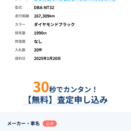
DBA-NT32
型式
167,309
走行距離
km
ダイヤモンドブラック
カラー
1990
排気量
cc
なし
修復歴
20
入札数
件
2025
1
20
成約日
年
月
日
30
秒でカンタン！
【無料】査定申し込み
メーカー・車名
必須