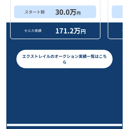
30.0
万
スタート額
ス
円
171.2
万
円
セルカ実績
セル
エクストレイルのオークション実績一覧はこち
ら
エクストレイル ２０Ｘ エマージェ
ンシーブレーキパッケージ/12年落ち
(2014年式)のオークションデータ一
覧