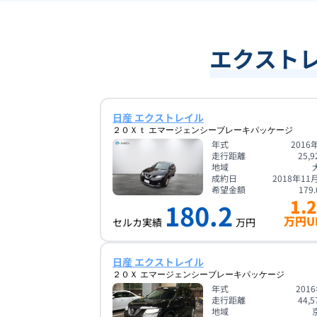
エクストレ
日産 エクストレイル
２０Ｘｔ エマージェンシーブレーキパッケージ
年式
2016
走行距離
25,9
地域
成約日
2018年11
希望金額
179.
1.2
180.2
万円U
セルカ実績
万円
日産 エクストレイル
２０Ｘ エマージェンシーブレーキパッケージ
年式
201
走行距離
44,5
地域