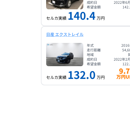
成約日
2022年6
希望金額
142.
140.4
セルカ実績
万円
日産 エクストレイル
年式
201
走行距離
54,6
地域
成約日
2022年2
希望金額
122.
9.7
132.0
万円U
セルカ実績
万円