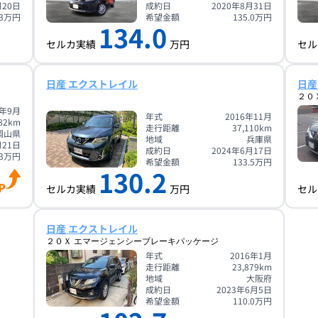
月20日
成約日
2020年8月31日
3
万円
希望金額
135.0
万円
134.0
セルカ実績
万円
セル
日産 エクストレイル
日産
２０
6年9月
年式
2016年11月
82
km
走行距離
37,110
km
岡山県
地域
兵庫県
月21日
成約日
2024年6月17日
3
万円
希望金額
133.5
万円
130.2
P
セルカ実績
万円
セル
日産 エクストレイル
２０Ｘ エマージェンシーブレーキパッケージ
年式
2016年1月
走行距離
23,879
km
地域
大阪府
成約日
2023年6月5日
希望金額
110.0
万円