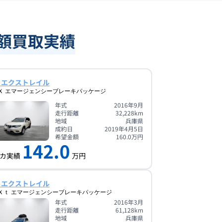
高額買取実績
 エクストレイル
Ｘ エマージェンシーブレーキパッケージ
年式
2016年9月
走行距離
32,228
km
地域
兵庫県
成約日
2019年4月5日
希望金額
160.0
万円
142.0
カ実績
万円
 エクストレイル
Ｘｔ エマージェンシーブレーキパッケージ
年式
2016年3月
走行距離
61,128
km
地域
兵庫県