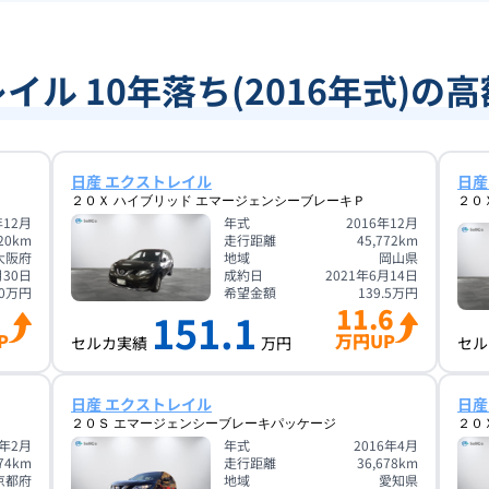
イル 10年落ち(2016年式)の
日産 エクストレイル
日産
２０Ｘ ハイブリッド エマージェンシーブレーキＰ
２０
年12月
年式
2016年12月
20
km
走行距離
45,772
km
大阪府
地域
岡山県
月30日
成約日
2021年6月14日
0
万円
希望金額
139.5
万円
11.6
151.1
P
万円UP
セルカ実績
万円
セル
日産 エクストレイル
日産
２０Ｓ エマージェンシーブレーキパッケージ
２０
6年2月
年式
2016年4月
74
km
走行距離
36,678
km
京都府
地域
愛知県