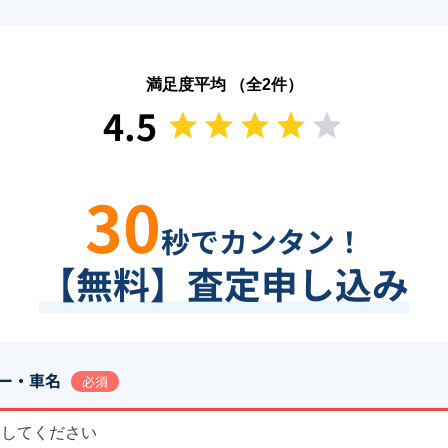
満足度平均 （全
2
件）
4.5
30
秒でカンタン！
【無料】査定申し込み
ー・車名
必須
択してください