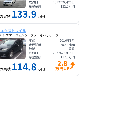
成約日
2019年9月20日
希望金額
135.0
万円
133.9
カ実績
万円
 エクストレイル
Ｘｔ エマージェンシーブレーキパッケージ
年式
2016年8月
走行距離
78,587
km
地域
三重県
成約日
2022年7月15日
希望金額
112.0
万円
2.8
114.8
万円UP
カ実績
万円