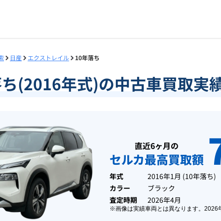
索
日産
エクストレイル
10年落ち
落ち(2016年式)の中古車買取
直近6ヶ月の
セルカ最高買取額
年式
2016年1月
(
10年落ち
)
カラー
ブラック
査定時期
2026年4月
※画像は実績車両とは異なります。
2026