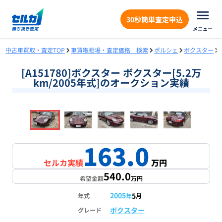
30秒簡単査定申込
メニュー
中古車買取・査定TOP
車買取相場・査定価格 検索
ポルシェ
ボクスター
[A151780]ボクスター ボクスター[5.2万
km/2005年式]のオークション実績
❮
❯
1
/
17
163.0
セルカ実績
万円
540.0
希望金額
万円
2005
5
年式
年
月
ボクスター
グレード