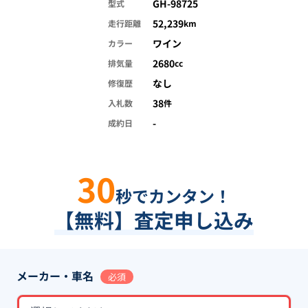
GH-98725
型式
52,239
走行距離
km
ワイン
カラー
2680
排気量
cc
なし
修復歴
38
入札数
件
-
成約日
30
秒でカンタン！
【無料】査定申し込み
メーカー・車名
必須