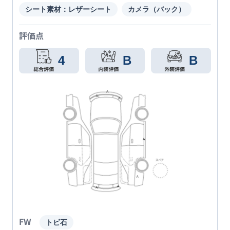
シート素材：レザーシート
カメラ（バック）
評価点
4
B
B
FW
トビ石