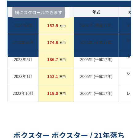
査定時期
セルカ実績
年式
カラ
横にスクロールできます
2026年4月
152.5
2005
年 (
平成17年
)
グレ
万円
シル
2023年10月
174.8
2005
年 (
平成17年
)
万円
系
ホワ
2023年5月
186.7
2005
年 (
平成17年
)
万円
系
シル
2023年1月
152.1
2005
年 (
平成17年
)
万円
系
2022年10月
119.0
2005
年 (
平成17年
)
レッ
万円
ボクスター ボクスター / 21年落ち