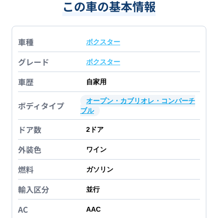
この車の基本情報
車種
ボクスター
グレード
ボクスター
車歴
自家用
オープン・カブリオレ・コンバーチ
ボディタイプ
ブル
ドア数
2
ドア
外装色
ワイン
燃料
ガソリン
輸入区分
並行
AC
AAC