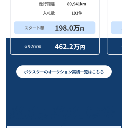
走行距離
89,941
km
入札数
193
件
198.0
万
スタート額
ス
円
462.2
万
円
セルカ実績
セル
ボクスターのオークション実績一覧はこちら
ボクスター ボクスター/21年落ち
(2005年式)のオークションデータ一
覧