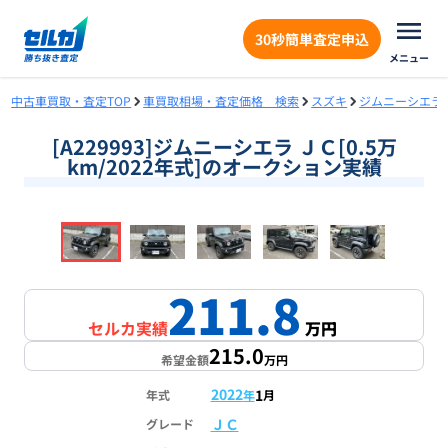
30秒簡単査定申込
メニュー
中古車買取・査定TOP
車買取相場・査定価格 検索
スズキ
ジムニーシエラ
[A229993]ジムニーシエラ ＪＣ[0.5万
km/2022年式]のオークション実績
❮
❯
1
/
18
211.8
セルカ実績
万円
215.0
希望金額
万円
2022
1
年式
年
月
ＪＣ
グレード