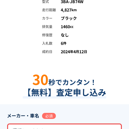
3BA-JB74W
型式
4,827
走行距離
km
ブラック
カラー
1460
排気量
cc
なし
修復歴
6
入札数
件
2024
4
12
成約日
年
月
日
30
秒でカンタン！
【無料】査定申し込み
メーカー・車名
必須