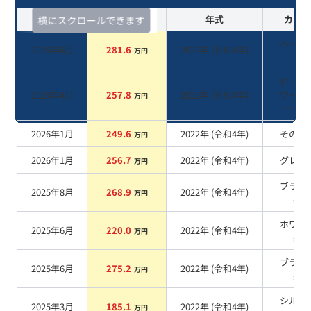
査定時期
セルカ実績
年式
カラー
横にスクロールできます
ベージ
2026年6月
281.6
2022
年 (
令和4年
)
万円
系
ピュア
2026年4月
257.8
2022
年 (
令和4年
)
ワイト
万円
ール
系
2026年1月
249.6
2022
年 (
令和4年
)
その他
万円
2026年1月
256.7
2022
年 (
令和4年
)
グレー
万円
ブラウ
2025年8月
268.9
2022
年 (
令和4年
)
万円
系
ホワイ
2025年6月
220.0
2022
年 (
令和4年
)
万円
系
ブラッ
2025年6月
275.2
2022
年 (
令和4年
)
万円
系
シルバ
2025年3月
185.1
2022
年 (
令和4年
)
万円