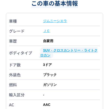
この車の基本情報
車種
ジムニーシエラ
グレード
ＪＣ
車歴
自家用
SUV・クロスカントリー・ライトク
ボディタイプ
ロカン
ドア数
3
ドア
外装色
ブラック
燃料
ガソリン
輸入区分
-
AC
AAC