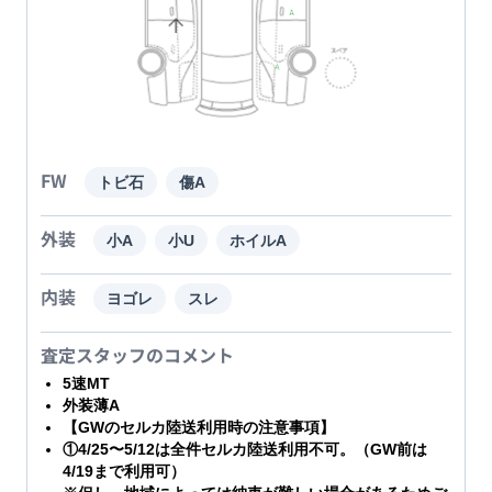
FW
トビ石
傷A
外装
小A
小U
ホイルA
内装
ヨゴレ
スレ
査定スタッフのコメント
5速MT
外装薄A
【GWのセルカ陸送利用時の注意事項】
①4/25〜5/12は全件セルカ陸送利用不可。（GW前は
4/19まで利用可）