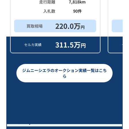
走行距離
7,818
km
入札数
90
件
220.0
万
買取相場
希
円
311.5
万
円
セルカ実績
セル
ジムニーシエラのオークション実績一覧はこち
ら
ジムニーシエラ ＪＣ/4年落ち(2022
年式)のオークションデータ一覧