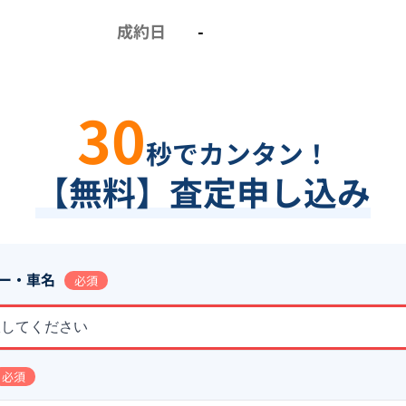
成約日
-
30
秒でカンタン！
【無料】査定申し込み
ー・車名
必須
択してください
必須