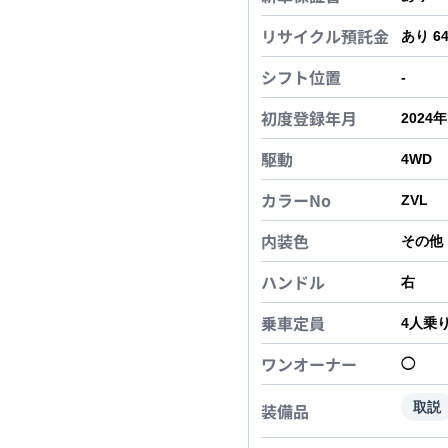
リサイクル預託金
あり 6
シフト位置
-
初度登録年月
2024
駆動
4WD
カラーNo
ZVL
内装色
その他
ハンドル
右
乗車定員
4
人乗
ワンオーナー
◯
装備品
取説