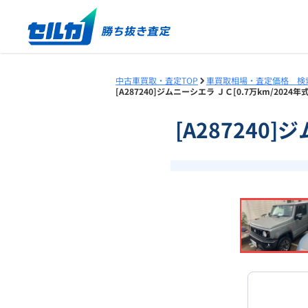
中古車買取・査定TOP
車買取相場・査定価格 検
[A287240]ジムニーシエラ ＪＣ[0.7万km/202
[A287240
❮