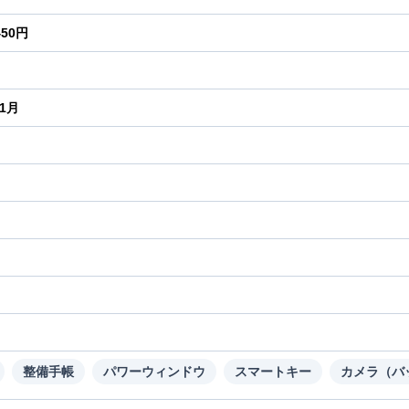
450円
年1月
り
整備手帳
パワーウィンドウ
スマートキー
カメラ（バ