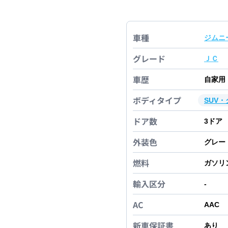
車種
ジムニ
グレード
ＪＣ
車歴
自家用
ボディタイプ
SUV
ドア数
3
ドア
外装色
グレー
燃料
ガソリ
輸入区分
-
AC
AAC
新車保証書
あり