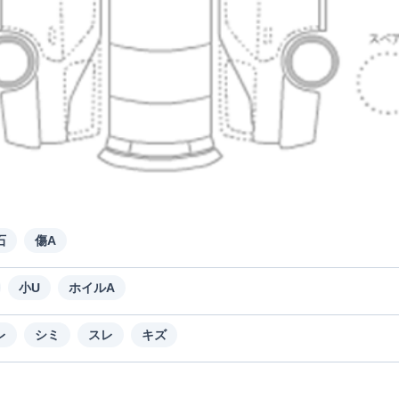
石
傷A
小U
ホイルA
レ
シミ
スレ
キズ