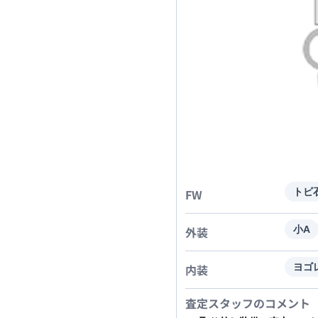
FW
トビ
外装
小A
内装
ヨゴ
査定スタッフのコメント