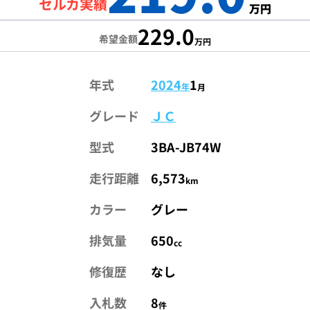
セルカ実績
万円
229.0
希望金額
万円
年式
2024
1
年
月
グレード
ＪＣ
型式
3BA-JB74W
走行距離
6,573
km
カラー
グレー
排気量
650
cc
修復歴
なし
入札数
8
件