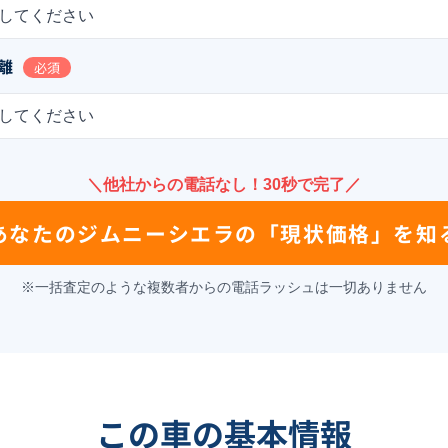
してください
離
必須
してください
＼他社からの電話なし！30秒で完了／
あなたの
ジムニーシエラ
の
「現状価格」を知
※一括査定のような複数者からの電話ラッシュは一切ありません
この車の基本情報