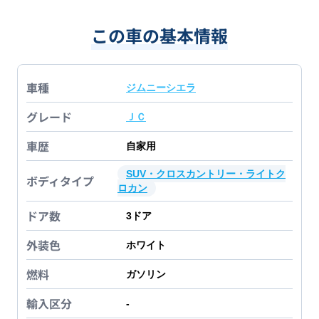
この車の基本情報
車種
ジムニーシエラ
グレード
ＪＣ
車歴
自家用
SUV・クロスカントリー・ライトク
ボディタイプ
ロカン
ドア数
3
ドア
外装色
ホワイト
燃料
ガソリン
輸入区分
-