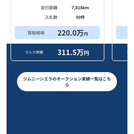
走行距離
7,818
km
入札数
90
件
220.0
万
買取相場
希
円
311.5
万
円
セルカ実績
セル
ジムニーシエラのオークション実績一覧はこち
ら
ジムニーシエラ ＪＣ/2年落ち(2024
年式)のオークションデータ一覧