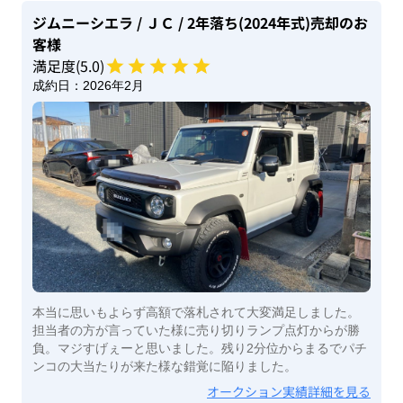
ジムニーシエラ
/ ＪＣ
/ 2年落ち(2024年式)
売却のお
客様
満足度(
5
.0)
成約日：
2026年2月
本当に思いもよらず高額で落札されて大変満足しました。
担当者の方が言っていた様に売り切りランプ点灯からが勝
負。マジすげぇーと思いました。残り2分位からまるでパチ
ンコの大当たりが来た様な錯覚に陥りました。
オークション実績詳細を見る