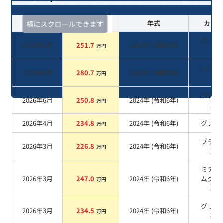
査定時期
セルカ実績
年式
カラー
横にスクロールできます
グリー
2026年8月
251.7
2024
年 (
令和6年
)
万円
系
シルバ
2026年8月
280.7
2024
年 (
令和6年
)
万円
系
ブラッ
2026年6月
250.8
2024
年 (
令和6年
)
万円
系
2026年4月
234.8
2024
年 (
令和6年
)
グレー
万円
ブラッ
2026年3月
226.8
2024
年 (
令和6年
)
万円
系
ミディ
2026年3月
247.0
2024
年 (
令和6年
)
ムグレ
万円
系
グリー
2026年3月
234.5
2024
年 (
令和6年
)
万円
系