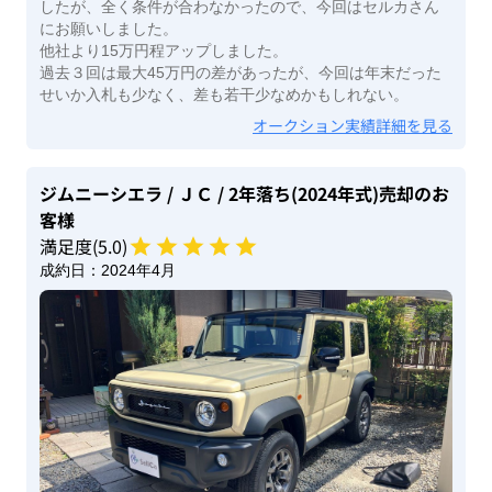
したが、全く条件が合わなかったので、今回はセルカさん
にお願いしました。
他社より15万円程アップしました。
過去３回は最大45万円の差があったが、今回は年末だった
せいか入札も少なく、差も若干少なめかもしれない。
オークション実績詳細を見る
ジムニーシエラ
/ ＪＣ
/ 2年落ち(2024年式)
売却のお
客様
満足度(
5
.0)
成約日：
2024年4月