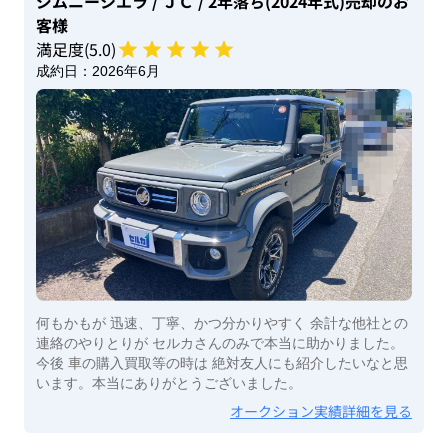
ジムニーシエラ
/ ＪＣ
/ 2年落ち(2024年式)
売却のお
客様
満足度(
5
.0)
成約日：
2026年6月
何もかもが 迅速、丁寧、かつ分かりやすく 余計な他社との
連絡のやりとりが セルカさんのみで本当に助かりました。
今後 車の購入買取等の時は 絶対友人にも紹介したいなと思
います。本当にありがとうございました。
オークション実績詳細を見る