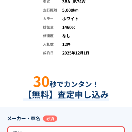
3BA-JB74W
型式
5,000
走行距離
km
ホワイト
カラー
1460
排気量
cc
なし
修復歴
12
入札数
件
2025
12
1
成約日
年
月
日
30
秒でカンタン！
【無料】査定申し込み
メーカー・車名
必須