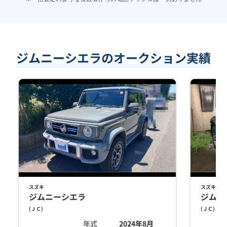
ジムニーシエラのオークション実績
スズキ
スズキ
ジムニーシエラ
ジムニ
(
ＪＣ
)
(
ＪＣ
)
年式
2024年8月