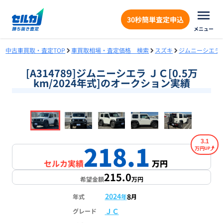
30秒簡単査定申込
メニュー
中古車買取・査定TOP
車買取相場・査定価格 検索
スズキ
ジムニーシエラ
[A314789]ジムニーシエラ ＪＣ[0.5万
km/2024年式]のオークション実績
❮
❯
1
/
19
3.1
218.1
万円
セルカ実績
万円
215.0
希望金額
万円
2024
8
年式
年
月
ＪＣ
グレード