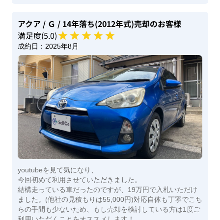
アクア
/ Ｇ
/ 14年落ち(2012年式)
売却のお客様
満足度(
5
.0)
成約日：
2025年8月
youtubeを見て気になり、
今回初めて利用させていただきました。
結構走っている車だったのですが、19万円で入札いただけ
ました。(他社の見積もりは55,000円)対応自体も丁寧でこち
らの手間も少ないため、もし売却を検討している方は1度ご
利用いただくことをオススメします！