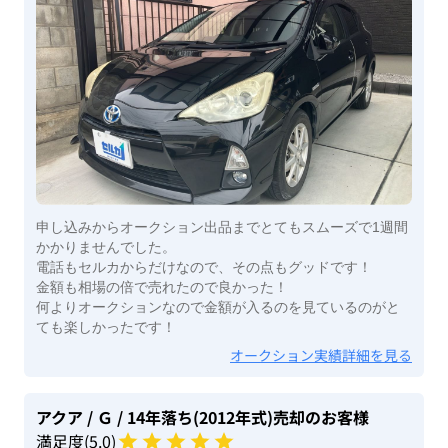
申し込みからオークション出品までとてもスムーズで1週間
かかりませんでした。
電話もセルカからだけなので、その点もグッドです！
金額も相場の倍で売れたので良かった！
何よりオークションなので金額が入るのを見ているのがと
ても楽しかったです！
オークション実績詳細を見る
アクア
/ Ｇ
/ 14年落ち(2012年式)
売却のお客様
満足度(
5
.0)