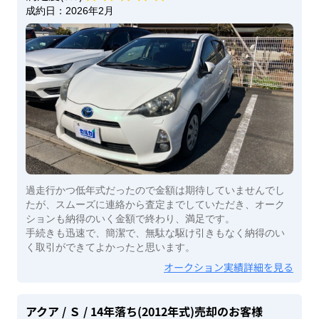
成約日：
2026年2月
過走行かつ低年式だったので金額は期待していませんでし
たが、スムーズに連絡から査定までしていただき、オーク
ションも納得のいく金額で終わり、満足です。
手続きも迅速で、簡潔で、無駄な駆け引きもなく納得のい
く取引ができてよかったと思います。
オークション実績詳細を見る
アクア
/ Ｓ
/ 14年落ち(2012年式)
売却のお客様