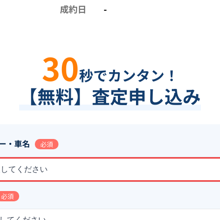
成約日
-
30
秒でカンタン！
【無料】査定申し込み
ー・車名
必須
択してください
必須
してください