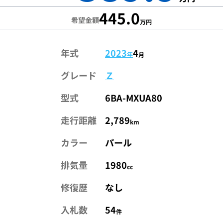
445.0
希望金額
万円
年式
2023
4
年
月
グレード
Ｚ
型式
6BA-MXUA80
走行距離
2,789
km
カラー
パール
排気量
1980
cc
修復歴
なし
入札数
54
件