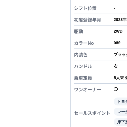
シフト位置
-
初度登録年月
2023
駆動
2WD
カラーNo
089
内装色
ブラッ
ハンドル
右
乗車定員
5
人乗
ワンオーナー
◯
トヨ
セールスポイント
レー
床下