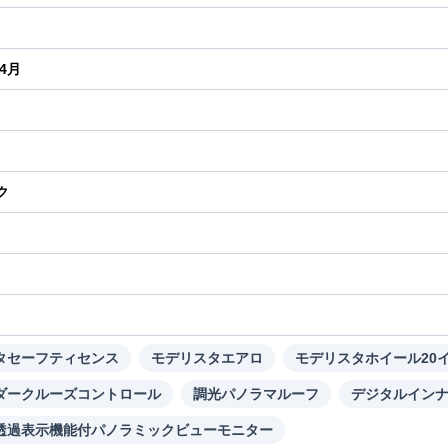
年4月
ク
り
タセーフティセンス
モデリスタエアロ
モデリスタホイール20
ダークルーズコントロール
調光パノラマルーフ
デジタルイン
透過表示機能付パノラミックビューモニター