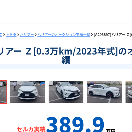
索
トヨタ
ハリアー
ハリアーのオークション実績一覧
[A203897]ハリアー 
]ハリアー Ｚ[0.3万km/2023年式
績
389.9
セルカ実績
万円