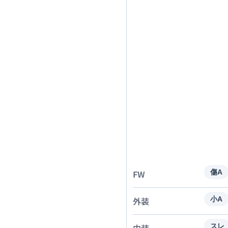
FW
傷A
外装
小A
内装
スレ