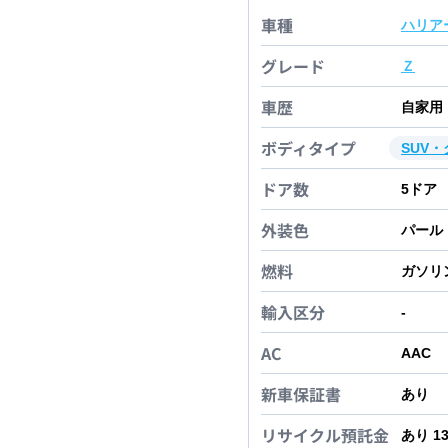
車種
ハリア
グレード
Ｚ
車歴
自家用
ボディタイプ
SUV
ドア数
5
ドア
外装色
パール
燃料
ガソリ
輸入区分
-
AC
AAC
新車保証書
あり
リサイクル預託金
あり 1