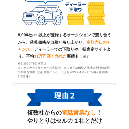
8,000社
以上が登録するオークションで競り合う
(※1)
から、落札価格が自然と吊り上がり、
高額売却のチ
ャンス
！
ディーラーでの下取りや一括査定サイトよ
り、平均
31万円高く売れた
実績も！
(※2)
※1 2025年8月末時点
※2 セルカで売却されたお客様の、セルカ売却価格と他社査定額の差額
平均額を算出（当社実施アンケートより2022年4月～2024年9月 回答
1,533件）
複数社からの
電話営業なし
！
やりとりはセルカ１社とだけ