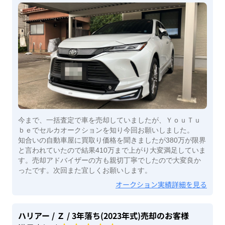
今まで、一括査定で車を売却していましたが、ＹｏｕＴｕ
ｂｅでセルカオークションを知り今回お願いしました。
知合いの自動車屋に買取り価格を聞きましたが380万が限界
と言われていたので結果410万まで上がり大変満足していま
す。売却アドバイザーの方も親切丁寧でしたので大変良か
ったです。次回また宜しくお願いします。
オークション実績詳細を見る
ハリアー
/ Ｚ
/ 3年落ち(2023年式)
売却のお客様