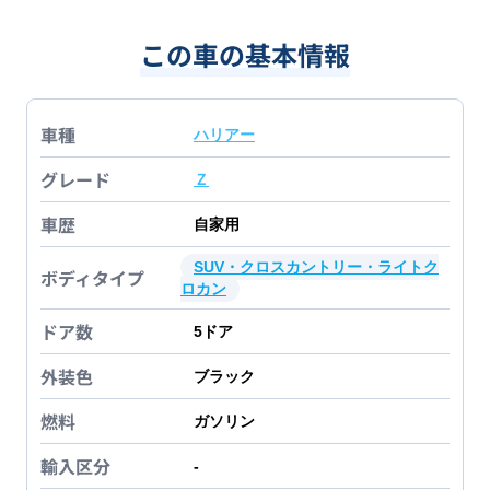
この車の基本情報
車種
ハリアー
グレード
Ｚ
車歴
自家用
SUV・クロスカントリー・ライトク
ボディタイプ
ロカン
ドア数
5
ドア
外装色
ブラック
燃料
ガソリン
輸入区分
-