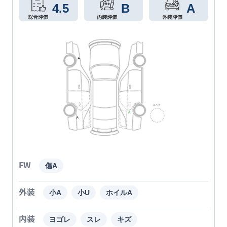
4.5
B
A
FW
傷A
外装
小A
小U
ホイルA
内装
ヨゴレ
スレ
キズ