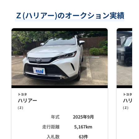
Ｚ(ハリアー)のオークション実績
トヨタ
トヨタ
ハリアー
ハリア
(
Ｚ
)
(
Ｚ
)
年式
2025年9月
走行距離
5,167
km
入札数
63
件