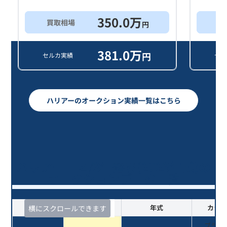
350.0
万
買取相場
買
円
381.0
万
円
セルカ実績
セル
ハリアーのオークション実績一覧はこちら
ハリアー Ｚ/3年落ち(2023年式)の
オークションデータ一覧
査定時期
セルカ実績
年式
カラー
横にスクロールできます
ブラッ