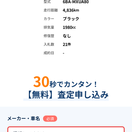
6BA-MXUA80
型式
4,836
走行距離
km
ブラック
カラー
1980
排気量
cc
なし
修復歴
21
入札数
件
-
成約日
30
秒でカンタン！
【無料】査定申し込み
メーカー・車名
必須