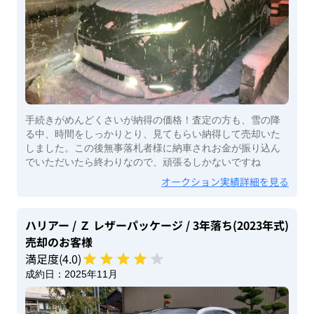
手続きがめんどくさいが納得の価格！査定の方も、雪の降
る中、時間をしっかりとり、見てもらい納得して売却いた
しました。この後無事落札者様に納車されお金が振り込ん
でいただいたら終わりなので、頑張るしかないですね
オークション実績詳細を見る
ハリアー
/ Ｚ レザーパッケージ
/ 3年落ち(2023年式)
売却のお客様
満足度(
4
.0)
成約日：
2025年11月