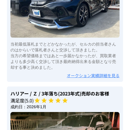
当初最低落札までとどかなかったが、セルカの担当者さん
のはからいで落札者さんと交渉して頂きました。
当方の希望価格まではあと一歩届かなかったが、買取業者
よりも多少高く交渉して頂き最終納得出来る金額となり売
却する事と決めました。
オークション実績詳細を見る
ハリアー
/ Ｚ
/ 3年落ち(2023年式)
売却のお客様
満足度(
5
.0)
成約日：
2026年1月