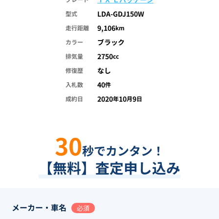
LDA-GDJ150W
型式
9,106
走行距離
km
ブラック
カラー
2750
排気量
cc
なし
修復歴
40
入札数
件
2020
10
9
成約日
年
月
日
30
秒でカンタン！
【無料】査定申し込み
メーカー・車名
必須