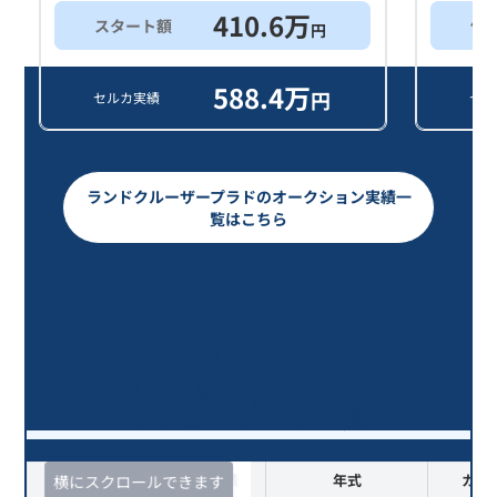
410.6
万
スタート額
他
円
588.4
万
円
セルカ実績
セル
ランドクルーザープラドのオークション実績一
覧はこちら
ランドクルーザープラド ＴＸ Ｌパ
ッケージ/8年落ち(2018年式)のオー
クションデータ一覧
査定時期
セルカ実績
年式
カラ
横にスクロールできます