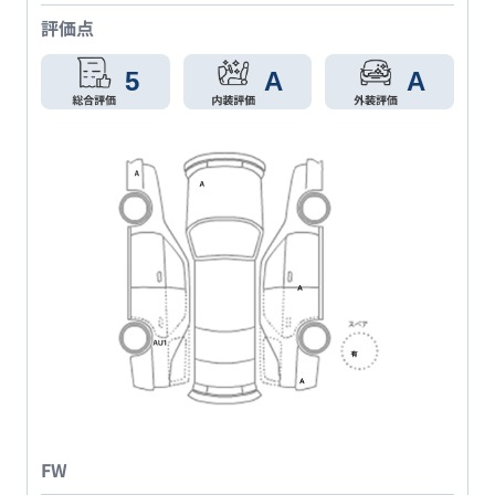
評価点
5
A
A
FW