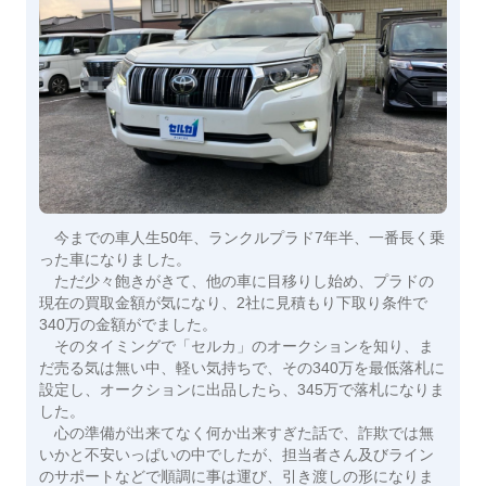
今までの車人生50年、ランクルプラド7年半、一番長く乗
った車になりました。
ただ少々飽きがきて、他の車に目移りし始め、プラドの
現在の買取金額が気になり、2社に見積もり下取り条件で
340万の金額がでました。
そのタイミングで「セルカ」のオークションを知り、ま
だ売る気は無い中、軽い気持ちで、その340万を最低落札に
設定し、オークションに出品したら、345万で落札になりま
した。
心の準備が出来てなく何か出来すぎた話で、詐欺では無
いかと不安いっぱいの中でしたが、担当者さん及びライン
のサポートなどで順調に事は運び、引き渡しの形になりま