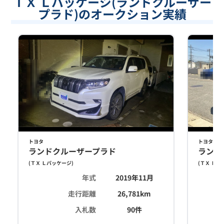
ＴＸ Ｌパッケージ(ランドクルーザー
プラド)のオークション実績
トヨタ
トヨタ
ランドクルーザープラド
ランド
(
ＴＸ Ｌパッケージ
)
(
ＴＸ Ｌパ
年式
2019年11月
走行距離
26,781
km
入札数
90
件