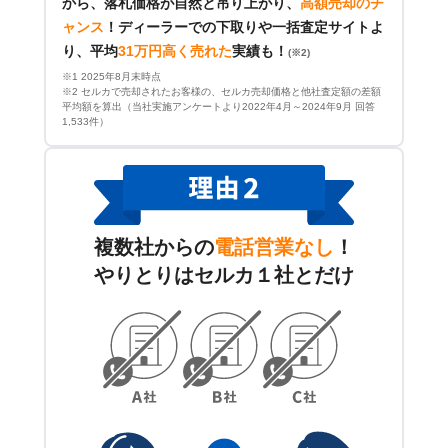
から、落札価格が自然と吊り上がり、
高額売却のチ
ャンス
！
ディーラーでの下取りや一括査定サイトよ
り、平均
31万円高く売れた
実績も！
(※2)
※1 2025年8月末時点
※2 セルカで売却されたお客様の、セルカ売却価格と他社査定額の差額
平均額を算出（当社実施アンケートより2022年4月～2024年9月 回答
1,533件）
複数社からの
電話営業なし
！
やりとりはセルカ１社とだけ