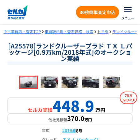
30秒簡単査定申込
メニュー
中古車買取・査定TOP
車買取相場・査定価格 検索
トヨタ
ランドクルーザ
[A25578]ランドクルーザープラド ＴＸ Ｌパ
ッケージ[0.9万km/2018年式]のオークショ
ン実績
❮
❯
1
/
17
78.9
448.9
万円
セルカ実績
万円
370.0
他社見積額
万円
2018
8
年式
年
月
ＴＸ Ｌパッケージ
グレード