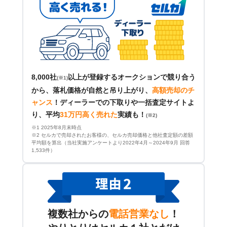
8,000社
以上が登録するオークションで競り合う
(※1)
から、落札価格が自然と吊り上がり、
高額売却のチ
ャンス
！
ディーラーでの下取りや一括査定サイトよ
り、平均
31万円高く売れた
実績も！
(※2)
※1 2025年8月末時点
※2 セルカで売却されたお客様の、セルカ売却価格と他社査定額の差額
平均額を算出（当社実施アンケートより2022年4月～2024年9月 回答
1,533件）
複数社からの
電話営業なし
！