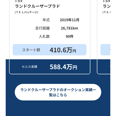
トヨタ
トヨタ
ランドクルーザープラド
ランド
(
ＴＸ Ｌパッケージ
)
(
ＴＸ Ｌパ
年式
2019年11月
走行距離
26,781
km
入札数
90
件
410.6
万
スタート額
他
円
588.4
万
円
セルカ実績
セル
ランドクルーザープラドのオークション実績一
覧はこちら