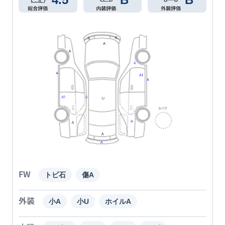
FW
トビ石
傷A
外装
小A
小U
ホイルA