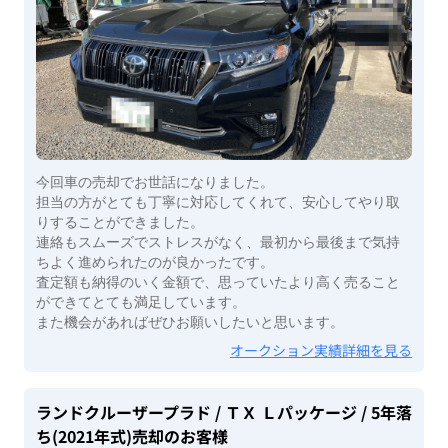
今回車の売却でお世話になりました。
担当の方がとても丁寧に対応してくれて、安心してやり取
りすることができました。
連絡もスムーズでストレスがなく、最初から最後まで気持
ちよく進められたのが良かったです。
査定額も納得のいく金額で、思っていたより高く売ること
ができてとても満足しています。
また機会があればぜひお願いしたいと思います。
オークション実績詳細を見る
ランドクルーザープラド
/ ＴＸ Ｌパッケージ
/ 5年落
ち(2021年式)
売却のお客様