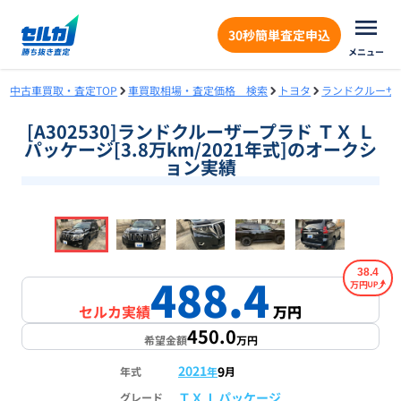
30秒簡単査定申込
メニュー
中古車買取・査定TOP
車買取相場・査定価格 検索
トヨタ
ランドクルーザ
[A302530]ランドクルーザープラド ＴＸ Ｌ
パッケージ[3.8万km/2021年式]のオークシ
ョン実績
❮
❯
1
/
18
38.4
488.4
万円
セルカ実績
万円
450.0
希望金額
万円
2021
9
年式
年
月
ＴＸ Ｌパッケージ
グレード