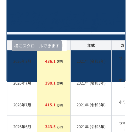
ランドクルーザープラド ＴＸ Ｌパ
ッケージ/5年落ち(2021年式)のオー
クションデータ一覧
査定時期
セルカ実績
年式
カラー
横にスクロールできます
ブラッ
2026年8月
436.1
2021
年 (
令和3年
)
万円
系
ホワイ
2026年7月
390.1
2021
年 (
令和3年
)
万円
系
ホワイ
2026年7月
415.1
2021
年 (
令和3年
)
万円
系
ブラッ
2026年6月
343.5
2021
年 (
令和3年
)
万円
系