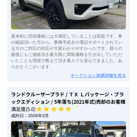
基本的に売却価格には大満足していることは前提です。車
の確認頂いた方から、事務手続きの電話サポートされてい
る方のご対応の対応が大変わかりやすかったです。競りの
最後にもご連絡頂き最大限に買取価格を引き出していただ
いたことも理屈で教えて頂き素人でも安心できました。あ
りがとうございます。
オークション実績詳細を見る
ランドクルーザープラド
/ ＴＸ Ｌパッケージ・ブラ
ックエディション
/ 5年落ち(2021年式)
売却のお客様
満足度(
5
.0)
成約日：
2026年3月