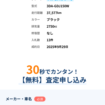
3DA-GDJ150W
型式
37,577
走行距離
km
ブラック
カラー
2750
排気量
cc
なし
修復歴
13
入札数
件
2025
9
29
成約日
年
月
日
30
秒でカンタン！
【無料】査定申し込み
メーカー・車名
必須