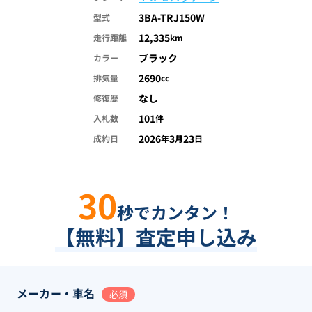
3BA-TRJ150W
型式
12,335
走行距離
km
ブラック
カラー
2690
排気量
cc
なし
修復歴
101
入札数
件
2026
3
23
成約日
年
月
日
30
秒でカンタン！
【無料】査定申し込み
メーカー・車名
必須