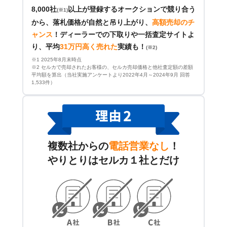
8,000社
以上が登録するオークションで競り合う
(※1)
から、落札価格が自然と吊り上がり、
高額売却のチ
ャンス
！
ディーラーでの下取りや一括査定サイトよ
り、平均
31万円高く売れた
実績も！
(※2)
※1 2025年8月末時点
※2 セルカで売却されたお客様の、セルカ売却価格と他社査定額の差額
平均額を算出（当社実施アンケートより2022年4月～2024年9月 回答
1,533件）
複数社からの
電話営業なし
！
やりとりはセルカ１社とだけ