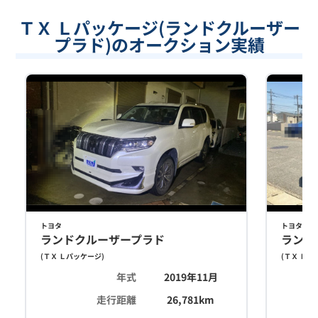
ＴＸ Ｌパッケージ(ランドクルーザー
プラド)のオークション実績
トヨタ
トヨタ
ランドクルーザープラド
ランド
(
ＴＸ Ｌパッケージ
)
(
ＴＸ Ｌパ
年式
2019年11月
走行距離
26,781
km