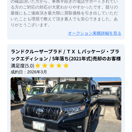
の確認頂いた方から、事務手続きの電話サポートされてい
る方のご対応の対応が大変わかりやすかったです。競りの
最後にもご連絡頂き最大限に買取価格を引き出していただ
いたことも理屈で教えて頂き素人でも安心できました。あ
りがとうございます。
オークション実績詳細を見る
ランドクルーザープラド
/ ＴＸ Ｌパッケージ・ブラ
ックエディション
/ 5年落ち(2021年式)
売却のお客様
満足度(
5
.0)
成約日：
2026年3月