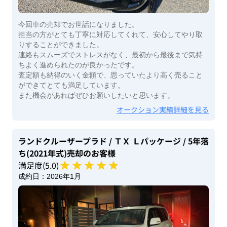
今回車の売却でお世話になりました。
担当の方がとても丁寧に対応してくれて、安心してやり取
りすることができました。
連絡もスムーズでストレスがなく、最初から最後まで気持
ちよく進められたのが良かったです。
査定額も納得のいく金額で、思っていたより高く売ること
ができてとても満足しています。
また機会があればぜひお願いしたいと思います。
オークション実績詳細を見る
ランドクルーザープラド
/ ＴＸ Ｌパッケージ
/ 5年落
ち(2021年式)
売却のお客様
満足度(
5
.0)
成約日：
2026年1月