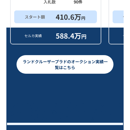
入札数
90
件
410.6
万
スタート額
他
円
588.4
万
円
セルカ実績
セル
ランドクルーザープラドのオークション実績一
覧はこちら
ランドクルーザープラド ＴＸ Ｌパ
ッケージ/5年落ち(2021年式)のオー
クションデータ一覧