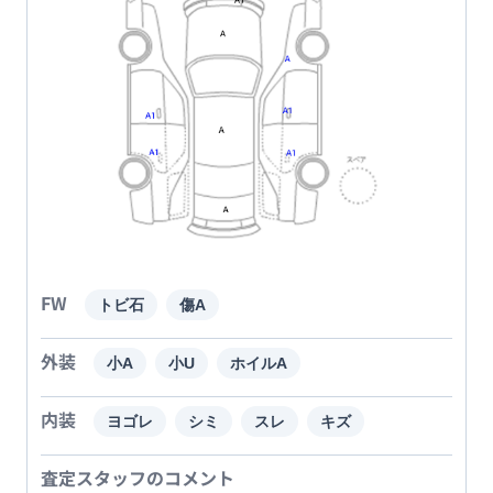
FW
トビ石
傷A
外装
小A
小U
ホイルA
内装
ヨゴレ
シミ
スレ
キズ
査定スタッフのコメント