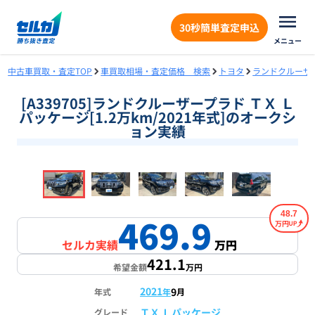
30秒簡単査定申込
メニュー
中古車買取・査定TOP
車買取相場・査定価格 検索
トヨタ
ランドクルーザ
[A339705]ランドクルーザープラド ＴＸ Ｌ
パッケージ[1.2万km/2021年式]のオークシ
ョン実績
❮
❯
1
/
18
48.7
469.9
万円
セルカ実績
万円
421.1
希望金額
万円
2021
9
年式
年
月
ＴＸ Ｌパッケージ
グレード