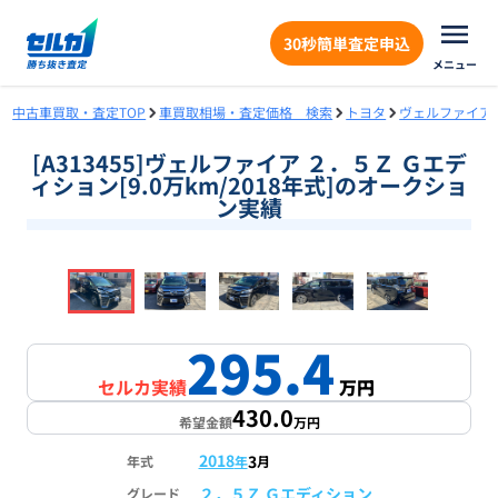
30秒簡単査定申込
メニュー
中古車買取・査定TOP
車買取相場・査定価格 検索
トヨタ
ヴェルファイア
[A313455]ヴェルファイア ２．５Ｚ Ｇエデ
ィション[9.0万km/2018年式]のオークショ
ン実績
❮
❯
1
/
18
295.4
セルカ実績
万円
430.0
希望金額
万円
2018
3
年式
年
月
２．５Ｚ Ｇエディション
グレード