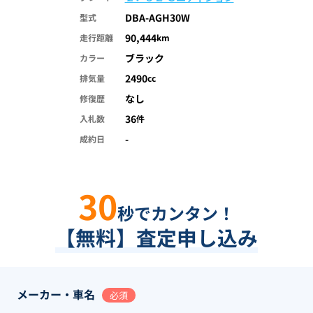
DBA-AGH30W
型式
90,444
走行距離
km
ブラック
カラー
2490
排気量
cc
なし
修復歴
36
入札数
件
-
成約日
30
秒でカンタン！
【無料】査定申し込み
メーカー・車名
必須