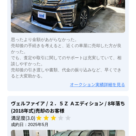
思ったより金額があがらなかった。
売却後の手続きを考えると、近くの車屋に売却した方が良
かった。
でも、査定や取引に関してのサポートは充実していて、相
談しやすかった。
売却後の引き渡しや書類、代金の振り込みなど、早くでき
ると大変助かる。
オークション実績詳細を見る
ヴェルファイア
/ ２．５Ｚ Ａエディション
/ 8年落ち
(2018年式)
売却のお客様
満足度(
3
.0)
成約日：
2025年5月