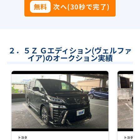
無料
次へ(30秒で完了)
２．５Ｚ Ｇエディション(ヴェルファ
イア)のオークション実績
トヨタ
トヨタ