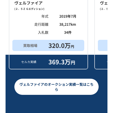
ヴェルファイア
ヴェル
(
２．５Ｚ Ｇエディション
)
(
２．５Ｚ 
年式
2019年7月
走行距離
38,217
km
入札数
34
件
320.0
万
買取相場
買
円
369.3
万
円
セルカ実績
セル
ヴェルファイアのオークション実績一覧はこち
ら