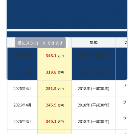
ヴェルファイア ２．５Ｚ Ｇエディ
ション/8年落ち(2018年式)のオーク
ションデータ一覧
査定時期
セルカ実績
年式
カラ
横にスクロールできます
ブラ
2026年6月
346.1
2018
年 (
平成30年
)
万円
系
2026年6月
319.8
2018
年 (
平成30年
)
パー
万円
ブラ
2026年4月
251.9
2018
年 (
平成30年
)
万円
系
ブラ
2026年4月
245.9
2018
年 (
平成30年
)
万円
系
ブラ
2026年3月
340.1
2018
年 (
平成30年
)
万円
系