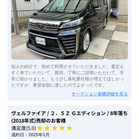
知人の紹介で、初めて利用させていただきました。査定も
すぐ来ていただいて、親切、丁寧にご説明いただいて、非
常に助かりました。もう少し落札業社様が増えてほしかっ
たですが、希望金額に達したのでよかったです。
オークション実績詳細を見る
ヴェルファイア
/ ２．５Ｚ Ｇエディション
/ 8年落ち
(2018年式)
売却のお客様
満足度(
5
.0)
成約日：
2025年1月