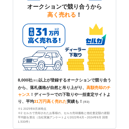
オークションで競り合うから
高く売れる
！
8,000社
以上が登録するオークションで競り合う
(※1)
から、落札価格が自然と吊り上がり、
高額売却のチ
ャンス
！
ディーラーでの下取りや一括査定サイトよ
り、平均
31万円高く売れた
実績も！
(※2)
※1 2025年8月末時点
※2 セルカで売却されたお客様の、セルカ売却価格と他社査定額の差額
平均額を算出（当社実施アンケートより2022年4月～2024年9月 回答
1,533件）