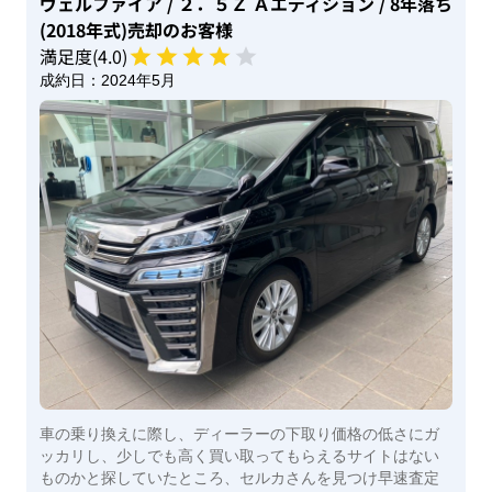
ヴェルファイア
/ ２．５Ｚ Ａエディション
/ 8年落ち
(2018年式)
売却のお客様
満足度(
4
.0)
成約日：
2024年5月
車の乗り換えに際し、ディーラーの下取り価格の低さにガ
ッカリし、少しでも高く買い取ってもらえるサイトはない
ものかと探していたところ、セルカさんを見つけ早速査定