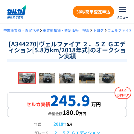
30秒簡単査定申込
メニュー
中古車買取・査定TOP
車買取相場・査定価格 検索
トヨタ
ヴェルファイア
[A344270]ヴェルファイア ２．５Ｚ Ｇエデ
ィション[5.8万km/2018年式]のオークショ
ン実績
❮
❯
1
/
18
65.9
245.9
万円
セルカ実績
万円
180.0
希望金額
万円
2018
5
年式
年
月
２．５Ｚ Ｇエディション
グレード