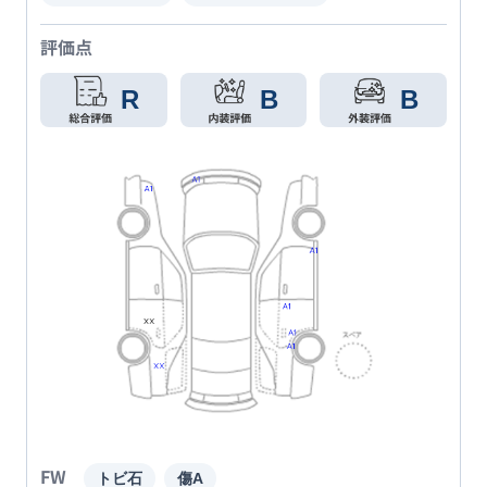
評価点
R
B
B
FW
トビ石
傷A