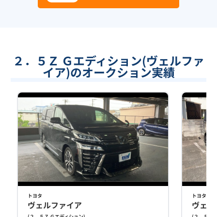
２．５Ｚ Ｇエディション(ヴェルファ
イア)のオークション実績
トヨタ
トヨタ
ヴェルファイア
ヴェル
(
２．５Ｚ Ｇエディション
)
(
２．５Ｚ 