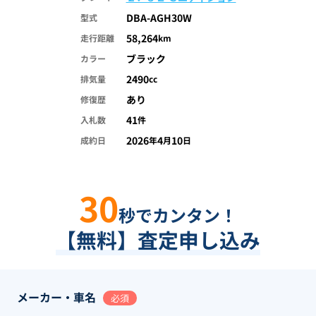
DBA-AGH30W
型式
58,264
走行距離
km
ブラック
カラー
2490
排気量
cc
あり
修復歴
41
入札数
件
2026
4
10
成約日
年
月
日
30
秒でカンタン！
【無料】査定申し込み
メーカー・車名
必須