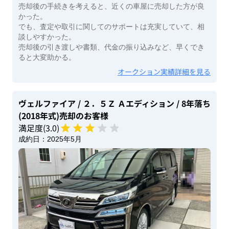
売却後の手続きを考えると、近くの車屋に売却した方が良
かった。
でも、査定や取引に関してのサポートは充実していて、相
談しやすかった。
売却後の引き渡しや書類、代金の振り込みなど、早くでき
ると大変助かる。
オークション実績詳細を見る
ヴェルファイア
/ ２．５Ｚ Ａエディション
/ 8年落ち
(2018年式)
売却のお客様
満足度(
3
.0)
成約日：
2025年5月