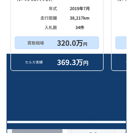
年式
2019年7月
走行距離
38,217
km
入札数
34
件
320.0
万
買取相場
買
円
369.3
万
円
セルカ実績
セル
ヴェルファイア ２．５Ｚ Ｇエディ
ション/8年落ち(2018年式)のオーク
ションデータ一覧