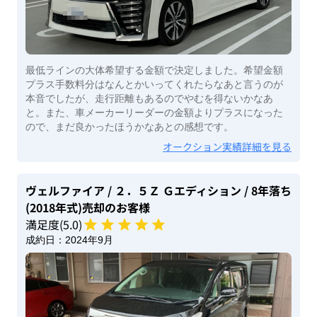
最低ラインの大体希望する金額で決定しました。希望金額
プラス手数料分はなんとかいってくれたらなあと言うのが
本音でしたが、走行距離もあるのでやむを得ないかなあ
と。また、車メーカーリーダーの金額よりプラスになった
ので、まだ良かったほうかなあとの感想です。
オークション実績詳細を見る
ヴェルファイア
/ ２．５Ｚ Ｇエディション
/ 8年落ち
(2018年式)
売却のお客様
満足度(
5
.0)
成約日：
2024年9月