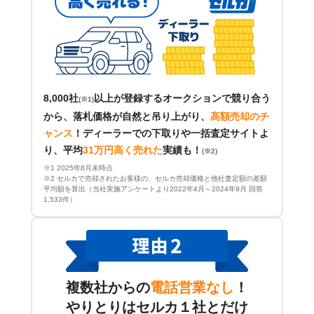
8,000社
以上が登録するオークションで競り合う
(※1)
から、落札価格が自然と吊り上がり、
高額売却のチ
ャンス
！
ディーラーでの下取りや一括査定サイトよ
り、平均
31万円高く売れた
実績も！
(※2)
※1 2025年8月末時点
※2 セルカで売却されたお客様の、セルカ売却価格と他社査定額の差額
平均額を算出（当社実施アンケートより2022年4月～2024年9月 回答
1,533件）
複数社からの
電話営業なし
！
やりとりはセルカ１社とだけ