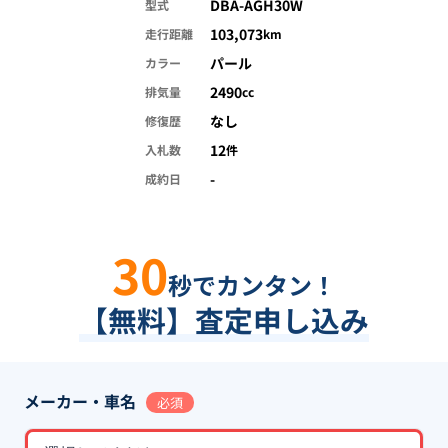
DBA-AGH30W
型式
103,073
走行距離
km
パール
カラー
2490
排気量
cc
なし
修復歴
12
入札数
件
-
成約日
30
秒でカンタン！
【無料】査定申し込み
メーカー・車名
必須