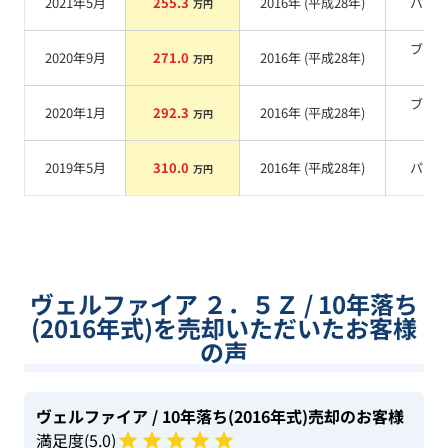
2021年5月
255.3
2016
年 (
平成28年
)
パー
万円
ブラ
2020年9月
271.0
2016
年 (
平成28年
)
万円
系
ブラ
2020年1月
292.3
2016
年 (
平成28年
)
万円
系
2019年5月
310.0
2016
年 (
平成28年
)
パー
万円
ヴェルファイア ２．５Ｚ / 10年落ち
(2016年式)を売却いただいたお客様
の声
ヴェルファイア
/ 10年落ち(2016年式)
売却のお客様
満足度(
5
.0)