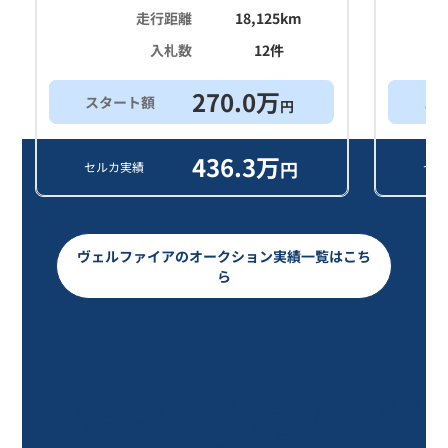
走行距離
18,125
km
入札数
12
件
270.0
万
スタート額
ス
円
436.3
万
円
セルカ実績
セル
ヴェルファイアのオークション実績一覧はこち
ら
ヴェルファイア ２．５Ｚ/10年落ち
(2016年式)のオークションデータ一