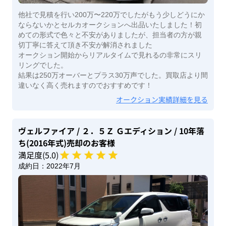
他社で見積を行い200万〜220万でしたがもう少しどうにか
ならないかとセルカオークションへ出品いたしました！初
めての形式で色々と不安がありましたが、担当者の方が親
切丁寧に答えて頂き不安が解消されました
オークション開始からリアルタイムで見れるの非常にスリ
リングでした。
結果は250万オーバーとプラス30万声でした。買取店より間
違いなく高く売れますのでおすすめです！
オークション実績詳細を見る
ヴェルファイア
/ ２．５Ｚ Ｇエディション
/ 10年落
ち(2016年式)
売却のお客様
満足度(
5
.0)
成約日：
2022年7月