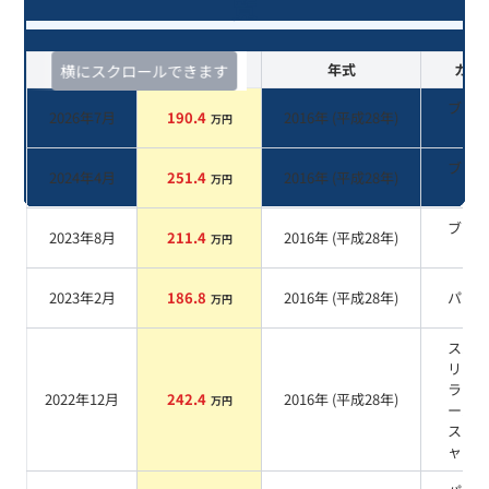
覧
査定時期
セルカ実績
年式
カラ
横にスクロールできます
ブラ
2026年7月
190.4
2016
年 (
平成28年
)
万円
系
ブラ
2024年4月
251.4
2016
年 (
平成28年
)
万円
系
ブラ
2023年8月
211.4
2016
年 (
平成28年
)
万円
系
2023年2月
186.8
2016
年 (
平成28年
)
パー
万円
スパ
リン
ラッ
2022年12月
242.4
2016
年 (
平成28年
)
万円
ール
スタ
ャイ