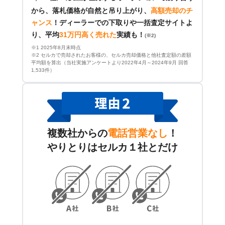
から、落札価格が自然と吊り上がり、
高額売却のチ
ャンス
！
ディーラーでの下取りや一括査定サイトよ
り、平均
31万円高く売れた
実績も！
(※2)
※1 2025年8月末時点
※2 セルカで売却されたお客様の、セルカ売却価格と他社査定額の差額
平均額を算出（当社実施アンケートより2022年4月～2024年9月 回答
1,533件）
複数社からの
電話営業なし
！
やりとりはセルカ１社とだけ