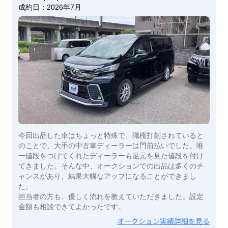
成約日：
2026年7月
今回出品した車はちょっと特殊で、職権打刻されていると
のことで、大手の中古車ディーラーは門前払いでした。唯
一値段をつけてくれたディーラーも足元を見た値段を付け
てきました。そんな中、オークションでの出品は多くのチ
ャンスがあり、結果大幅なアップになることができまし
た。
担当者の方も、優しく流れを教えていただきました。設定
金額も相談できてよかったです。
オークション実績詳細を見る