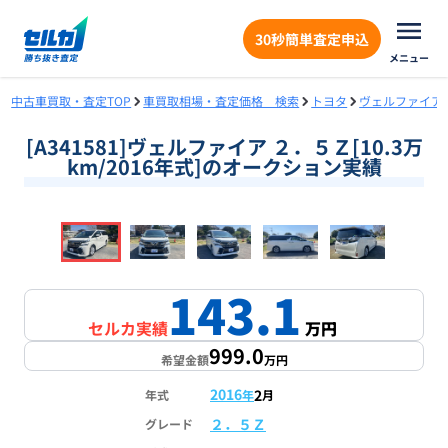
30秒簡単査定申込
メニュー
中古車買取・査定TOP
車買取相場・査定価格 検索
トヨタ
ヴェルファイア
[A341581]ヴェルファイア ２．５Ｚ[10.3万
km/2016年式]のオークション実績
❮
❯
1
/
18
143.1
セルカ実績
万円
999.0
希望金額
万円
2016
2
年式
年
月
２．５Ｚ
グレード