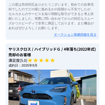
この度は売却対応ありがとうございます。初めての自車売
却でしたのでどの様に進めるかの段階から不安でしたが、
セルカさんのサービスを知り明朗な取引ができると考え依
頼いたしました。実際に問い合わせてからの対応もスムー
ズかつスピーディで非常に満足しております。また機会が
あればぜひよろしくお願いします。
オークション実績詳細を見る
ヤリスクロス
/ ハイブリッドＧ
/ 4年落ち(2022年式)
売却のお客様
満足度(
5
.0)
成約日：
2025年9月