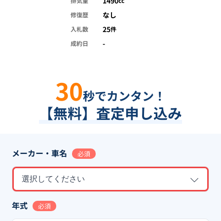
1490
排気量
cc
なし
修復歴
25
入札数
件
-
成約日
30
秒でカンタン！
【無料】査定申し込み
メーカー・車名
必須
選択してください
年式
必須