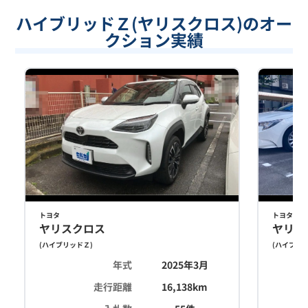
ハイブリッドＺ(ヤリスクロス)のオー
クション実績
トヨタ
トヨタ
ヤリスクロス
ヤリス
(
ハイブリッドＺ
)
(
ハイブリ
年式
2025年3月
走行距離
16,138
km