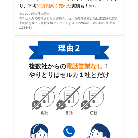
り、平均
31万円高く売れた
実績も！
(※2)
※1 2025年8月末時点
※2 セルカで売却されたお客様の、セルカ売却価格と他社査定額の差額
平均額を算出（当社実施アンケートより2022年4月～2024年9月 回答
1,533件）
複数社からの
電話営業なし
！
やりとりはセルカ１社とだけ