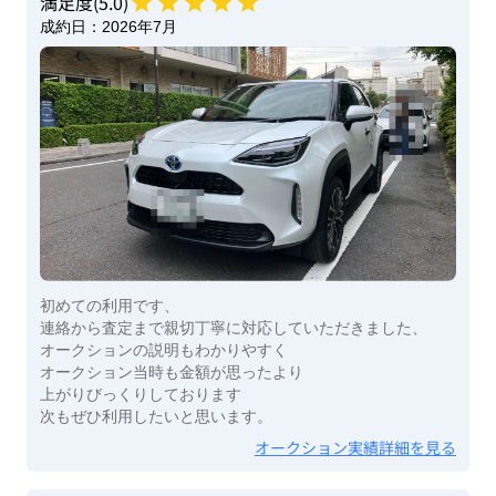
満足度(
5
.0)
成約日：
2026年7月
初めての利用です、
連絡から査定まで親切丁寧に対応していただきました、
オークションの説明もわかりやすく
オークション当時も金額が思ったより
上がりびっくりしております
次もぜひ利用したいと思います。
オークション実績詳細を見る