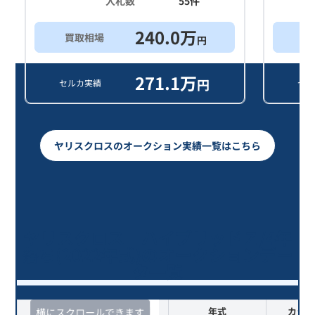
入札数
55
件
240.0
万
買取相場
買
円
271.1
万
円
セルカ実績
セル
ヤリスクロスのオークション実績一覧はこちら
ヤリスクロス ハイブリッドＺ/4年
落ち(2022年式)のオークションデー
タ一覧
査定時期
セルカ実績
年式
カラー
横にスクロールできます