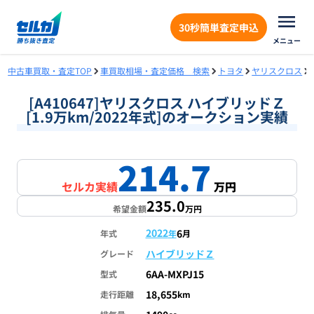
30秒簡単査定申込
メニュー
中古車買取・査定TOP
車買取相場・査定価格 検索
トヨタ
ヤリスクロス
[A410647]ヤリスクロス ハイブリッドＺ
[1.9万km/2022年式]のオークション実績
214.7
1
/
1
セルカ実績
万円
235.0
希望金額
万円
2022
6
年式
年
月
ハイブリッドＺ
グレード
6AA-MXPJ15
型式
18,655
走行距離
km