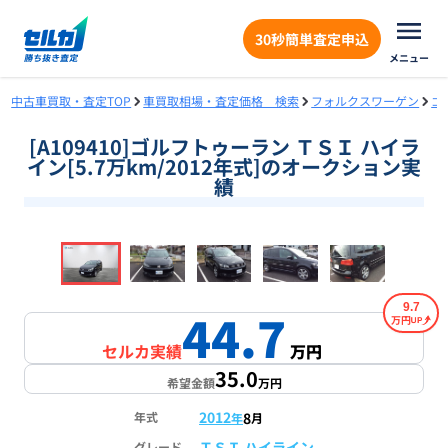
30秒簡単査定申込
メニュー
中古車買取・査定TOP
車買取相場・査定価格 検索
フォルクスワーゲン
ゴ
[A109410]ゴルフトゥーラン ＴＳＩ ハイラ
イン[5.7万km/2012年式]のオークション実
績
❮
❯
1
/
18
9.7
44.7
万円
セルカ実績
万円
35.0
希望金額
万円
2012
8
年式
年
月
ＴＳＩ ハイライン
グレード