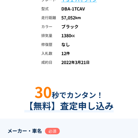
DBA-1TCAV
型式
57,052
走行距離
km
ブラック
カラー
1380
排気量
cc
なし
修復歴
12
入札数
件
2022
3
21
成約日
年
月
日
30
秒でカンタン！
【無料】査定申し込み
メーカー・車名
必須