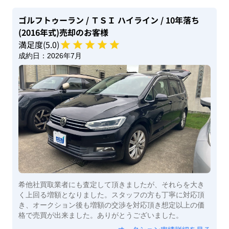
ゴルフトゥーラン
/ ＴＳＩ ハイライン
/ 10年落ち
(2016年式)
売却のお客様
満足度(
5
.0)
成約日：
2026年7月
希他社買取業者にも査定して頂きましたが、それらを大き
く上回る増額となりました。スタッフの方も丁寧に対応頂
き、オークション後も増額の交渉を対応頂き想定以上の価
格で売買が出来ました。ありがとうございました。