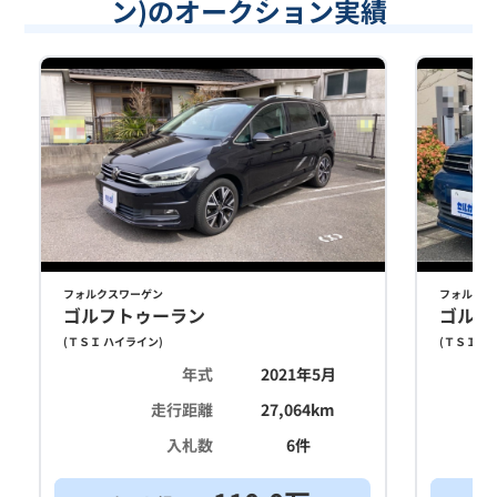
ン)のオークション実績
フォルクスワーゲン
フォルクス
ゴルフトゥーラン
ゴルフ
(
ＴＳＩ ハイライン
)
(
ＴＳＩ ハ
年式
2021年5月
走行距離
27,064
km
入札数
6
件