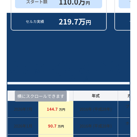
110.0
万
スタート額
他
円
219.7
万
円
セルカ実績
セル
ゴルフトゥーラン ＴＳＩ ハイライ
ン/10年落ち(2016年式)のオークショ
ンデータ一覧
査定時期
セルカ実績
年式
カラ
横にスクロールできます
ブラ
2026年7月
144.7
2016
年 (
平成28年
)
万円
系
ホワ
2026年1月
90.7
2016
年 (
平成28年
)
万円
系