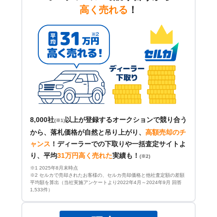
高く売れる
！
8,000社
以上が登録するオークションで競り合う
(※1)
から、落札価格が自然と吊り上がり、
高額売却のチ
ャンス
！
ディーラーでの下取りや一括査定サイトよ
り、平均
31万円高く売れた
実績も！
(※2)
※1 2025年8月末時点
※2 セルカで売却されたお客様の、セルカ売却価格と他社査定額の差額
平均額を算出（当社実施アンケートより2022年4月～2024年9月 回答
1,533件）