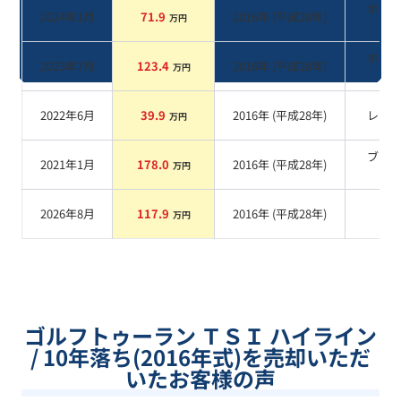
ホワ
2024年1月
71.9
2016
年 (
平成28年
)
万円
系
ホワ
2023年7月
123.4
2016
年 (
平成28年
)
万円
系
2022年6月
39.9
2016
年 (
平成28年
)
レッ
万円
ブラ
2021年1月
178.0
2016
年 (
平成28年
)
万円
系
2026年8月
117.9
2016
年 (
平成28年
)
系
万円
ゴルフトゥーラン ＴＳＩ ハイライン
/ 10年落ち(2016年式)を売却いただ
いたお客様の声