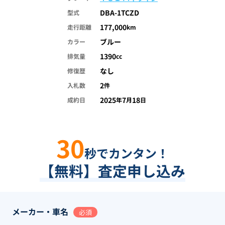
DBA-1TCZD
型式
177,000
走行距離
km
ブルー
カラー
1390
排気量
cc
なし
修復歴
2
入札数
件
2025
7
18
成約日
年
月
日
30
秒でカンタン！
【無料】査定申し込み
メーカー・車名
必須