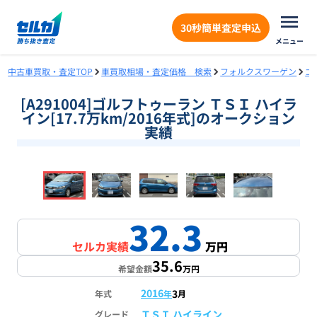
30秒簡単査定申込
メニュー
中古車買取・査定TOP
車買取相場・査定価格 検索
フォルクスワーゲン
ゴ
[A291004]ゴルフトゥーラン ＴＳＩ ハイラ
イン[17.7万km/2016年式]のオークション
実績
❮
❯
1
/
14
32.3
セルカ実績
万円
35.6
希望金額
万円
2016
3
年式
年
月
ＴＳＩ ハイライン
グレード