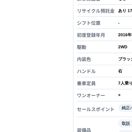
リサイクル預託金
あり 1
シフト位置
-
初度登録年月
2016
駆動
2WD
内装色
ブラッ
ハンドル
右
乗車定員
7
人乗
ワンオーナー
×
セールスポイント
純正
取説
装備品