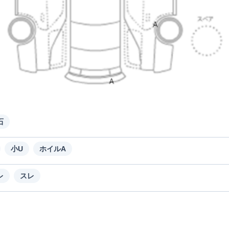
石
小U
ホイルA
レ
スレ