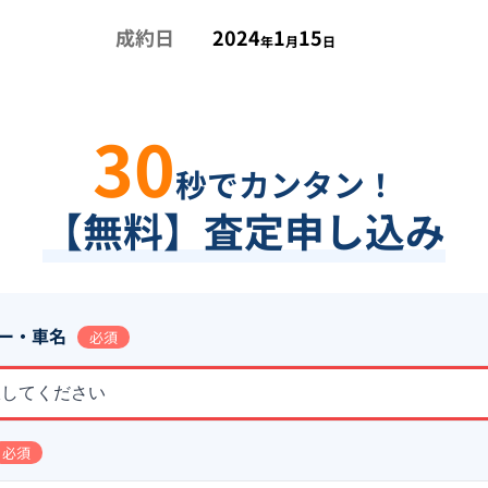
成約日
2024
1
15
年
月
日
30
秒でカンタン！
【無料】査定申し込み
ー・車名
必須
択してください
必須