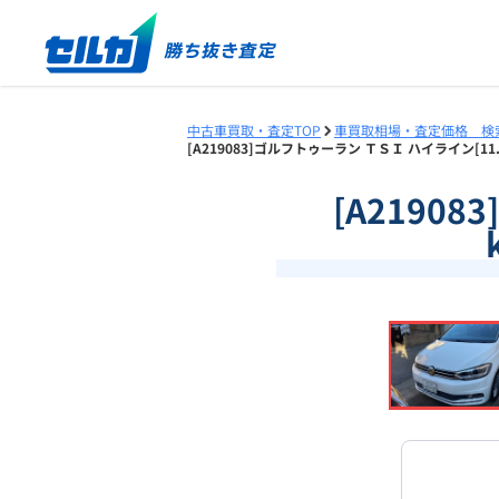
中古車買取・査定TOP
車買取相場・査定価格 検
[A219083]ゴルフトゥーラン ＴＳＩ ハイライン[1
[A2190
❮