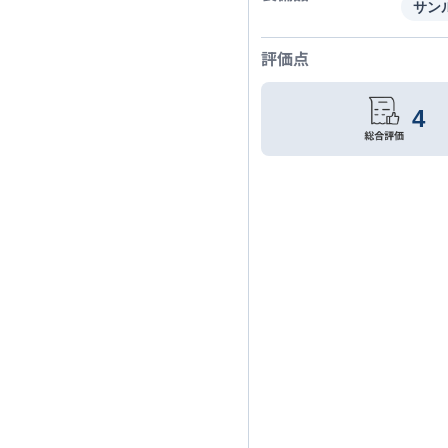
サン
評価点
4