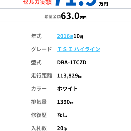
セルカ実績
万円
63.0
希望金額
万円
年式
2016
10
年
月
グレード
ＴＳＩ ハイライン
型式
DBA-1TCZD
走行距離
113,829
km
カラー
ホワイト
排気量
1390
cc
修復歴
なし
入札数
20
件