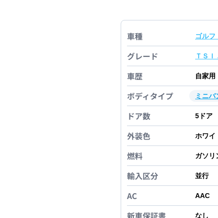
車種
ゴルフ
グレード
ＴＳＩ
車歴
自家用
ボディタイプ
ミニバ
ドア数
5
ドア
外装色
ホワイ
燃料
ガソリ
輸入区分
並行
AC
AAC
新車保証書
なし