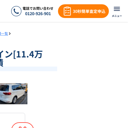
電話でお問い合わせ
30秒簡単査定申込
0120-926-901
メニュー
績一覧
ン[11.4万
績
❯
1
/
18