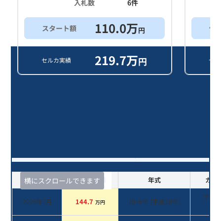
入札数
6
件
110.0
万
スタート額
他
円
219.7
万
円
セルカ実績
セル
ゴルフトゥーラン ＴＳＩ ハイライ
ン/10年落ち(2016年式)のオークショ
ンデータ一覧
査定時期
セルカ実績
年式
カラ
横にスクロールできます
ブラ
2026年7月
144.7
2016
年 (
平成28年
)
万円
系