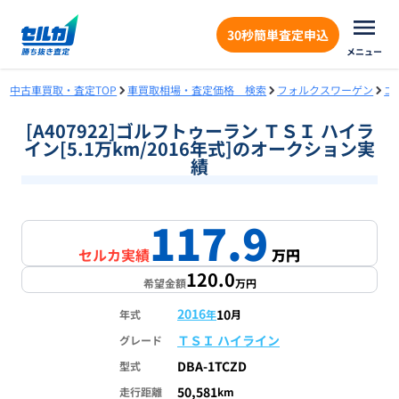
30秒簡単査定申込
メニュー
中古車買取・査定TOP
車買取相場・査定価格 検索
フォルクスワーゲン
ゴ
[A407922]ゴルフトゥーラン ＴＳＩ ハイラ
イン[5.1万km/2016年式]のオークション実
績
117.9
1
/
1
セルカ実績
万円
120.0
希望金額
万円
2016
10
年式
年
月
ＴＳＩ ハイライン
グレード
DBA-1TCZD
型式
50,581
走行距離
km