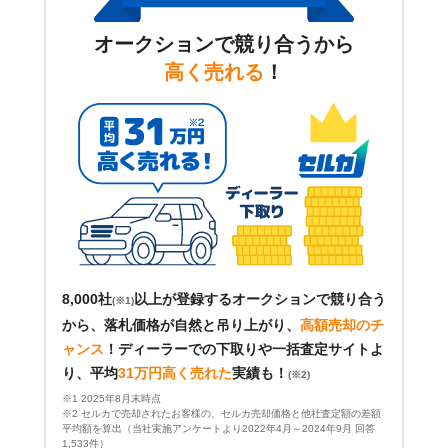
オークションで競り合うから
高く売れる
！
8,000社
以上が登録するオークションで競り合う
(※1)
から、落札価格が自然と吊り上がり、
高額売却のチ
ャンス
！
ディーラーでの下取りや一括査定サイトよ
り、平均
31万円高く売れた
実績も！
(※2)
※1 2025年8月末時点
※2 セルカで売却されたお客様の、セルカ売却価格と他社査定額の差額
平均額を算出（当社実施アンケートより2022年4月～2024年9月 回答
1,533件）