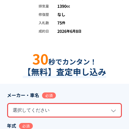
1390
排気量
cc
なし
修復歴
75
入札数
件
2026
6
8
成約日
年
月
日
30
秒でカンタン！
【無料】査定申し込み
メーカー・車名
必須
選択してください
年式
必須