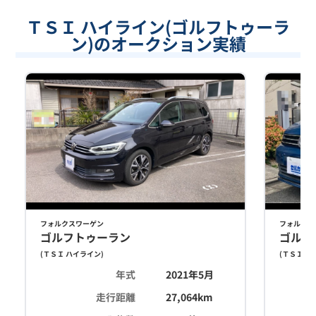
ＴＳＩ ハイライン(ゴルフトゥーラ
ン)のオークション実績
フォルクスワーゲン
フォルクス
ゴルフトゥーラン
ゴルフ
(
ＴＳＩ ハイライン
)
(
ＴＳＩ ハ
年式
2021年5月
走行距離
27,064
km