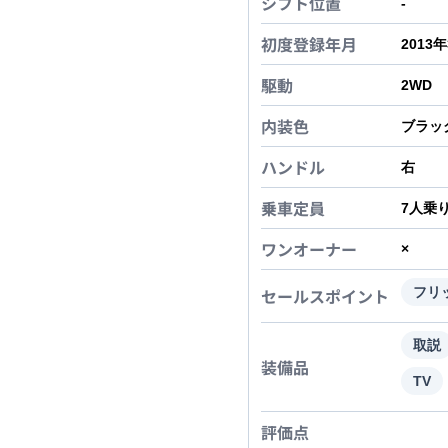
シフト位置
-
初度登録年月
2013
駆動
2WD
内装色
ブラッ
ハンドル
右
乗車定員
7
人乗
ワンオーナー
×
セールスポイント
フリ
取説
装備品
TV
評価点