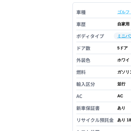
車種
ゴルフ
車歴
自家用
ボディタイプ
ミニバ
ドア数
5
ドア
外装色
ホワイ
燃料
ガソリ
輸入区分
並行
AC
AC
新車保証書
あり
リサイクル預託金
あり 1