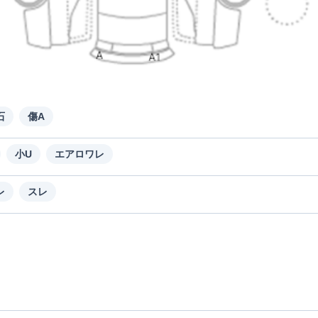
石
傷A
小U
エアロワレ
レ
スレ