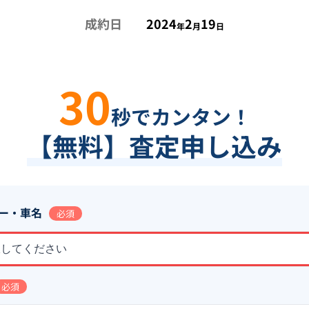
成約日
2024
2
19
年
月
日
30
秒でカンタン！
【無料】査定申し込み
ー・車名
必須
択してください
必須