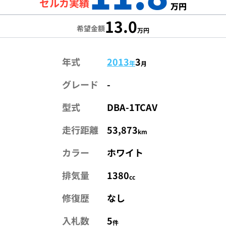
セルカ実績
万円
13.0
希望金額
万円
年式
2013
3
年
月
グレード
-
型式
DBA-1TCAV
走行距離
53,873
km
カラー
ホワイト
排気量
1380
cc
修復歴
なし
入札数
5
件