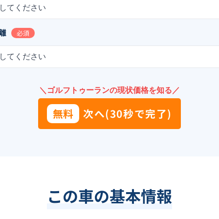
してください
離
必須
してください
＼ゴルフトゥーランの現状価格を知る／
無料
次へ(30秒で完了)
この車の基本情報