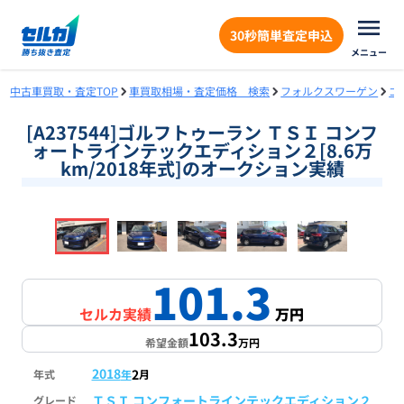
30秒簡単査定申込
メニュー
中古車買取・査定TOP
車買取相場・査定価格 検索
フォルクスワーゲン
ゴ
[A237544]ゴルフトゥーラン ＴＳＩ コンフ
ォートラインテックエディション２[8.6万
km/2018年式]のオークション実績
❮
❯
1
/
18
101.3
セルカ実績
万円
103.3
希望金額
万円
2018
2
年式
年
月
ＴＳＩ コンフォートラインテックエディション２
グレード