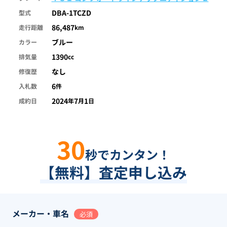
DBA-1TCZD
型式
86,487
走行距離
km
ブルー
カラー
1390
排気量
cc
なし
修復歴
6
入札数
件
2024
7
1
成約日
年
月
日
30
秒でカンタン！
【無料】査定申し込み
メーカー・車名
必須