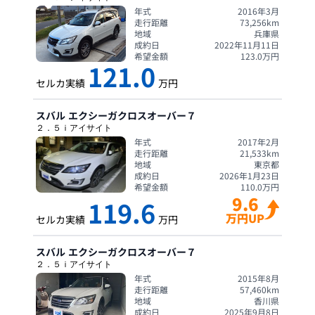
年式
2016年3月
走行距離
73,256
km
地域
兵庫県
成約日
2022年11月11日
希望金額
123.0
万円
121.0
セルカ実績
万円
スバル
エクシーガクロスオーバー７
２．５ｉアイサイト
年式
2017年2月
走行距離
21,533
km
地域
東京都
成約日
2026年1月23日
希望金額
110.0
万円
9.6
119.6
万円UP
セルカ実績
万円
スバル
エクシーガクロスオーバー７
２．５ｉアイサイト
年式
2015年8月
走行距離
57,460
km
地域
香川県
成約日
2025年9月8日