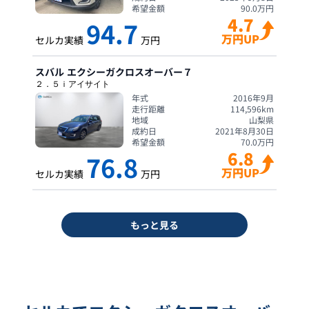
希望金額
90.0
万円
4.7
94.7
万円UP
セルカ実績
万円
スバル
エクシーガクロスオーバー７
２．５ｉアイサイト
年式
2016年9月
走行距離
114,596
km
地域
山梨県
成約日
2021年8月30日
希望金額
70.0
万円
6.8
76.8
万円UP
セルカ実績
万円
もっと見る