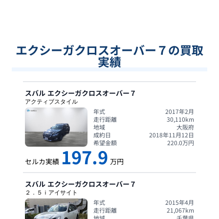
エクシーガクロスオーバー７の買取
実績
スバル
エクシーガクロスオーバー７
アクティブスタイル
年式
2017年2月
走行距離
30,110
km
地域
大阪府
成約日
2018年11月12日
希望金額
220.0
万円
197.9
セルカ実績
万円
スバル
エクシーガクロスオーバー７
２．５ｉアイサイト
年式
2015年4月
走行距離
21,067
km
地域
千葉県