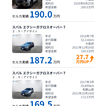
成約日
2020年8月25日
希望金額
200.0
万円
190.0
セルカ実績
万円
スバル
エクシーガクロスオーバー７
２．５ｉアイサイト
年式
2016年7月
走行距離
32,116
km
地域
大阪府
成約日
2021年12月20日
希望金額
159.5
万円
27.7
187.2
万円UP
セルカ実績
万円
スバル
エクシーガクロスオーバー７
２．５ｉアイサイト
年式
2017年3月
走行距離
20,899
km
地域
和歌山県
成約日
2021年10月18日
希望金額
172.5
万円
169.5