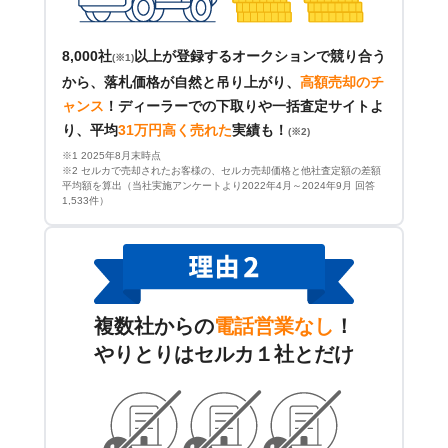
8,000社
以上が登録するオークションで競り合う
(※1)
から、落札価格が自然と吊り上がり、
高額売却のチ
ャンス
！
ディーラーでの下取りや一括査定サイトよ
り、平均
31万円高く売れた
実績も！
(※2)
※1 2025年8月末時点
※2 セルカで売却されたお客様の、セルカ売却価格と他社査定額の差額
平均額を算出（当社実施アンケートより2022年4月～2024年9月 回答
1,533件）
複数社からの
電話営業なし
！
やりとりはセルカ１社とだけ