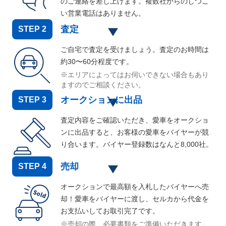
のご連絡を差し上げます。複数社からのしつこ
い営業電話はありません。
査定
STEP
2
ご自宅で査定を受けましょう。査定のお時間は
約30〜60分程度です。
※エリアによってはお伺いできない場合もあり
ますのでご相談ください。
オークションに出品
STEP
3
査定内容をご確認いただき、愛車をオークショ
ンに出品すると、お客様の愛車をバイヤーが競
り合います。バイヤー登録数はなんと
8,000
社。
売却
STEP
4
オークションで最高額を入札したバイヤーへ売
却！愛車をバイヤーに渡し、セルカから代金を
お支払いしてお取引完了です。
※売却の際、必要書類をご準備いただきます。