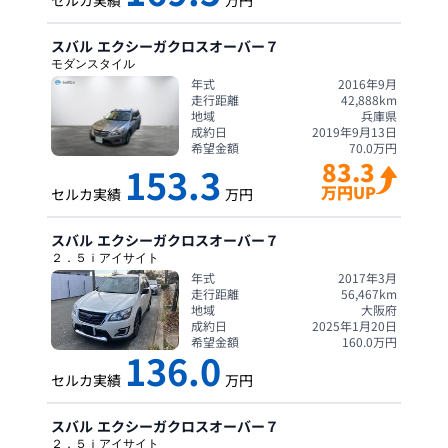
セルカ実績
万円
スバル
エクシーガクロスオーバー７
モダンスタイル
年式
2016年9月
走行距離
42,888
km
地域
兵庫県
成約日
2019年9月13日
希望金額
70.0
万円
83.3
153.3
万円UP
セルカ実績
万円
スバル
エクシーガクロスオーバー７
２．５ｉアイサイト
年式
2017年3月
走行距離
56,467
km
地域
大阪府
成約日
2025年1月20日
希望金額
160.0
万円
136.0
セルカ実績
万円
スバル
エクシーガクロスオーバー７
２．５ｉアイサイト