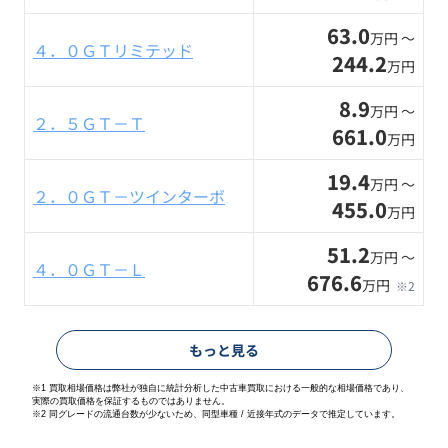
63.0
万円 〜
４．０ＧＴリミテッド
244.2
万円
8.9
万円 〜
２．５ＧＴ－Ｔ
661.0
万円
19.4
万円 〜
２．０ＧＴ－ツインターボ
455.0
万円
51.2
万円 〜
４．０ＧＴ－Ｌ
676.6
万円
※2
もっと見る
※1 買取相場価格は弊社が独自に統計分析した中古車買取における一般的な相場価格であり、
実際の買取価格を保証するものではありません。
※2
同グレードの流通台数が少ないため、同型車種 / 近接年式のデータで推定しています。