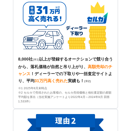
8,000社
以上が登録するオークションで競り合う
(※1)
から、落札価格が自然と吊り上がり、
高額売却のチ
ャンス
！
ディーラーでの下取りや一括査定サイトよ
り、平均
31万円高く売れた
実績も！
(※2)
※1 2025年8月末時点
※2 セルカで売却されたお客様の、セルカ売却価格と他社査定額の差額
平均額を算出（当社実施アンケートより2022年4月～2024年9月 回答
1,533件）