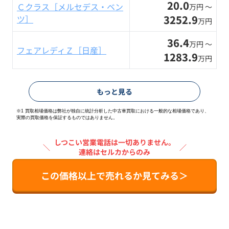
20.0
Ｃクラス［メルセデス・ベン
万円 〜
3252.9
ツ］
万円
36.4
万円 〜
フェアレディＺ［日産］
1283.9
万円
もっと見る
※1 買取相場価格は弊社が独自に統計分析した中古車買取における一般的な相場価格であり、
実際の買取価格を保証するものではありません。
しつこい営業電話は一切ありません。
＼
／
連絡はセルカからのみ
この価格以上で売れるか見てみる＞