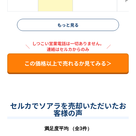
ドマ
系
もっと見る
しつこい営業電話は一切ありません。
＼
／
連絡はセルカからのみ
この価格以上で売れるか見てみる＞
セルカでソアラを売却いただいたお
客様の声
満足度平均 （全
3
件）