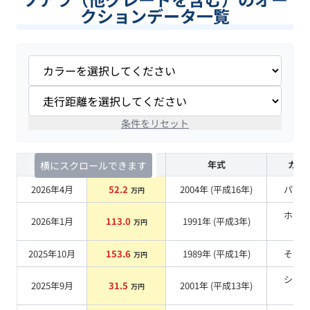
クションデータ一覧
条件をリセット
査定時期
セルカ実績
年式
カラ
横にスクロールできます
2026年4月
52.2
2004
年 (
平成16年
)
パー
万円
ホワ
2026年1月
113.0
1991
年 (
平成3年
)
万円
系
2025年10月
153.6
1989
年 (
平成1年
)
その
万円
シル
2025年9月
31.5
2001
年 (
平成13年
)
万円
系