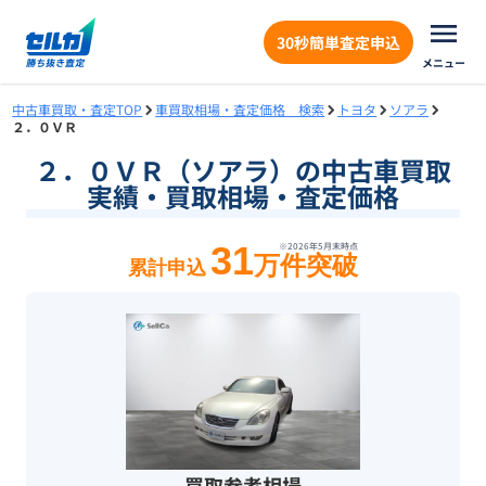
30秒簡単査定申込
メニュー
中古車買取・査定TOP
車買取相場・査定価格 検索
トヨタ
ソアラ
２．０ＶＲ
２．０ＶＲ（ソアラ）の中古車買取
実績・買取相場・査定価格
31
※
2026年5月末
時点
万件突破
累計申込
買取参考相場