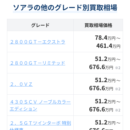
ソアラの他のグレード別買取相場
グレード
買取相場価格
78.4
万円 〜
２８００ＧＴ－エクストラ
461.4
万円
51.2
万円 〜
２８００ＧＴ－リミテッド
676.6
万円
※2
51.2
万円 〜
２．０ＶＺ
676.6
万円
※2
51.2
４３０ＳＣＶ ノーブルカラー
万円 〜
676.6
エディション
万円
※2
51.2
２．５ＧＴツインターボ 特別
万円 〜
仕様車