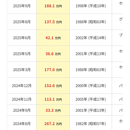
ホワ
2025年9月
188.1
1998
年 (
平成10年
)
万円
系
グリ
2025年8月
137.5
1988
年 (
昭和63年
)
万円
系
ブラ
2025年6月
42.1
2002
年 (
平成14年
)
万円
系
ホワ
2025年5月
36.6
2001
年 (
平成13年
)
万円
系
ホワ
2025年3月
177.0
1988
年 (
昭和63年
)
万円
系
2024年12月
152.6
2000
年 (
平成12年
)
パー
万円
2024年11月
113.1
2005
年 (
平成17年
)
パー
万円
2024年9月
33.3
2001
年 (
平成13年
)
パー
万円
ホワ
2024年8月
267.2
1982
年 (
昭和57年
)
万円
系