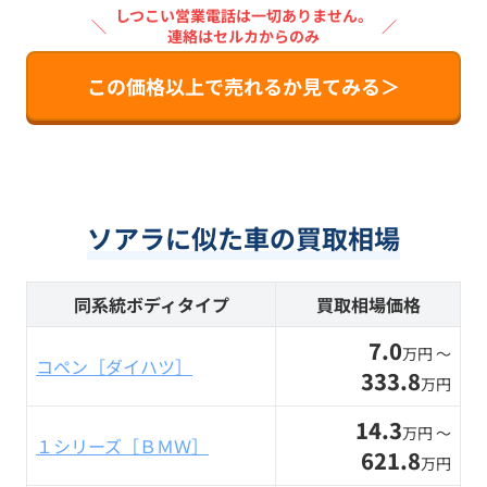
しつこい営業電話は一切ありません。
＼
／
連絡はセルカからのみ
この価格以上で売れるか見てみる＞
ソアラに似た車の買取相場
同系統ボディタイプ
買取相場価格
7.0
万円 〜
コペン［ダイハツ］
333.8
万円
14.3
万円 〜
１シリーズ［ＢＭＷ］
621.8
万円