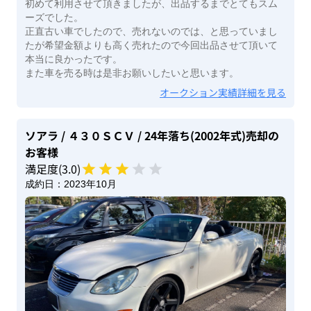
初めて利用させて頂きましたが、出品するまでとてもスム
ーズでした。
正直古い車でしたので、売れないのでは、と思っていまし
たが希望金額よりも高く売れたので今回出品させて頂いて
本当に良かったです。
また車を売る時は是非お願いしたいと思います。
オークション実績詳細を見る
ソアラ
/ ４３０ＳＣＶ
/ 24年落ち(2002年式)
売却の
お客様
満足度(
3
.0)
成約日：
2023年10月